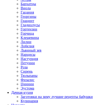
Бархатцы
Виола
Гацания
Георгины
Гиацинт
Гладиолусы
Гортензии
Горчица
Клещевина
Лилии
Лобелия
Львиный зев
Нарцисы
Настурция
Петунии
Роза
Сирень
Тюльпаны
Физалис
Циннии
Эустома
Дачная кухня
Заготовки на зиму лучшие рецепты бабушки
Кулинария