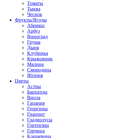
Томаты
Тыква
Чеснок
Фрукты/Ягоды
Абрикос
Арбуз
Виноград
Груша
Дыня
Клубника
Крыжовник
Малина
Смородина
Яблоня
Цветы
Астры
Бархатцы
Виола
Гацания
Георгины
Гиацинт
Гладиолусы
Гортензии
Горчица
Клещевина