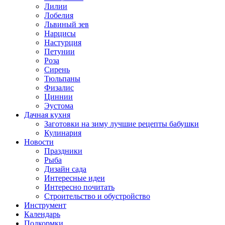
Лилии
Лобелия
Львиный зев
Нарцисы
Настурция
Петунии
Роза
Сирень
Тюльпаны
Физалис
Циннии
Эустома
Дачная кухня
Заготовки на зиму лучшие рецепты бабушки
Кулинария
Новости
Праздники
Рыба
Дизайн сада
Интересные идеи
Интересно почитать
Строительство и обустройство
Инструмент
Календарь
Подкормки