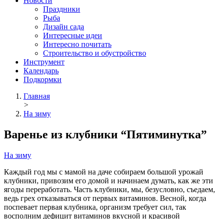
Новости
Праздники
Рыба
Дизайн сада
Интересные идеи
Интересно почитать
Строительство и обустройство
Инструмент
Календарь
Подкормки
Главная
>
На зиму
Варенье из клубники “Пятиминутка”
На зиму
Каждый год мы с мамой на даче собираем большой урожай
клубники, привозим его домой и начинаем думать, как же эти
ягоды переработать. Часть клубники, мы, безусловно, съедаем,
ведь грех отказываться от первых витаминов.
Весной, когда
поспевает первая клубника, организм требует сил, так
восполним дефицит витаминов вкусной и красивой