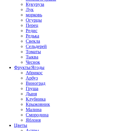
Кукуруза
Лук
морковь
Огурцы
Перец
Редис
Редька
Свекла
Сельдерей
Томаты
Тыква
Чеснок
Фрукты/Ягоды
Абрикос
Арбуз
Виноград
Груша
Дыня
Клубника
Крыжовник
Малина
Смородина
Яблоня
Цветы
Астры