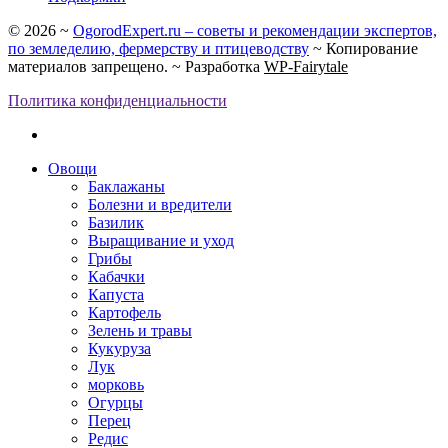
©
2026
~
OgorodExpert.ru – cоветы и рекомендации экспертов,
по земледелию, фермерству и птицеводству
~ Копирование
материалов запрещено. ~ Разработка
WP-Fairytale
Политика конфиденциальности
Овощи
Баклажаны
Болезни и вредители
Базилик
Выращивание и уход
Грибы
Кабачки
Капуста
Картофель
Зелень и травы
Кукуруза
Лук
морковь
Огурцы
Перец
Редис