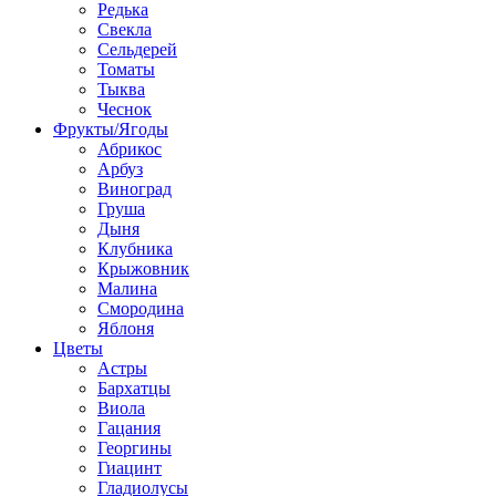
Редька
Свекла
Сельдерей
Томаты
Тыква
Чеснок
Фрукты/Ягоды
Абрикос
Арбуз
Виноград
Груша
Дыня
Клубника
Крыжовник
Малина
Смородина
Яблоня
Цветы
Астры
Бархатцы
Виола
Гацания
Георгины
Гиацинт
Гладиолусы