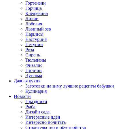
Гортензии
Горчица
Клещевина
Лилии
Лобелия
Львиный зев
Нарцисы
Настурция
Петунии
Роза
Сирень
Тюльпаны
Физалис
Циннии
Эустома
Дачная кухня
Заготовки на зиму лучшие рецепты бабушки
Кулинария
Новости
Праздники
Рыба
Дизайн сада
Интересные идеи
Интересно почитать
Строительство и обустройство