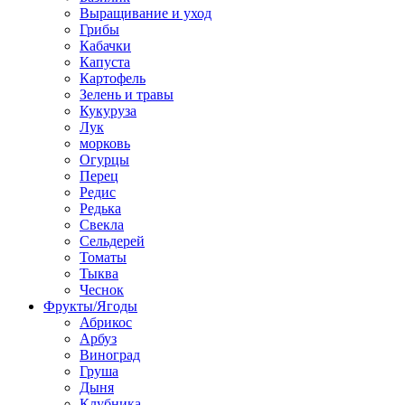
Выращивание и уход
Грибы
Кабачки
Капуста
Картофель
Зелень и травы
Кукуруза
Лук
морковь
Огурцы
Перец
Редис
Редька
Свекла
Сельдерей
Томаты
Тыква
Чеснок
Фрукты/Ягоды
Абрикос
Арбуз
Виноград
Груша
Дыня
Клубника