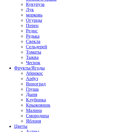
Кукуруза
Лук
морковь
Огурцы
Перец
Редис
Редька
Свекла
Сельдерей
Томаты
Тыква
Чеснок
Фрукты/Ягоды
Абрикос
Арбуз
Виноград
Груша
Дыня
Клубника
Крыжовник
Малина
Смородина
Яблоня
Цветы
Астры