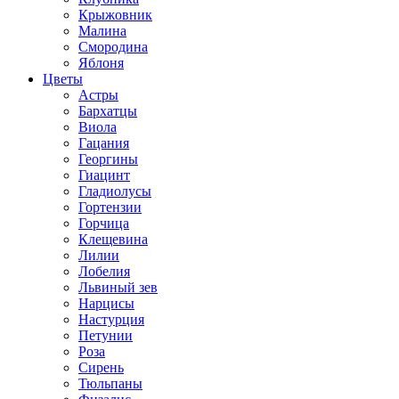
Крыжовник
Малина
Смородина
Яблоня
Цветы
Астры
Бархатцы
Виола
Гацания
Георгины
Гиацинт
Гладиолусы
Гортензии
Горчица
Клещевина
Лилии
Лобелия
Львиный зев
Нарцисы
Настурция
Петунии
Роза
Сирень
Тюльпаны