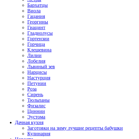
Бархатцы
Виола
Гацания
Георгины
Гиацинт
Гладиолусы
Гортензии
Горчица
Клещевина
Лилии
Лобелия
Львиный зев
Нарцисы
Настурция
Петунии
Роза
Сирень
Тюльпаны
Физалис
Циннии
Эустома
Дачная кухня
Заготовки на зиму лучшие рецепты бабушки
Кулинария