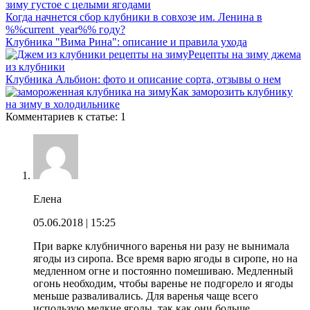
зиму густое с целыми ягодами
Когда начнется сбор клубники в совхозе им. Ленина в
%%current_year%% году?
Клубника "Вима Рина": описание и правила ухода
Рецепты на зиму джема
из клубники
Клубника Альбион: фото и описание сорта, отзывы о нем
Как заморозить клубнику
на зиму в холодильнике
Комментариев к статье: 1
Елена
05.06.2018
| 15:25
При варке клубничного варенья ни разу не вынимала
ягоды из сиропа. Все время варю ягоды в сиропе, но на
медленном огне и постоянно помешиваю. Медленный
огонь необходим, чтобы варенье не подгорело и ягоды
меньше разваливались. Для варенья чаще всего
использую мелкие ягоды, так как они больше