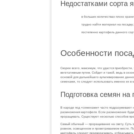
Недостатками сорта я
в больших количествах плохо храни
трудно найти материал на посадку;
постепенно картофель данного сорт
Особенности поса
Скорее всего, максимум, что удастся приобрести
вегетативным путем. Сойдет и такой, ведь в сезо
основой для дальнейшего культивирование данног
семенами, то следует использовать именно их в 
Подготовка семян на 
В народе под «семенами» часто подразумевают не
размножения картофеля. Если размножение будет 
проращивать. Существуют несколько способов про
Самый обычный — проращивание на свету. Суть за
ровном, освещенном и проветриваемом месте. По
картофель следует переворачивать, отбрасывать 