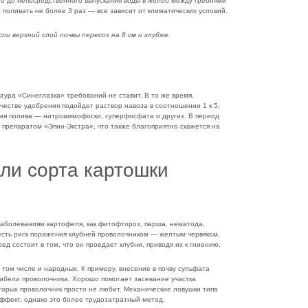
го до непосредственного выпускания воды в желоб между гребнями
 поливать не более 3 раз — все зависит от климатических условий.
ли верхний слой почвы пересох на 8 см и глубже.
тура «Синеглазка» требований не ставит. В то же время,
ачестве удобрения подойдет раствор навоза в соотношении 1 к 5,
емя полива — нитроаммофоски, суперфосфата и других. В период
 препаратом «Эпин-Экстра», что также благоприятно скажется на
ли сорта картошки
заболеваниям картофеля, как фитофтороз, парша, нематода,
есть риск поражения клубней проволочником — желтым червяком,
ед состоит в том, что он проедает клубни, приводя их к гниению.
 том числе и народных. К примеру, внесение в почву сульфата
 гибели проволочника. Хорошо помогает засевание участка
оторых проволочник просто не любит. Механические ловушки типа
ффект, однако это более трудозатратный метод.