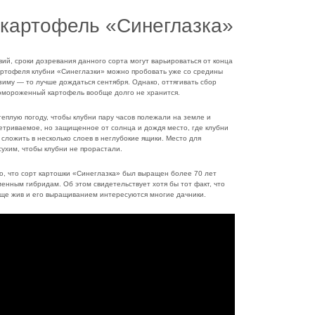
 картофель «Синеглазка»
вий, сроки дозревания данного сорта могут варьироваться от конца
картофеля клубни «Синеглазки» можно пробовать уже со средины
зиму — то лучше дождаться сентября. Однако, оттягивать сбор
промороженный картофель вообще долго не хранится.
еплую погоду, чтобы клубни пару часов полежали на земле и
ветриваемое, но защищенное от солнца и дождя место, где клубни
 сложить в несколько слоев в неглубокие ящики. Место для
ухим, чтобы клубни не прорастали.
то, что сорт картошки «Синеглазка» был выращен более 70 лет
енным гибридам. Об этом свидетельствует хотя бы тот факт, что
 еще жив и его выращиванием интересуются многие дачники.