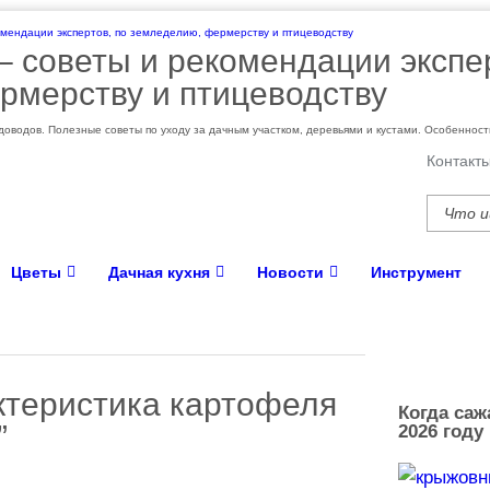
 – cоветы и рекомендации экспе
рмерству и птицеводству
оводов. Полезные советы по уходу за дачным участком, деревьями и кустами. Особеннос
Контакт
Цветы
Дачная кухня
Новости
Инструмент
ктеристика картофеля
Когда саж
”
2026 году