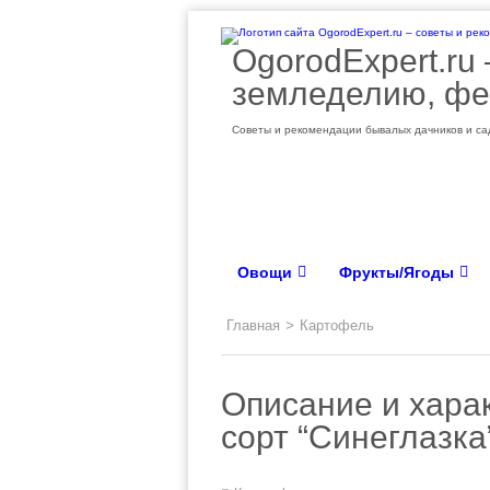
OgorodExpert.ru
земледелию, фе
Советы и рекомендации бывалых дачников и сад
Овощи
Фрукты/Ягоды
Главная
>
Картофель
Описание и хара
сорт “Синеглазка