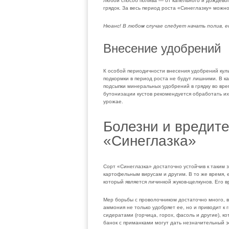
любой способ полива — от капельного и дождево
грядок. За весь период роста «Синеглазку» можно
Нюанс! В любом случае следует начать полив, ес
Внесение удобрений
К особой периодичности внесения удобрений куль
подкормки в период роста не будут лишними. В к
подсыпки минеральных удобрений в грядку во вр
бутонизации кустов рекомендуется обработать их
урожае.
Болезни и вредите
«Синеглазка»
Сорт «Синеглазка» достаточно устойчив к таким 
картофельным вирусам и другим. В то же время, 
который является личинкой жуков-щелкунов. Его вр
Мер борьбы с проволочником достаточно много, в
аммония не только удобряет ее, но и приводит к
сидератами (горчица, горох, фасоль и другие), к
банок с приманками могут дать незначительный э