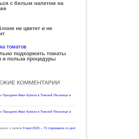
ься с белым налетом на
ке
лоня не цветет и не
ит
ильно подкормить томаты
 и польза процедуры
ЕЖИЕ КОММЕНТАРИИ
си
Праздник Иван Купала в Томской Писанице в
си
Праздник Иван Купала в Томской Писанице в
ерана.
к записи
9 мая 2026 – 73 годовщина со дня