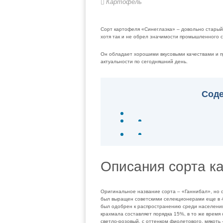
Картофель
Сорт картофеля «Синеглазка» – довольно старый 
хотя так и не обрел значимости промышленного с
Он обладает хорошими вкусовыми качествами и п
актуальности по сегодняшний день.
Сод
Описания сорта к
Оригинальное название сорта – «Ганнибал», но 
был выращен советскими селекционерами еще в 4
был одобрен к распространению среди населения
крахмала составляет порядка 15%, в то же время
светло-розовый, с оттенком фиолетового, мякоть