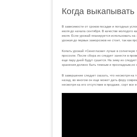
Когда выкапывать
В зависимости от сроков посадки и погодных усло
июля до начала сентября. В качестве молодого 
июля. Если урожай планируется использовать на 
урожая до первых заморозков не стоит, так как 
Копать урожай «Синеглазки» лучше в солнечную т
просохли. После сбора их следует занести в про
еще пару дней будут сушится. На зиму их следует
хранения должно быть темным и прохладным,но с
В завершение следует сказать, что несмотря на 
назад, во многом он еще может дать фору соврем
несмотря на его отсутствие в продаже, сорт все