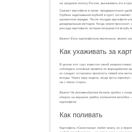
на среднюю полосу России, высаживать его в грун
Сажают картофель в лунки, предварительно удоб
Глубина заделывания клубней в грунт составляет 
шахматном порядке. После посадки картофеля уча
дождевальным методом. Когда земля просохнет, 
рассада картофеля, которая погружается вглубь п
Важно! Если картофелины маленькие, можно саж
Как ухаживать за ка
В целом этот сорт известен своей неприхотливос
соблюдать основные правила по выращиванию кар
их следует осторожно прополоть тяпкой или мото
всходы. Через пару недель, когда кусты окрепнут
см с обеих сторон.
Важно! Не рекомендуется делать гребни с остры
сторон на вершине грядки останется желобок —
картофеля.
Как поливать
Картофель «Синеглазка» любит влагу, но и перел