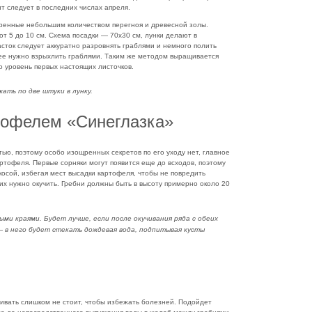
т следует в последних числах апреля.
ренные небольшим количеством перегноя и древесной золы.
от 5 до 10 см. Схема посадки — 70х30 см, лунки делают в
сток следует аккуратно разровнять граблями и немного полить
ее нужно взрыхлить граблями. Таким же методом выращивается
о уровень первых настоящих листочков.
ать по две штуки в лунку.
ртофелем «Синеглазка»
тью, поэтому особо изощренных секретов по его уходу нет, главное
тофеля. Первые сорняки могут появится еще до всходов, поэтому
косой, избегая мест высадки картофеля, чтобы не повредить
, их нужно окучить. Гребни должны быть в высоту примерно около 20
ми краями. Будет лучше, если после окучивания ряда с обеих
 в него будет стекать дождевая вода, подпитывая кусты
ивать слишком не стоит, чтобы избежать болезней. Подойдет