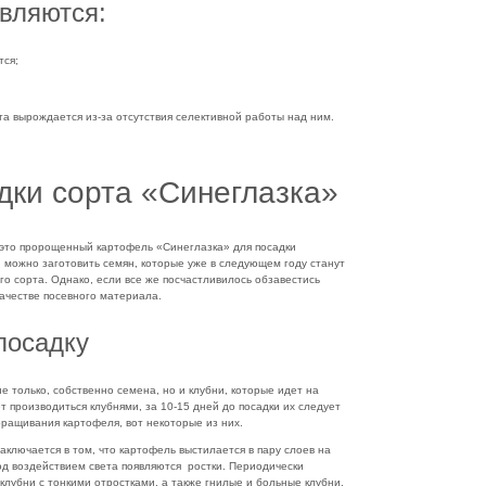
вляются:
тся;
а вырождается из-за отсутствия селективной работы над ним.
дки сорта «Синеглазка»
, это пророщенный картофель «Синеглазка» для посадки
н можно заготовить семян, которые уже в следующем году станут
о сорта. Однако, если все же посчастливилось обзавестись
качестве посевного материала.
посадку
 только, собственно семена, но и клубни, которые идет на
производиться клубнями, за 10-15 дней до посадки их следует
ращивания картофеля, вот некоторые из них.
ключается в том, что картофель выстилается в пару слоев на
д воздействием света появляются ростки. Периодически
клубни с тонкими отростками, а также гнилые и больные клубни.