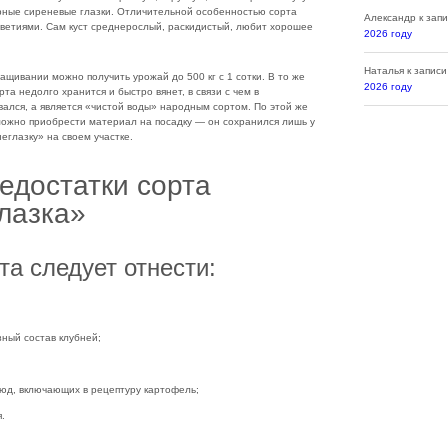
рные сиреневые глазки. Отличительной особенностью сорта
Александр
к зап
оцветиями. Сам куст среднерослый, раскидистый, любит хорошее
2026 году
Наталья
к запис
щивании можно получить урожай до 500 кг с 1 сотки. В то же
2026 году
та недолго хранится и быстро вянет, в связи с чем в
лся, а является «чистой воды» народным сортом. По этой же
можно приобрести материал на посадку — он сохранился лишь у
неглазку» на своем участке.
едостатки сорта
лазка»
а следует отнести:
зный состав клубней;
юд, включающих в рецептуру картофель;
.