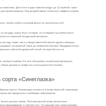
пакетиках. Для этого в один пакетик кладут до 12 клубней, пакет
я для проветривания. Под воздействием тепличного эффекта клубни
ить, чтобы клубни слишком много не находились под
а посадку, нужно быть готовым, что в первый год клубни могут
олучится отменный посадочный материал.
 рассаду также, как и у представителей многих других овощных
оращивают на влажной ткани до появления ключков. Предварительно
орошить обычной древесной золой, которая богата на
я, следует каждые 5-6 лет обновлять посадочный материал,
 сбора урожая из семян его используют для посадки
 сорта «Синеглазка»
брении грунта. Рекомендуется внести в почву перегной, перепахав
орожены все вредители и грибковые заболевания.
т более рыхлую землю. Поэтому весной почву желательно
иона выращивания. С учетом того, что данный сорт ориентирован