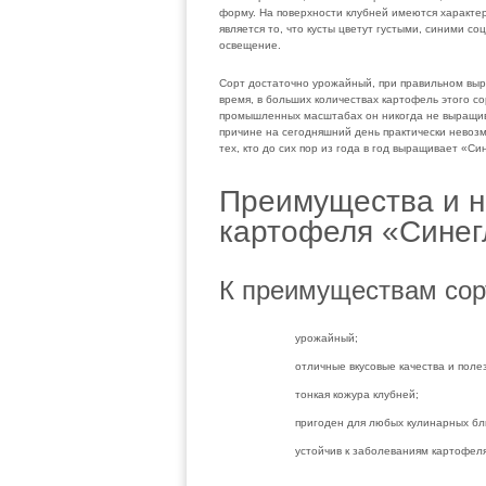
форму. На поверхности клубней имеются характе
является то, что кусты цветут густыми, синими с
освещение.
Сорт достаточно урожайный, при правильном выра
время, в больших количествах картофель этого сор
промышленных масштабах он никогда не выращива
причине на сегодняшний день практически невоз
тех, кто до сих пор из года в год выращивает «Си
Преимущества и н
картофеля «Синег
К преимуществам сорт
урожайный;
отличные вкусовые качества и поле
тонкая кожура клубней;
пригоден для любых кулинарных бл
устойчив к заболеваниям картофеля