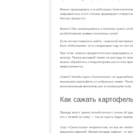
Можно проращивать и в небольших полиэтиленовых 
закрывается,а в его стенках формируют отверсти
быстро прорастут.
Важно! При проращивании в пакетах нужно след
воздействием прямых солнечных лучей.
Если посчастливилось найти семенной материал н
быть небольшими, но в следующем году из них п
При этом, семена предпочтительно выращивать на
культур. Перед высадкой семян на рассаду их пр
можно обработать стимуляторами роста или прип
микроэлементы.
Совет! Чтобы сорт «Синеглазка» не вырождалс
высаживая картофель из собранных семян. После
вегетативным методом уже в следующем году.
Как сажать картофель
Прежде всего, важно позаботиться с осени об удо
его с почвой на зиму — так из грунта будут вым
Сорт «Синеглазка» неприхотлив, но все же люби
взрыхлить фрезой. Время посадки зависит от рег