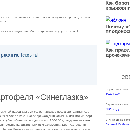
Как борот
крыжовни
и известный в нашей стране, очень популярен среди дачников,
орта.
Почему яб
плодонос
рост в выращивании, благодаря чему не утратил своей
Как прав
ержание
дрожжами
[
скрыть
]
СВ
Вероника
к запи
2026 году
артофеля «Синеглазка»
Вероника
к запи
2026 году
обычный народ дал ему более ласковое прозвище. Данный сорт
0-х годах ХХ века. После прохождения опытных испытаний, сорт
Внучка деда-вет
. Клубни «Синеглазки» достигают 150-200 г, содержание в них
Великой Победы
 они богаты на витамины и микроэлементы. Цвет картофелин
 — белая. Клубни имеют ровную, округлую, слегка приплюснутую