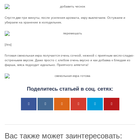
Спустя две-три минуты, после усиления аромата, икру выключаем. Остужаем и
убираем на хранение в холодильник.
[/ins]
Готовая свекольная икра получается очень сочной, нежной с приятным кисло-сладко-
остреньким вкусом. Даже просто с хлебом очень вкусно и как добавка к блюдам из
фарша, мяса подходит идеально. Приятного аппетита!
Поделитесь статьей в соц. сетях:
Вас также может заинтересовать: