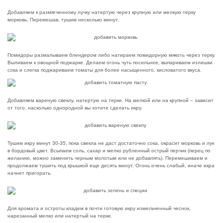
Добавляем к размягченному лучку натертую через крупную или мелкую терку
морковь. Перемешав, тушим несколько минут.
Помидоры размалываем блендером либо натираем помидорную мякоть через терку.
Выливаем к овощной поджарке. Делаем огонь чуть посильнее, выпариваем излишки
сока и слегка поджариваем томаты для более насыщенного, кисловатого вкуса.
Добавляем вареную свеклу, натертую на терке. На мелкой или на крупной – зависит
от того, насколько однородной вы хотите сделать икру.
Тушим икру минут 30-35, пока свекла не даст достаточно сока, окрасит морковь и лук
в бордовый цвет. Всыпаем соль, сахар и мелко рубленный острый перчик (перец по
желанию, можно заменить черным молотым или не добавлять). Перемешиваем и
продолжаем тушить под крышкой еще десять минут. Огонь очень слабый, иначе икра
начнет пригорать.
Для аромата и остроты кладем в почти готовую икру измельченный чеснок,
нарезанный мелко или натертый на терке.