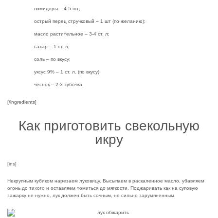
помидоры – 4-5 шт;
острый перец стручковый – 1 шт (по желанию);
масло растительное – 3-4 ст. л;
сахар – 1 ст. л;
соль – по вкусу;
уксус 9% – 1 ст. л. (по вкусу);
чеснок – 2-3 зубочка.
[/ingredients]
Как приготовить свекольную
икру
[ins]
Некрупным кубиком нарезаем луковицу. Высыпаем в раскаленное масло, убавляем
огонь до тихого и оставляем томиться до мягкости. Поджаривать как на суповую
зажарку не нужно, лук должен быть сочным, не сильно зарумяненным.