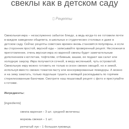
свеклы как в детском саду
Рецепты
Свекольная икра – незаслуженно забытое блюдо, а ведь когда-то ее готовили почти
в каждом заведении общепита, в школьных и студенческих столовых и даже в
детском саду. Сейчас рецепты советских времен вновь становятся популярны, и если
вы сторонник простой, вкусной еды – записывайте проверенный рецепт.
Несложная в
приготовлении, очень вкусная икра из вареной свеклы будет замечательным
дополнением к котлетам, тефтелям, отбивным, кашам, ее подают как салат или
холодную закуску. Икра получается сочной, в меру кисленькой, чуть островатой.
Свекольную икру можно готовить не только в сезон свежих овощей, но и зимой,
используя вместо свежих томатов пасту или консервированные помидоры. А можно
и на зиму закатать, только подольше тушить и кипящей раскладывать по горячим
стерилизованным баночкам. Смотрите наш пошаговый рецепт с фото и приступайте
к готовке.
Ингредиенты:
[ingredients]
свекла вареная – 3 шт. средней величины;
морковь свежая – 1 шт;
репчатый лук – 1 большая луковица;