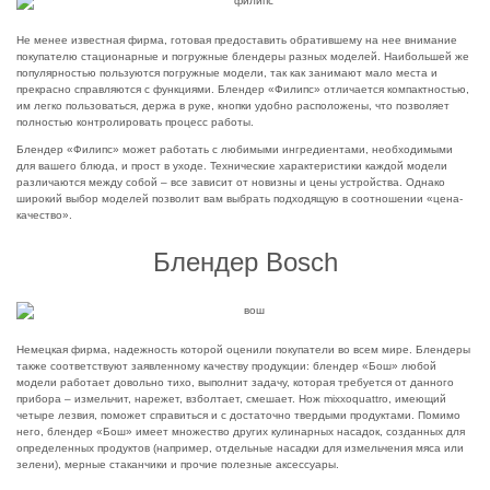
Не менее известная фирма, готовая предоставить обратившему на нее внимание
покупателю стационарные и погружные блендеры разных моделей. Наибольшей же
популярностью пользуются погружные модели, так как занимают мало места и
прекрасно справляются с функциями. Блендер «Филипс» отличается компактностью,
им легко пользоваться, держа в руке, кнопки удобно расположены, что позволяет
полностью контролировать процесс работы.
Блендер «Филипс» может работать с любимыми ингредиентами, необходимыми
для вашего блюда, и прост в уходе. Технические характеристики каждой модели
различаются между собой – все зависит от новизны и цены устройства. Однако
широкий выбор моделей позволит вам выбрать подходящую в соотношении «цена-
качество».
Блендер Bosch
Немецкая фирма, надежность которой оценили покупатели во всем мире. Блендеры
также соответствуют заявленному качеству продукции: блендер «Бош» любой
модели работает довольно тихо, выполнит задачу, которая требуется от данного
прибора – измельчит, нарежет, взболтает, смешает. Нож mixxoquattro, имеющий
четыре лезвия, поможет справиться и с достаточно твердыми продуктами. Помимо
него, блендер «Бош» имеет множество других кулинарных насадок, созданных для
определенных продуктов (например, отдельные насадки для измельчения мяса или
зелени), мерные стаканчики и прочие полезные аксессуары.