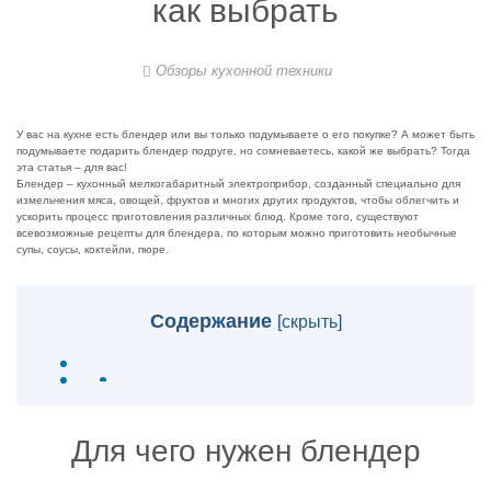
как выбрать
Обзоры кухонной техники
У вас на кухне есть блендер или вы только подумываете о его покупке? А может быть
подумываете подарить блендер подруге, но сомневаетесь, какой же выбрать? Тогда
эта статья – для вас!
Блендер – кухонный мелкогабаритный электроприбор, созданный специально для
измельчения мяса, овощей, фруктов и многих других продуктов, чтобы облегчить и
ускорить процесс приготовления различных блюд. Кроме того, существуют
всевозможные рецепты для блендера, по которым можно приготовить необычные
супы, соусы, коктейли, пюре.
Содержание
[
скрыть
]
Для чего нужен блендер