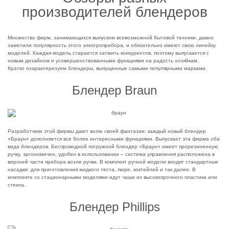
производителей блендеров
Множество фирм, занимающихся выпуском всевозможной бытовой техники, давно
заметили популярность этого электроприбора, и обязательно имеют свою линейку
моделей. Каждая модель старается затмить конкурентов, поэтому выпускается с
новым дизайном и усовершенствованными функциями на радость хозяйкам.
Кратко охарактеризуем блендеры, выпущенные самыми популярными марками.
Блендер Braun
Разработчики этой фирмы дают волю своей фантазии: каждый новый блендер
«Браун» дополняется все более интересными функциями. Выпускает эта фирма оба
вида блендеров. Беспроводной погружной блендер «Браун» имеет прорезиненную
ручку, эргономичен, удобен в использовании – система управления расположена в
верхней части прибора возле ручки. В комплект ручной модели входят стандартные
насадки: для приготовления жидкого теста, пюре, коктейлей и так далее. В
комплекте со стационарными моделями идут чаши из высокопрочного пластика или
стекла.
Блендер Phillips