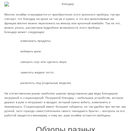
Многие хозяйки отказываются от приобретения этого кухонного прибора, так как
считают, что блендер на кухне не так уж и нужен, и что все выполняемые им
функции вполне можно переложить на миксер или кухонный комбайн. Так ли это,
можно узнать, рассмотрев подробнее возможности этого прибора.
Блендер может следующее:
измельчать продукты;
взбивать крем;
смешать соус или сделать пюре;
замесить жидкое тесто;
расколоть лед (отдельные модели).
На отечественном рынке наиболее широко представлены два вида блендеров:
погружной и стационарный. Погружной блендер – небольшое устройство, которое
держат в руке и погружают в продукт, который нужно взбить, измельчить и
перемешать. Стационарный имеет большие габариты, не так удобен при чистке, как
ручной, зато гораздо самостоятельнее своего «младшего брата» – контроль за его
работой сводится к минимуму, к тому же, руки хозяйки остаются свободны.
Обзоры разных