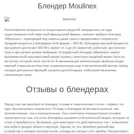
Блендер Moulinex
Разнообразие погружных и стационарных моделей, выпущенных за годы
существования этой известной французской фирмы, поможет выбрать блендер
«Мулинекс», подходящий под запросы даже самого придирчивого покупателя.
Средняя мощность у блендеров этой фирмы – 600 Вт, (блендеры высокой мощности
при работе достигают 800 Вт), имеют от 1 до 16 скоростей, работают достаточно
тихо и при низком уровне вибрации. Стандартный блендер «Мулинекс» имеет
высокопрочный пластмассовый корпус (ножка у некоторых моделей может быть из
металла), который легко чистится. В минимальную комплектацию прибора входит
мерный стаканчик из пластика, в максимальную еще и металлический венчик, набор
насадок для разных функций, рецепты для блендера, небольшая мельничка,
специальная чаша.
Отзывы о блендерах
Перед тем, как приобрести блендер, отзывы и тематические статьи – первое, что
идет просматривать покупатель. Отзывы о блендере встречаются разные, как
положительные, так и отрицательные. Суть некоторых отрицательных отзывов
заключаются в том, что в них блендеры называются бесполезной вещью, которую не
стоит и приобретать. Возможно, для некоторых это действительно так – измельчить
или взбить продукт можно и вручную. Однако те, кто приобрел данный вид
устройства и активно пользуются им, отнюдь не считают этот прибор «баловством».