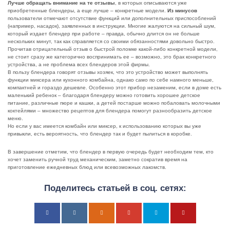
Лучше обращать внимание на те отзывы
, в которых описываются уже
приобретенные блендеры, а еще лучше – конкретные модели.
Из минусов
пользователи отмечают отсутствие функций или дополнительных приспособлений
(например, насадок), заявленных в инструкции. Многие жалуются на сильный шум,
который издает блендер при работе – правда, обычно длится он не больше
нескольких минут, так как справляется со своими обязанностями довольно быстро.
Прочитав отрицательный отзыв о быстрой поломке какой-либо конкретной модели,
не стоит сразу же категорично воспринимать ее – возможно, это брак конкретного
устройства, а не проблема всех блендеров этой фирмы.
В пользу блендера говорят отзывы хозяек, что это устройство может выполнять
функции миксера или кухонного комбайна, однако само по себе намного меньше,
компактней и гораздо дешевле. Особенно этот прибор незаменим, если в доме есть
маленький ребенок – благодаря блендеру можно готовить хорошее детское
питание, различные пюре и кашки, а детей постарше можно побаловать молочными
коктейлями – множество рецептов для блендера помогут разнообразить детское
меню.
Но если у вас имеется комбайн или миксер, к использованию которых вы уже
привыкли, есть вероятность, что блендер так и будет пылиться в коробке.
В завершение отметим, что блендер в первую очередь будет необходим тем, кто
хочет заменить ручной труд механическим, заметно сократив время на
приготовление ежедневных блюд или всевозможных лакомств.
Поделитесь статьей в соц. сетях: