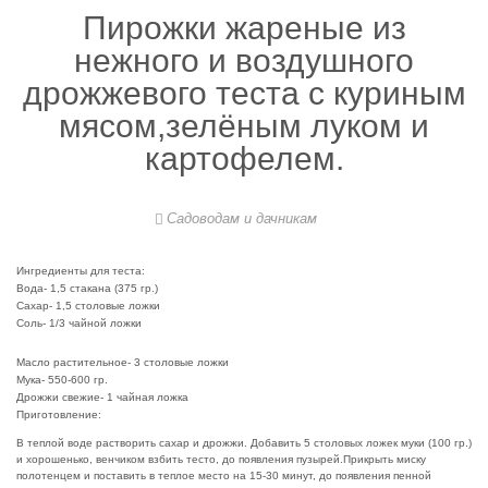
Пирожки жареные из
нежного и воздушного
дрожжевого теста с куриным
мясом,зелёным луком и
картофелем.
Садоводам и дачникам
Ингредиенты для теста:
Вода- 1,5 стакана (375 гр.)
Сахар- 1,5 столовые ложки
Соль- 1/3 чайной ложки
Масло растительное- 3 столовые ложки
Мука- 550-600 гр.
Дрожжи свежие- 1 чайная ложка
Приготовление:
В теплой воде растворить сахар и дрожжи. Добавить 5 столовых ложек муки (100 гр.)
и хорошенько, венчиком взбить тесто, до появления пузырей.Прикрыть миску
полотенцем и поставить в теплое место на 15-30 минут, до появления пенной