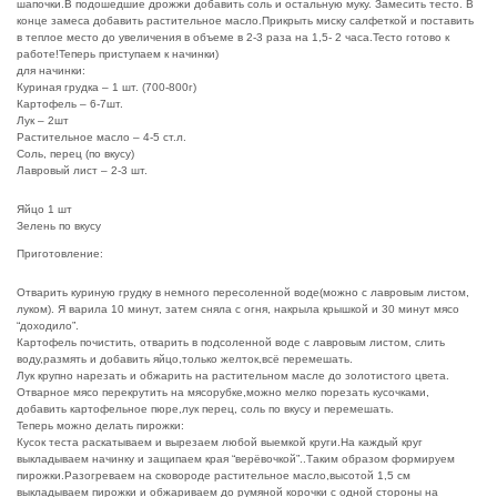
шапочки.В подошедшие дрожжи добавить соль и остальную муку. Замесить тесто. В
конце замеса добавить растительное масло.Прикрыть миску салфеткой и поставить
в теплое место до увеличения в объеме в 2-3 раза на 1,5- 2 часа.Тесто готово к
работе!Теперь приступаем к начинки)
для начинки:
Куриная грудка – 1 шт. (700-800г)
Картофель – 6-7шт.
Лук – 2шт
Растительное масло – 4-5 ст.л.
Соль, перец (по вкусу)
Лавровый лист – 2-3 шт.
Яйцо 1 шт
Зелень по вкусу
Приготовление:
Отварить куриную грудку в немного пересоленной воде(можно с лавровым листом,
луком). Я варила 10 минут, затем сняла с огня, накрыла крышкой и 30 минут мясо
“доходило”.
Картофель почистить, отварить в подсоленной воде с лавровым листом, слить
воду,размять и добавить яйцо,только желток,всё перемешать.
Лук крупно нарезать и обжарить на растительном масле до золотистого цвета.
Отварное мясо перекрутить на мясорубке,можно мелко порезать кусочками,
добавить картофельное пюре,лук перец, соль по вкусу и перемешать.
Теперь можно делать пирожки:
Кусок теста раскатываем и вырезаем любой выемкой круги.На каждый круг
выкладываем начинку и защипаем края “верёвочкой”..Таким образом формируем
пирожки.Разогреваем на сковороде растительное масло,высотой 1,5 см
выкладываем пирожки и обжариваем до румяной корочки с одной стороны на