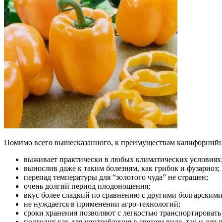
Помимо всего вышесказанного, к преимуществам калифорнийц
выживает практически в любых климатических условиях
вынослив даже к таким болезням, как грибок и фузариоз;
перепад температуры для “золотого чуда” не страшен;
очень долгий период плодоношения;
вкус более сладкий по сравнению с другими болгарским
не нуждается в применении агро-технологий;
сроки хранения позволяют с легкостью транспортировать
подходит как для употребления в свежем виде, так и для