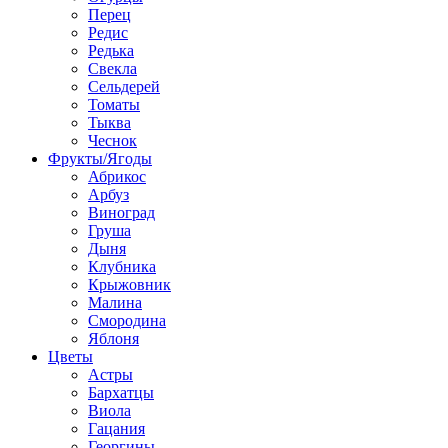
Перец
Редис
Редька
Свекла
Сельдерей
Томаты
Тыква
Чеснок
Фрукты/Ягоды
Абрикос
Арбуз
Виноград
Груша
Дыня
Клубника
Крыжовник
Малина
Смородина
Яблоня
Цветы
Астры
Бархатцы
Виола
Гацания
Георгины