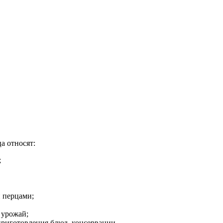
а относят:
;
и перцами;
 урожай;
 приготовления блюд, консервации.