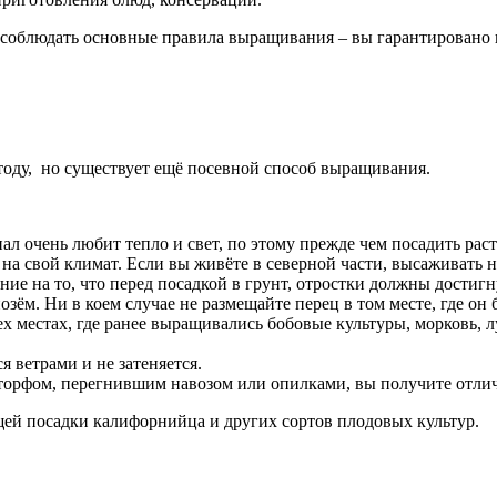
и соблюдать основные правила выращивания – вы гарантировано
тоду, но существует ещё посевной способ выращивания.
ал очень любит тепло и свет, по этому прежде чем посадить раст
на свой климат. Если вы живёте в северной части, высаживать н
ие на то, что перед посадкой в грунт, отростки должны достигну
зём. Ни в коем случае не размещайте перец в том месте, где он 
х местах, где ранее выращивались бобовые культуры, морковь, лу
я ветрами и не затеняется.
торфом, перегнившим навозом или опилками, вы получите отлич
щей посадки калифорнийца и других сортов плодовых культур.