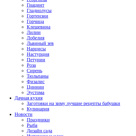
Гиацинт
Гладиолусы
Гортензии
Горчица
Клещевина
Лилии
Лобелия
Львиный зев
Нарцисы
Настурция
Петунии
Роза
Сирень
Тюльпаны
Физалис
Циннии
Эустома
Дачная кухня
Заготовки на зиму лучшие рецепты бабушки
Кулинария
Новости
Праздники
Рыба
Дизайн сада