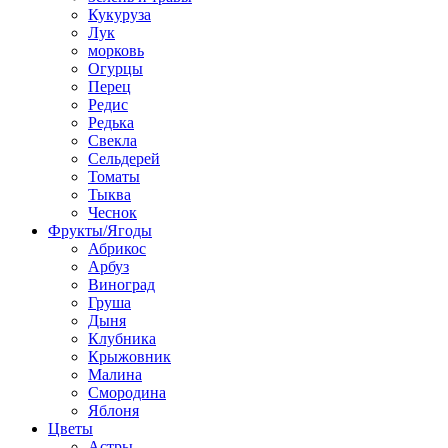
Кукуруза
Лук
морковь
Огурцы
Перец
Редис
Редька
Свекла
Сельдерей
Томаты
Тыква
Чеснок
Фрукты/Ягоды
Абрикос
Арбуз
Виноград
Груша
Дыня
Клубника
Крыжовник
Малина
Смородина
Яблоня
Цветы
Астры