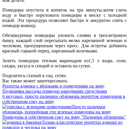
Как делать:
Помидоры опустить в кипяток на три минуты,затем слить
воду и быстро переложить помидоры в миску с холодной
водой. Эта процедура позволяет быстро и аккуратно снять с
помидор кожицу.
Обезшкуреные помидоры уложить слоями в трехлитровую
банку, каждый слой пересыпать мелко нарезанной зеленью и
чесноком, пропущенным через пресс. Для остроты добавить
красный горький перец, нарезанный колечками.
Залить помидоры теплым маринадом из1,5 л воды, соли,
сахара, уксуса и специй и оставить на сутки.
Поделитесь статьей в соц. сетях:
Вас также может заинтересовать:
Рецепты аджики с яблоками и помидорами на зиму
Подкормка рассады помидор народными средствами
6 вкусных, просто пальчики оближешь рецептов помидоров в
собственном соку на зиму
Просто пальчики
оближешь, попробовав эти зеленые помидоры на зиму
Помидоры в собственном соку на зиму "Пальчики оближешь"
Только классические рецепты аджики из
помидор и чеснока на зиму