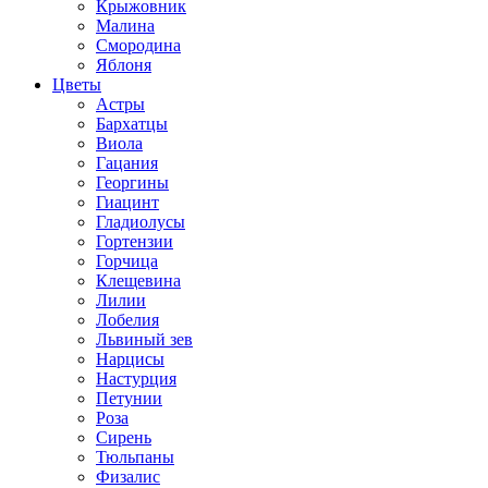
Крыжовник
Малина
Смородина
Яблоня
Цветы
Астры
Бархатцы
Виола
Гацания
Георгины
Гиацинт
Гладиолусы
Гортензии
Горчица
Клещевина
Лилии
Лобелия
Львиный зев
Нарцисы
Настурция
Петунии
Роза
Сирень
Тюльпаны
Физалис