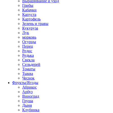
Выращивание и уход
Грибы
Кабачки
Капуста
Картофель
Зелень и травы
Кукуруза
Лук
морковь
Огурцы
Перец
Редис
Редька
Свекла
Сельдерей
Томаты
Тыква
Чеснок
Фрукты/Ягоды
Абрикос
Арбуз
Виноград
Груша
Дыня
Клубника