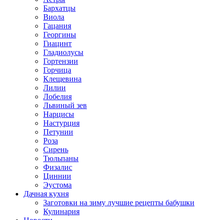
Бархатцы
Виола
Гацания
Георгины
Гиацинт
Гладиолусы
Гортензии
Горчица
Клещевина
Лилии
Лобелия
Львиный зев
Нарцисы
Настурция
Петунии
Роза
Сирень
Тюльпаны
Физалис
Циннии
Эустома
Дачная кухня
Заготовки на зиму лучшие рецепты бабушки
Кулинария