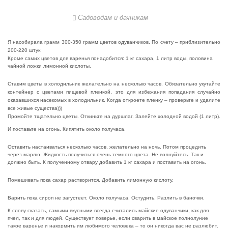
Садоводам и дачникам
Я насобирала грамм 300-350 грамм цветов одуванчиков. По счету – приблизительно
200-220 штук.
Кроме самих цветов для варенья понадобится:
1 кг сахара,
1 литр воды,
половина
чайной ложки лимонной кислоты.
Ставим цветы в холодильник желательно на несколько часов. Обязательно укутайте
контейнер с цветами пищевой пленкой, это для избежания попадания случайно
оказавшихся насекомых в холодильник. Когда откроете пленку – проверьте и удалите
все живые существа)))
Промойте тщательно цветы. Откиньте на дуршлаг.
Залейте холодной водой (1 литр).
И поставьте на огонь. Кипятить около получаса.
Оставить настаиваться несколько часов, желательно на ночь.
Потом процедить
через марлю. Жидкость получиться очень темного цвета. Не волнуйтесь. Так и
должно быть.
К полученному отвару добавить 1 кг сахара и поставить на огонь.
Помешивать пока сахар растворится. Добавить лимонную кислоту.
Варить пока сироп не загустеет. Около получаса.
Остудить. Разлить в баночки.
К слову сказать, самыми вкусными всегда считались майские одуванчики, как для
пчел, так и для людей. Существует поверье, если сварить в майское полнолуние
такое варенье и накормить им любимого человека – то он никогда вас не разлюбит.