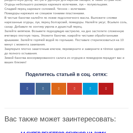
Огурцы небольшого размера нарежьте колечками, лук – полукольцами.
Сладкий перец нарежьте соломкой. Чеснок – колечками.
Помидоры нарежьте не слишком тонкими пластинками.
В чистые баночки налейте по ложке подсолнечного масла. Выложите слоями
нарезанные огурцы, лук, перец болгарский, помидоры. Налейте уксус. Всыпьте соль,
сахар. Добавьте по зонтику укропа и душистый перец.
Залейте кипятком. Возьмите подходящую кастрюлю, на дно застелите сложенную
вчетверо плотную ткань. Уложите баночки, накройте чистыми обработанными
крышками. Залейте горячей водой по горлышко. Поставьте стерилизоваться на 10
минут с момента закипания.
Закупорьте плотно закаточным ключом, переверните и заверните в тёплое одеяло
до полного остывания.
Зимой баночка консервированного салата из огурцов и помидоров порадует вас и
ваших близких!
Поделитесь статьей в соц. сетях:
Вас также может заинтересовать: