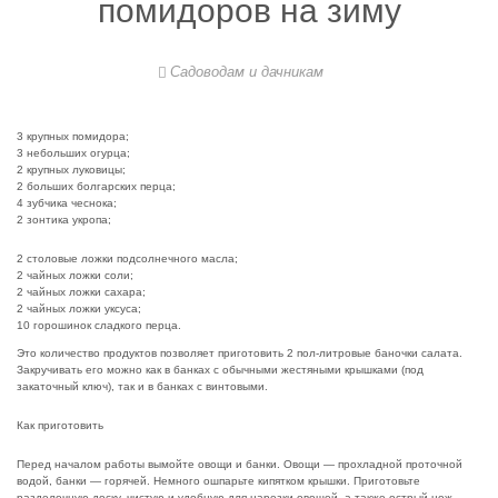
помидоров на зиму
Садоводам и дачникам
3 крупных помидора;
3 небольших огурца;
2 крупных луковицы;
2 больших болгарских перца;
4 зубчика чеснока;
2 зонтика укропа;
2 столовые ложки подсолнечного масла;
2 чайных ложки соли;
2 чайных ложки сахара;
2 чайных ложки уксуса;
10 горошинок сладкого перца.
Это количество продуктов позволяет приготовить 2 пол-литровые баночки салата.
Закручивать его можно как в банках с обычными жестяными крышками (под
закаточный ключ), так и в банках с винтовыми.
Как приготовить
Перед началом работы вымойте овощи и банки. Овощи — прохладной проточной
водой, банки — горячей. Немного ошпарьте кипятком крышки. Приготовьте
разделочную доску, чистую и удобную для нарезки овощей, а также острый нож.