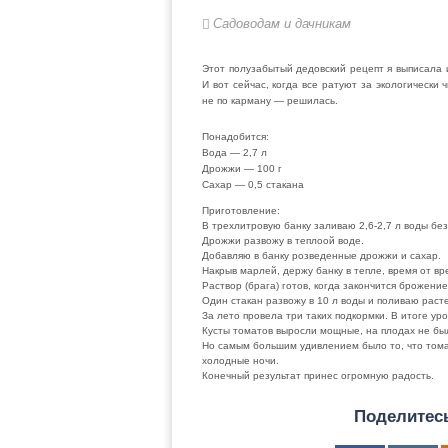
Садоводам и дачникам
Этот полузабытый дедовский рецепт я выписала 
И вот сейчас, когда все ратуют за экологическ
не по карману — решилась.
Понадобится:
Вода — 2,7 л
Дрожжи — 100 г
Сахар — 0,5 стакана
Приготовление:
В трехлитровую банку заливаю 2,6-2,7 л воды без
Дрожжи развожу в теплоой воде.
Добавляю в банку розведенные дрожжи и сахар.
Накрыв марлей, держу банку в тепле, время от в
Раствор (брага) готов, когда закончится брожение
Один стакан развожу в 10 л воды и поливаю расте
За лето провела три таких подкормки. В итоге у
Кусты томатов выросли мощные, на плодах не был
Но самым большим удивлением было то, что томат
холодные ночи.
Конечный результат принес огромную радость.
Поделитесь