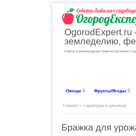
OgorodExpert.ru
земледелию, фе
Советы и рекомендации бывалых дачников и сад
Овощи
Фрукты/Ягоды
Главная
>
Садоводам и дачникам
Бражка для урож