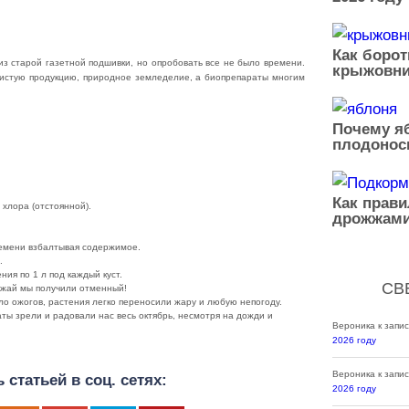
Как борот
из старой газетной подшивки, но опробовать все не было времени.
крыжовни
и чистую продукцию, природное земледелие, а биопрепараты многим
Почему яб
плодонос
Как прав
 хлора (отстоянной).
дрожжами
ремени взбалтывая содержимое.
.
ния по 1 л под каждый куст.
СВ
рожай мы получили отменный!
о ожогов, растения легко переносили жару и любую непогоду.
ы зрели и радовали нас весь октябрь, несмотря на дожди и
Вероника
к запи
2026 году
Вероника
к запи
 статьей в соц. сетях:
2026 году