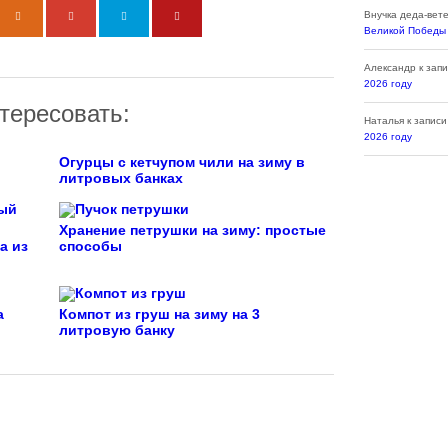
Внучка деда-вет
Великой Победы
Александр
к зап
2026 году
тересовать:
Наталья
к запис
2026 году
Огурцы с кетчупом чили на зиму в
литровых банках
Хранение петрушки на зиму: простые
а из
способы
а
Компот из груш на зиму на 3
литровую банку