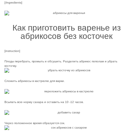
[/ingredients]
Как приготовить варенье из
абрикосов без косточек
[instruction]
Плоды перебрать, промыть и обсушить. Разделить абрикос пополам и убрать
косточку.
Сложить абрикосы в кастрюлю для варки.
Всыпать всю норму сахара и оставить на 10 -12 часов.
Через положенное время образуется сок.