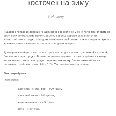
косточек на зиму
На зиму
Чудесное янтарное варенье из абрикосов без косточек можно легко приготовить на
зиму, если внимательно изучить рецепт. Варенье хорошо сохраняется при
комнатной температуре, обладает лечебными свойствами, и очень вкусное.
Яркое и
красивое – оно напомнит вам о лете холодным вечером.
Для варенья выберите плотные, созревшие плоды, с легко отделяемой косточкой,
без жестких перегородок. В качестве легкого вкусового акцента добавьте в конце
варки немного мяты, это придаст варенью изюминку. Вес косточки абрикоса
составляет приблизительно 6% – 10%. Учитывайте это при покупке.
Вам потребуется:
[ingredients]
абрикосы (чистый вес) – 900 грамм,
сахарный песок – 700 грамм,
лимонная кислота – 5 грамм,
мята – 1 веточка.