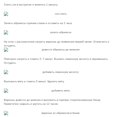
Слить сок в кастрюлю и кипятить 1 минуту.
Залить абрикосы горячим соком и оставить на 2 часа.
На огне с рассекателем нагреть варенье до появления первой пенки. Отключить и
остудить.
Повторно нагреть и томить 5 -7 минут. Всыпать лимонную кислоту и перемешать.
Остудить.
Выложить мяту и томить 5 минут. Удалить мяту.
Варенье довести до кипения и выложить в горячую стерилизованную банку.
Герметично закрыть и укутать на 12 часов.