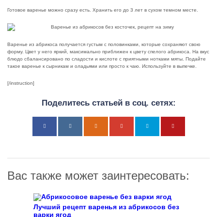
Готовое варенье можно сразу есть. Хранить его до 3 лет в сухом темном месте.
Варенье из абрикоса получается густым с половинками, которые сохраняют свою
форму. Цвет у него яркий, максимально приближен к цвету спелого абрикоса. На вкус
блюдо сбалансировано по сладости и кислоте с приятными нотками мяты. Подайте
такое варенье к сырникам и оладьями или просто к чаю. Используйте в выпечке.
[/instruction]
Поделитесь статьей в соц. сетях:
Вас также может заинтересовать:
Лучший рецепт варенья из абрикосов без
варки ягод