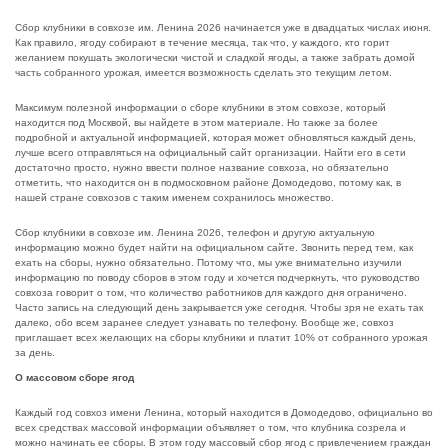
Сбор клубники в совхозе им. Ленина 2026 начинается уже в двадцатых числах июня.
Как правило, ягоду собирают в течение месяца, так что, у каждого, кто горит
желанием покушать экологически чистой и сладкой ягоды, а также забрать домой
часть собранного урожая, имеется возможность сделать это текущим летом.
Максимум полезной информации о сборе клубники в этом совхозе, который
находится под Москвой, вы найдете в этом материале. Но также за более
подробной и актуальной информацией, которая может обновляться каждый день,
лучше всего отправляться на официальный сайт организации. Найти его в сети
достаточно просто, нужно ввести полное название совхоза, но обязательно
отметить, что находится он в подмосковном районе Домодедово, потому как, в
нашей стране совхозов с таким именем сохранилось множество.
Сбор клубники в совхозе им. Ленина 2026, телефон и другую актуальную
информацию можно будет найти на официальном сайте. Звонить перед тем, как
ехать на сборы, нужно обязательно. Потому что, мы уже внимательно изучили
информацию по поводу сборов в этом году и хочется подчеркнуть, что руководство
совхоза говорит о том, что количество работников для каждого дня ограничено.
Часто запись на следующий день закрывается уже сегодня. Чтобы зря не ехать так
далеко, обо всем заранее следует узнавать по телефону. Вообще же, совхоз
приглашает всех желающих на сборы клубники и платит 10% от собранного урожая
за день.
О массовом сборе ягод
Каждый год совхоз имени Ленина, который находится в Домодедово, официально во
всех средствах массовой информации объявляет о том, что клубника созрела и
можно начинать ее сборы. В этом году массовый сбор ягод с привлечением граждан