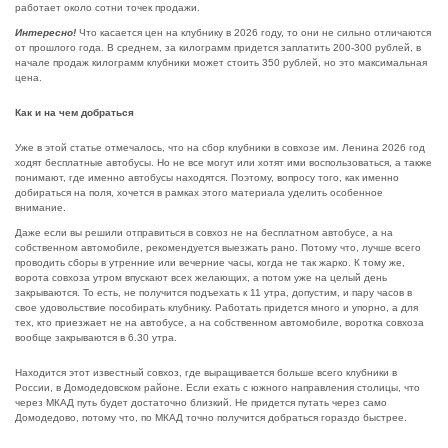
работает около сотни точек продажи.
Интересно!
Что касается цен на клубнику в 2026 году, то они не сильно отличаются
от прошлого года. В среднем, за килограмм придется заплатить 200-300 рублей, в
начале продаж килограмм клубники может стоить 350 рублей, но это максимальная
цена.
Как и на чем добраться
Уже в этой статье отмечалось, что на сбор клубники в совхозе им. Ленина 2026 год
ходят бесплатные автобусы. Но не все могут или хотят ими воспользоваться, а также
понимают, где именно автобусы находятся. Поэтому, вопросу того, как именно
добираться на поля, хочется в рамках этого материала уделить особенное
внимание.
Даже если вы решили отправиться в совхоз не на бесплатном автобусе, а на
собственном автомобиле, рекомендуется выезжать рано. Потому что, лучше всего
проводить сборы в утренние или вечерние часы, когда не так жарко. К тому же,
ворота совхоза утром впускают всех желающих, а потом уже на целый день
закрываются. То есть, не получится подъехать к 11 утра, допустим, и пару часов в
свое удовольствие пособирать клубнику. Работать придется много и упорно, а для
тех, кто приезжает не на автобусе, а на собственном автомобиле, воротка совхоза
вообще закрываются в 6.30 утра.
Находится этот известный совхоз, где выращивается больше всего клубники в
России, в Домодедовском районе. Если ехать с южного направления столицы, что
через МКАД путь будет достаточно близкий. Не придется путать через само
Домодедово, потому что, по МКАД точно получится добраться гораздо быстрее.