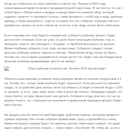
Когда вы собрались на сбор клубники в совхозе им. Ленина в 2026 году,
немаловажным является вопрос предварительной подготовки. В частности, что же с
собой брать. Обязательно в первую очередь берется головной убор, который
надежно защитит от палящего солнца, также возьмите с собой еду и воду, удобную
одежду и обувь для работы. Судя по отзывам тех, кто собирает клубнику там не в
первый раз, кушать на поле совсем не хочется, а вот воды лучше брать побольше.
Если сноровки нет и вы будете в первый раз собирать клубнику, процесс будет
достаточно сложным. Если же у вас на даче были плантации клубники и вы, в
принципе, знаете, как совладать с ягодами, то проблем возникнуть не должно.
Можно клубнику собирать стоя, сидя, на корточках. Собирать следует только
красную клубнику, ровное окраски и смелую. Переспелую ягоду лучше не брать,
потому что, она в ящике раздавится и только пустит сок, будет там настоящая каша.
Зеленую клубнику проверяющие просто не примут.
Обязательным важным условием сбора клубники является наличии плодоножки в 1
см, потому что, только такая клубника будет храниться. Если достанется хорошая
грядка, то за рабочий день можно легко насобирать 10 ящик отличной ягоды и 10%
от урожая, то есть, один ящик, взять себе в качестве оплаты. Сборщики говорят, что
глаза боятся, но руки продолжают все делать. Собирать ягоду, конечно, это не на
диване лежать, но с хорошим настроением и правильным подходом процесс будет
идти быстро.
На каждом участке имеется свой бригадир, работник совхоза, которому придется
сдавать клубнику. Как только собрали первый ящик, сразу отправляйтесь к нему.
Напротив вашего номера будет поставлена галочка. Некоторые говорят, что даже
ящик собрать достаточно сложно — спину ломит, ноги болят. Но, опять же, если у