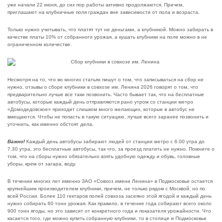
уже начали 22 июня, до сих пор работы активно продолжаются. Причем,
приглашают на клубничные поля граждан вне зависимости от пола и возраста.
Только нужно учитывать, что платят тут не деньгами, а клубникой. Можно забирать в
качестве платы 10% от собранного урожая, а кушать клубники на поле можно в не
ограниченном количестве.
Несмотря на то, что во многих статьях пишут о том, что записываться на сбор не
нужно, отзывы о сборе клубники в совхозе им. Ленина 2026 говорят о том, что
предварительно лучше все таки позвонить. Часто бывает так, что на бесплатные
автобусы, которые каждый день отправляются рано утром со станции метро
«Домодедовское» приходит слишком много желающих, которые в автобус не
вмещаются. Чтобы не попасть в такую ситуацию, лучше всего заранее позвонить и
уточнить, как именно обстоят дела.
Важно!
Каждый день автобусы забирают людей от станции метро с 6.00 утра до
7.30 утра, это бесплатные автобусы, так что, за проезд платить не нужно. Помните о
том, что на сборы нужно обязательно взять удобную одежду и обувь, головные
уборы, крем от загара, воду.
В течении многих лет именно ЗАО «Совхоз имени Ленина» в Подмосковье остается
крупнейшим производителем клубники, причем, не только рядом с Москвой, но по
всей России. Более 110 гектаров полей совхоза засеяно этой ягодой и каждый день
нужно собирать 60 тонн урожая. Как правило, в течение года собирают всего около
900 тонн ягоды, но это зависит от конкретного года и показателя урожайности. Что
касается того, где можно купить собранную клубники, то в столице и Подмосковье