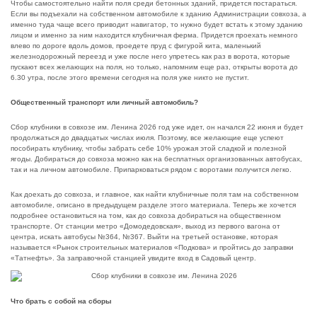
Чтобы самостоятельно найти поля среди бетонных зданий, придется постараться.
Если вы подъехали на собственном автомобиле к зданию Администрации совхоза, а
именно туда чаще всего приводит навигатор, то нужно будет встать к этому зданию
лицом и именно за ним находится клубничная ферма. Придется проехать немного
влево по дороге вдоль домов, проедете пруд с фигурой кита, маленький
железнодорожный переезд и уже после него упретесь как раз в ворота, которые
пускают всех желающих на поля, но только, напомним еще раз, открыты ворота до
6.30 утра, после этого времени сегодня на поля уже никто не пустит.
Общественный транспорт или личный автомобиль?
Сбор клубники в совхозе им. Ленина 2026 год уже идет, он начался 22 июня и будет
продолжаться до двадцатых числах июля. Поэтому, все желающие еще успеют
пособирать клубнику, чтобы забрать себе 10% урожая этой сладкой и полезной
ягоды. Добираться до совхоза можно как на бесплатных организованных автобусах,
так и на личном автомобиле. Припарковаться рядом с воротами получится легко.
Как доехать до совхоза, и главное, как найти клубничные поля там на собственном
автомобиле, описано в предыдущем разделе этого материала. Теперь же хочется
подробнее остановиться на том, как до совхоза добираться на общественном
транспорте. От станции метро «Домодедовская», выход из первого вагона от
центра, искать автобусы №364, №367. Выйти на третьей остановке, которая
называется «Рынок строительных материалов «Подкова» и пройтись до заправки
«Татнефть». За заправочной станцией увидите вход в Садовый центр.
Что брать с собой на сборы