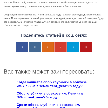
вас такой настрой, зачем вы ехали на поле? В такой ситуации лучше идите на
рынке, купите ягоду, ложитесь на диван и наслаждайтесь жизнью.
Сбор клубники в совхозе им. Ленина в 2026 году начался еще в двадцатых числах
июня. Поля огромные, урожай уже созрел и каждый день ждет людей, которые будут
его собирать. В качестве платы 10% от собранного количества урожая каждый
сборщик может забрать себе.
Поделитесь статьей в соц. сетях:
Вас также может заинтересовать:
Когда начнется сбор клубники в совхозе
им. Ленина в %%current_year%% году?
Сбор клубники в совхозе им. Ленина в
%%current_year%% году
Сроки сбора клубники в совхозе им.