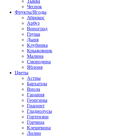
Тыква
Чеснок
Фрукты/Ягоды
Абрикос
Арбуз
Виноград
Груша
Дыня
Клубника
Крыжовник
Малина
Смородина
Яблоня
Цветы
Астры
Бархатцы
Виола
Гацания
Георгины
Гиацинт
Гладиолусы
Гортензии
Горчица
Клещевина
Лилии