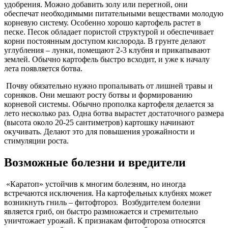
удобрения. Можно добавить золу или перегной, они
обеспечат необходимыми питательными веществами молодую
корневую систему. Особенно хорошо картофель растет в
песке. Песок обладает пористой структурой и обеспечивает
корни постоянным доступом кислорода. В грунте делают
углубления – лунки, помещают 2-3 клубня и прикапывают
землей. Обычно картофель быстро всходит, и уже к началу
лета появляется ботва.
Почву обязательно нужно пропалывать от лишней травы и
сорняков. Они мешают росту ботвы и формированию
корневой системы. Обычно прополка картофеля делается за
лето несколько раз. Одна ботва вырастет достаточного размера
(высота около 20-25 сантиметров) картошку начинают
окучивать. Делают это для повышения урожайности и
стимуляции роста.
Возможные болезни и вредители
«Каратоп» устойчив к многим болезням, но иногда
встречаются исключения. На картофельных клубнях может
возникнуть гниль – фитофтороз. Возбудителем болезни
является гриб, он быстро размножается и стремительно
уничтожает урожай. К признакам фитофтороза относятся