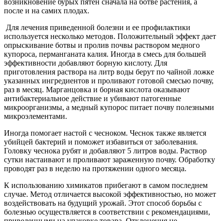
возникновение бурых пятен сначала на ботве растения, а
после и на самих плодах.
Для лечения приведенной болезни и ее профилактики
используется несколько методов. Положительный эффект дает
опрыскивание ботвы и пролив почвы раствором медного
купороса, перманганата калия. Иногда в смесь для большей
эффективности добавляют борную кислоту. Для
приготовления раствора на литр воды берут по чайной ложке
указанных ингредиентов и проливают готовой смесью почву,
раз в месяц. Марганцовка и борная кислота оказывают
антибактериальное действие и убивают патогенные
микроорганизмы, а медный купорос питает почву полезными
микроэлементами.
Иногда помогает настой с чесноком. Чеснок также является
убийцей бактерий и поможет избавиться от заболевания.
Головку чеснока рубят и добавляют 5 литров воды. Раствор
сутки настаивают и проливают зараженную почву. Обработку
проводят раз в неделю на протяжении одного месяца.
К использованию химикатов прибегают в самом последнем
случае. Метод отличается высокой эффективностью, но может
воздействовать на будущий урожай. Этот способ борьбы с
болезнью осуществляется в соответствии с рекомендациями,
приведенными на упаковке товара. Отклонения не