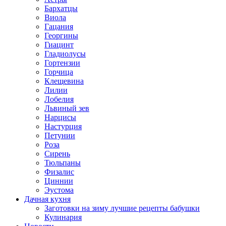
Бархатцы
Виола
Гацания
Георгины
Гиацинт
Гладиолусы
Гортензии
Горчица
Клещевина
Лилии
Лобелия
Львиный зев
Нарцисы
Настурция
Петунии
Роза
Сирень
Тюльпаны
Физалис
Циннии
Эустома
Дачная кухня
Заготовки на зиму лучшие рецепты бабушки
Кулинария