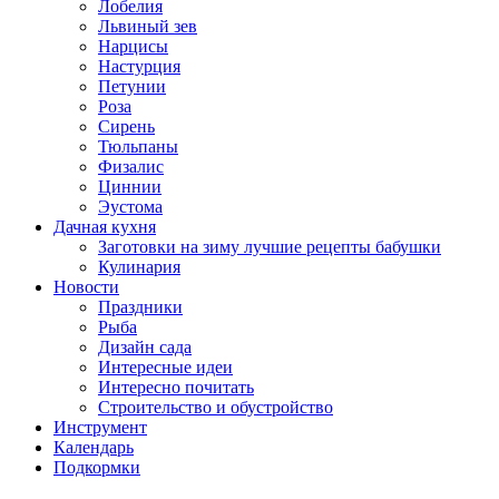
Лобелия
Львиный зев
Нарцисы
Настурция
Петунии
Роза
Сирень
Тюльпаны
Физалис
Циннии
Эустома
Дачная кухня
Заготовки на зиму лучшие рецепты бабушки
Кулинария
Новости
Праздники
Рыба
Дизайн сада
Интересные идеи
Интересно почитать
Строительство и обустройство
Инструмент
Календарь
Подкормки