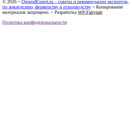
©
2026
~
OgorodExpert.ru – cоветы и рекомендации экспертов,
по земледелию, фермерству и птицеводству
~ Копирование
материалов запрещено. ~ Разработка
WP-Fairytale
Политика конфиденциальности