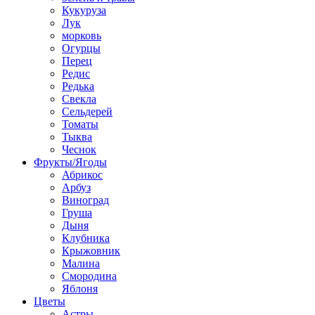
Кукуруза
Лук
морковь
Огурцы
Перец
Редис
Редька
Свекла
Сельдерей
Томаты
Тыква
Чеснок
Фрукты/Ягоды
Абрикос
Арбуз
Виноград
Груша
Дыня
Клубника
Крыжовник
Малина
Смородина
Яблоня
Цветы
Астры