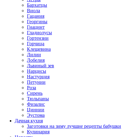
Бархатцы
Виола
Гацания
Георгины
Гиацинт
Гладиолусы
Гортензии
Горчица
Клещевина
Лилии
Лобелия
Львиный зев
Нарцисы
Настурция
Петунии
Роза
Сирень
Тюльпаны
Физалис
Циннии
Эустома
Дачная кухня
Заготовки на зиму лучшие рецепты бабушки
Кулинария