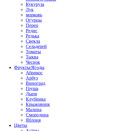
Кукуруза
Лук
морковь
Огурцы
Перец
Редис
Редька
Свекла
Сельдерей
Томаты
Тыква
Чеснок
Фрукты/Ягоды
Абрикос
Арбуз
Виноград
Груша
Дыня
Клубника
Крыжовник
Малина
Смородина
Яблоня
Цветы
Астры