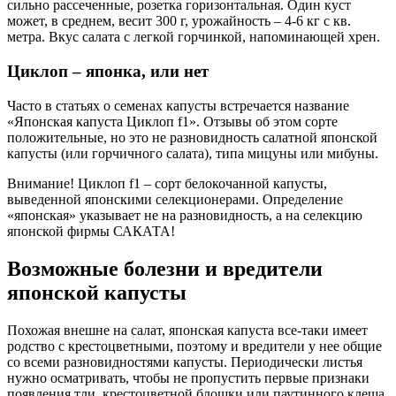
сильно рассеченные, розетка горизонтальная. Один куст
может, в среднем, весит 300 г, урожайность – 4-6 кг с кв.
метра. Вкус салата с легкой горчинкой, напоминающей хрен.
Циклоп – японка, или нет
Часто в статьях о семенах капусты встречается название
«Японская капуста Циклоп f1». Отзывы об этом сорте
положительные, но это не разновидность салатной японской
капусты (или горчичного салата), типа мицуны или мибуны.
Внимание! Циклоп f1 – сорт белокочанной капусты,
выведенной японскими селекционерами. Определение
«японская» указывает не на разновидность, а на селекцию
японской фирмы САКАТА!
Возможные болезни и вредители
японской капусты
Похожая внешне на салат, японская капуста все-таки имеет
родство с крестоцветными, поэтому и вредители у нее общие
со всеми разновидностями капусты. Периодически листья
нужно осматривать, чтобы не пропустить первые признаки
появления тли, крестоцветной блошки или паутинного клеща.