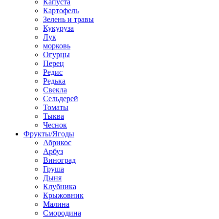
Капуста
Картофель
Зелень и травы
Кукуруза
Лук
морковь
Огурцы
Перец
Редис
Редька
Свекла
Сельдерей
Томаты
Тыква
Чеснок
Фрукты/Ягоды
Абрикос
Арбуз
Виноград
Груша
Дыня
Клубника
Крыжовник
Малина
Смородина