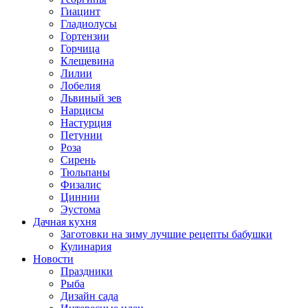
Гиацинт
Гладиолусы
Гортензии
Горчица
Клещевина
Лилии
Лобелия
Львиный зев
Нарцисы
Настурция
Петунии
Роза
Сирень
Тюльпаны
Физалис
Циннии
Эустома
Дачная кухня
Заготовки на зиму лучшие рецепты бабушки
Кулинария
Новости
Праздники
Рыба
Дизайн сада