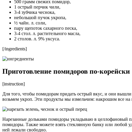
500 грамм свежих помидор,
1 острый перчик чили,
3-4 зубчика чеснока,
небольшой пучок укропа,
½ чайн. л. соли,
пару щепоток сахарного песка,
3-4 стол. л. растительного масла,
2 столов. л. 9% уксуса.
[/ingredients]
Приготовление помидоров по-корейски
[instruction]
Для того, чтобы помидорам придать острый вкус, и они вышли
возьмем укроп. Эти продукты мы измельчим: накрошим все на 
Нарезанные дольками помидоры укладываю в целлофановый паке
помидоры. Также можете взять стеклянную банку или любой уд
ней лежали свободно.