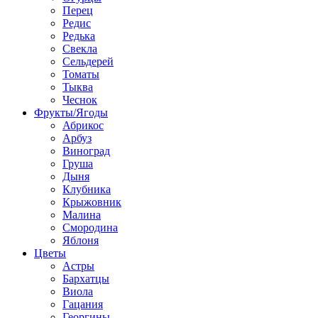
Перец
Редис
Редька
Свекла
Сельдерей
Томаты
Тыква
Чеснок
Фрукты/Ягоды
Абрикос
Арбуз
Виноград
Груша
Дыня
Клубника
Крыжовник
Малина
Смородина
Яблоня
Цветы
Астры
Бархатцы
Виола
Гацания
Георгины