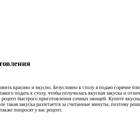
товления
овить красиво и вкусно. Безусловно к столу я подаю горячие блю
такого подать к столу, чтобы получилась вкусная закуска и отл
 рецепт быстрого приготовления сочных овощей. Купите вкусны
е такая закуска разлетается за считанные минуты, поэтому реш
акже попросят у вас рецепт.