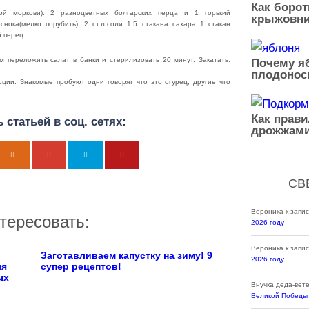
Как борот
ской моркови). 2 разноцветных болгарских перца и 1 горький
крыжовни
снока(мелко порубить). 2 ст.л.соли 1,5 стакана сахара 1 стакан
й перец
м переложить салат в банки и стерилизовать 20 минут. Закатать.
Почему яб
плодонос
орции. Знакомые пробуют одни говорят что это огурец, другие что
Как прав
 статьей в соц. сетях:
дрожжами
СВ
Вероника
к запи
тересовать:
2026 году
Вероника
к запи
Заготавливаем капустку на зиму! 9
2026 году
ля
супер рецептов!
ых
Внучка деда-вет
Великой Победы