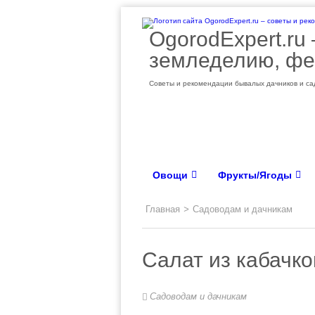
OgorodExpert.ru
земледелию, фе
Советы и рекомендации бывалых дачников и сад
Овощи
Фрукты/Ягоды
Главная
>
Садоводам и дачникам
Салат из кабачко
Садоводам и дачникам