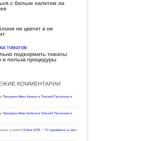
ься с белым налетом на
ке
лоня не цветет и не
ит
ильно подкормить томаты
 и польза процедуры
ЕЖИЕ КОММЕНТАРИИ
си
Праздник Иван Купала в Томской Писанице в
си
Праздник Иван Купала в Томской Писанице в
ерана.
к записи
9 мая 2026 – 73 годовщина со дня