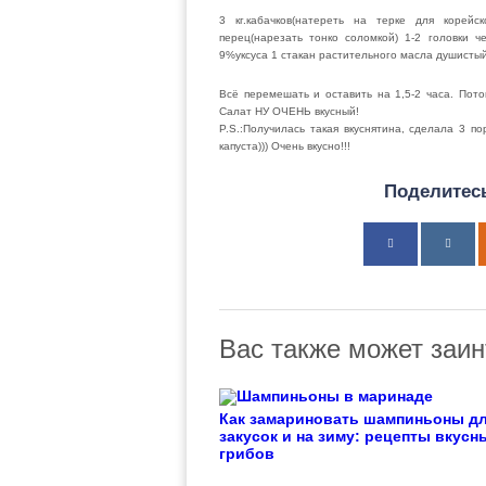
3 кг.кабачков(натереть на терке для корей
перец(нарезать тонко соломкой) 1-2 головки че
9%уксуса 1 стакан растительного масла душисты
Всё перемешать и оставить на 1,5-2 часа. Пото
Салат НУ ОЧЕНЬ вкусный!
P.S.:Получилась такая вкуснятина, сделала 3 п
капуста))) Очень вкусно!!!
Поделитесь
Вас также может заин
Как замариновать шампиньоны д
закусок и на зиму: рецепты вкусн
грибов