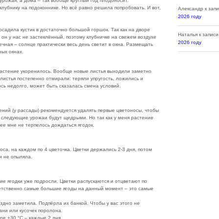
 урожая, а дома – так вообще круглый год плодоносит.
 клубнику на подоконнике. Но всё равно решила попробовать. И вот,
Александр
к зап
2026 году
садила кустик в достаточно большой горшок. Так как на дворе
Наталья
к запис
 он у нас не застеклённый, поэтому клубничке на свежем воздухе
2026 году
чная – солнце практически весь день светит в окна. Размещать
ных окнах.
 растение укоренилось. Вообще новые листья выходили заметно
листья постепенно отмирали: теряли упругость, ложились и
сь недолго, может быть сказалась смена условий.
ний (у рассады) рекомендуется удалять первые цветоносы, чтобы
 следующие урожаи будут щедрыми. Но так как у меня растение
ее мне не терпелось дождаться ягодок.
са, на каждом по 4 цветочка. Цветки держались 2-3 дня, потом
и не опыляла.
ие ягодки уже подросли. Цветки распускаются и отцветают по
ветственно самые большие ягоды на данный момент – это самые
здно заметила. Подпёрла их банкой. Чтобы у вас этого не
ани или кусочек поролона.
е +30 °C – каждые 2 дня.