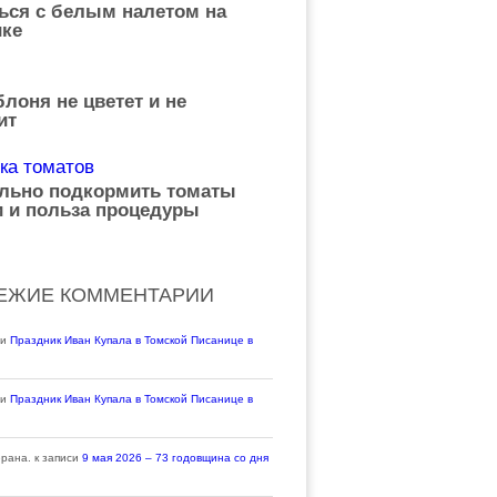
ься с белым налетом на
ке
лоня не цветет и не
ит
ильно подкормить томаты
 и польза процедуры
ЕЖИЕ КОММЕНТАРИИ
си
Праздник Иван Купала в Томской Писанице в
си
Праздник Иван Купала в Томской Писанице в
ерана.
к записи
9 мая 2026 – 73 годовщина со дня