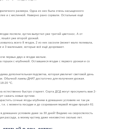
 приличного размера. Одна из них была очень насыщенного
етлее и с кислинкой. Наверно рано сорвали. Остальные ещё
ягодки поспели, кустик выпустил уже третий цветонос. А от
, пошёл уже второй урожай.
зовалось всего 8 ягодок, 2 из них засохли (может мало поливала,
е и 3 маленькие, которые всё ещё дозревают.
оче первых двух и ягодки мельче.
 горшок с клубникой. Оставшиеся ягодки с первого урожая и со
дима дополнительная подсветка, которая увеличит световой день
дки. Обычной лампы ДНАТ достаточно для получения урожая.
18-20 °C.
она естественно быстро стареет. Сорта ДСД могут прослужить вам 2-
дет сажать новые кустики.
ырастить сочные ягоды клубники в домашних условиях не так уж
, т.е. с момента посадки и до созревания первой ягодки прошёл 61
 в домашних условиях даже за 30 дней! Видимо на скороспелость
ая рассада, а моему кустику даже неизвестно сколько лет.