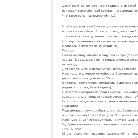
Даже если вы не дачник-огородник, а простой
полакомиться клубничкой собственного домашне
Что такое ремонтантная клубника?
Чтобы вырастить клубнику в домашних условиях,
отличается от обычной тем, что плодоносит не 1 
требования она предъявляет соответствующие – е
Обращайте внимание на «развитость» рассады – 
желательно крупную почку (сердечко).
Посадка
Сажая клубнику, имейте в виду, что ей придётся н
сорта). Пересаживать её из горшка в горшок не р
пересадку.
Для посадки можно использовать любые ёмкости, 
Например, в длинные контейнеры, балконные ящик
расстоянием между ними 20-25 см.
В горшках, контейнерах обязательно должны быть
(керамзит, галька, битый кирпич).
В качестве субстрата подойдёт магазинная униве
самостоятельно, смешав лесную землю, перегной и
По срокам посадки – ориентируйтесь на март-апр
Подкормка
Подкармливать нужно обязательно, особенно во 
приблизительно 1 раз в 2 недели. Это зависит от
Например, зимой подкармливать не нужно, можно 
Удобрения можно использовать минеральные ком
Личный опыт
Мне в начале июня подарили кустик клубники прям