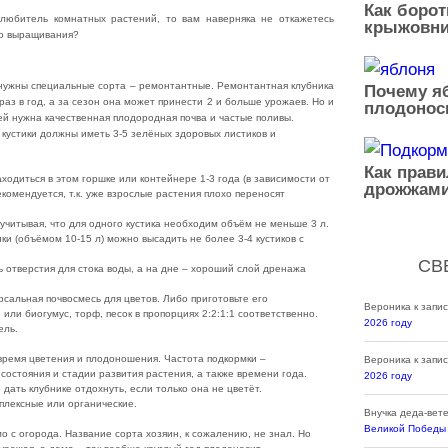
Как борот
 любитель комнатных растений, то вам наверняка не откажетесь
крыжовни
го выращивания?
 нужны специальные сорта – ремонтантные. Ремонтантная клубника
Почему яб
раз в год, а за сезон она может принести 2 и больше урожаев. Но и
плодонос
й нужна качественная плодородная почва и частые поливы.
кустики должны иметь 3-5 зелёных здоровых листиков и
Как прав
аходиться в этом горшке или контейнере 1-3 года (в зависимости от
дрожжами
екомендуется, т.к. уже взрослые растения плохо переносят
учитывая, что для одного кустика необходим объём не меньше 3 л.
и (объёмом 10-15 л) можно высадить не более 3-4 кустиков с
СВ
 отверстия для стока воды, а на дне – хороший слой дренажа
рсальная почвосмесь для цветов. Либо приготовьте его
Вероника
к запи
ли биогумус, торф, песок в пропорциях 2:2:1:1 соответственно.
2026 году
ель.
время цветения и плодоношения. Частота подкормки –
Вероника
к запи
 состояния и стадии развития растения, а также времени года.
2026 году
дать клубнике отдохнуть, если только она не цветёт.
плексные или органические.
Внучка деда-вет
Великой Победы
о с огорода. Название сорта хозяин, к сожалению, не знал. Но