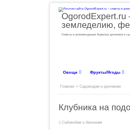
OgorodExpert.ru
земледелию, фе
Советы и рекомендации бывалых дачников и сад
Овощи
Фрукты/Ягоды
Главная
>
Садоводам и дачникам
Клубника на подо
Садоводам и дачникам