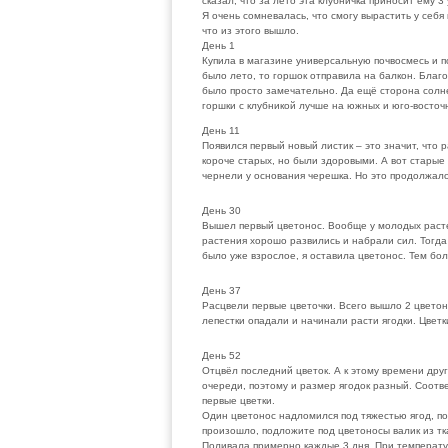
сказал, что за лето эта клубничка приносит ему 3
Я очень сомневалась, что смогу вырастить у себя
что из этого вышло.
День 1
Купила в магазине универсальную почвосмесь и по
было лето, то горшок отправила на балкон. Благо
было просто замечательно. Да ещё сторона солне
горшки с клубникой лучше на южных и юго-восточ
День 11
Появился первый новый листик – это значит, что
короче старых, но были здоровыми. А вот старые 
чернели у основания черешка. Но это продолжало
День 30
Вышел первый цветонос. Вообще у молодых расте
растения хорошо развились и набрали сил. Тогда
было уже взрослое, я оставила цветонос. Тем бол
День 37
Расцвели первые цветочки. Всего вышло 2 цветоно
лепестки опадали и начинали расти ягодки. Цветк
День 52
Отцвёл последний цветок. А к этому времени друг
очереди, поэтому и размер ягодок разный. Соот
первые цветки.
Один цветонос надломился под тяжестью ягод, по
произошло, подложите под цветоносы валик из тк
Поливала примерно каждые 3 дня. При температур