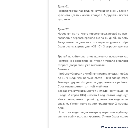
День 61
Первая проба! Как видите, клубнички очень даже
красного цвета и очень сладкая. А другая – посв
дозревают.
День 72
Несмотря на то, что с первого урожая ещё не все 
появления первого прошло около 40 дней. То есть
Тогда можно подвести итоги первого урожая: обра
были очень жаркие дни +33 °C), 3 выросли крупны
Третий по счёту цветонос получился почему-то кор
Примерно в середине сентября я убрала с балкона
второго дозревали уже в комнате.
Зимовка
Чтобы клубника и зимой приносила плоды, необхо
до 12 ч. Ведь чем больше света – тем слаще яго
Температуру необходимо поддерживать в районе 
Срок жизни ремонтантной клубники
Так как эта клубника цветёт и плодоносит чаще, 
3 года. А сорта НСД – всего 1 год, потом надо бу
Что ж, эксперимент прошёл удачно. Как видите, в
сложно. У меня ушло на это практически 2 месяца
день.
Но вот на видео один товарищ вырастил клубнику
влияет ещё и возраст кустиков. У него была молод