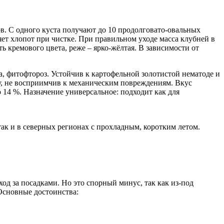
ов. С одного куста получают до 10 продолговато-овальных
яет хлопот при чистке. При правильном уходе масса клубней в
ть кремового цвета, реже – ярко-жёлтая. В зависимости от
 фитофтороз. Устойчив к картофельной золотистой нематоде и
у, не восприимчив к механическим повреждениям. Вкус
 14 %. Назначение универсальное: подходит как для
ак и в северных регионах с прохладным, коротким летом.
од за посадками. Но это спорный минус, так как из-под
 Основные достоинства: