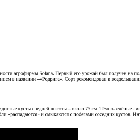
ьности агрофирмы Solana. Первый его урожай был получен на п
ением в названии –«Родрига». Сорт рекомендован к возделывани
идистые кусты средней высоты – около 75 см. Тёмно-зелёные ли
ли «распадаются» и смыкаются с побегами соседних кустов. Ин