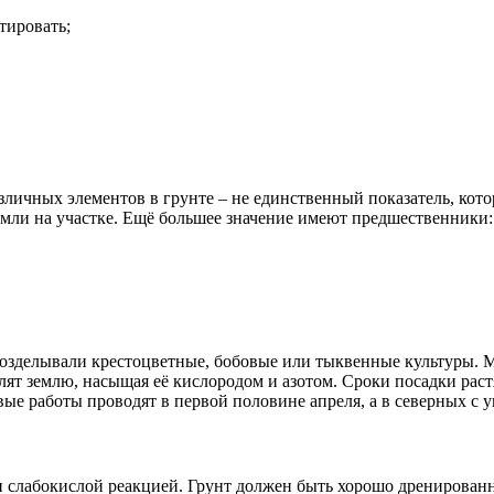
тировать;
зличных элементов в грунте – не единственный показатель, кото
емли на участке. Ещё большее значение имеют предшественники:
 возделывали крестоцветные, бобовые или тыквенные культуры. 
лят землю, насыщая её кислородом и азотом. Сроки посадки раст
вые работы проводят в первой половине апреля, а в северных с у
 слабокислой реакцией. Грунт должен быть хорошо дренированн