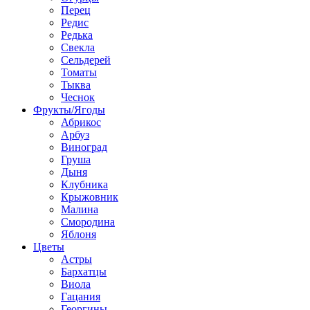
Перец
Редис
Редька
Свекла
Сельдерей
Томаты
Тыква
Чеснок
Фрукты/Ягоды
Абрикос
Арбуз
Виноград
Груша
Дыня
Клубника
Крыжовник
Малина
Смородина
Яблоня
Цветы
Астры
Бархатцы
Виола
Гацания
Георгины