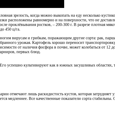
ловная зрелость, когда можно выкопать на еду несколько кустик
азки расположены равномерно и на поверхности, что не доставл
осле проклёвывания ростков, – 200-300 г. В разрезе плотная мяко
до 450 ц/га.
огим вирусам и грибкам, поражающим другие сорта: рак, парша,
убранного урожая. Картофель хорошо переносит транспортировк
симости от наличия фосфора в почве, может колебаться от 12 до
гарниров, первых блюд.
 Его успешно культивируют как в южных засушливых областях, т
рии отмечают лишь раскидистость кустов, которая затрудняет ух
ется медленнее. Все качественные показатели сорта стабильны.