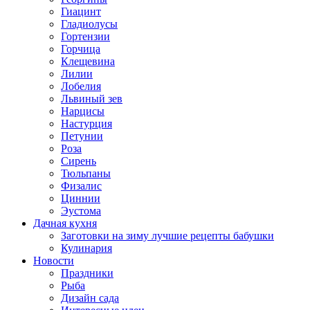
Гиацинт
Гладиолусы
Гортензии
Горчица
Клещевина
Лилии
Лобелия
Львиный зев
Нарцисы
Настурция
Петунии
Роза
Сирень
Тюльпаны
Физалис
Циннии
Эустома
Дачная кухня
Заготовки на зиму лучшие рецепты бабушки
Кулинария
Новости
Праздники
Рыба
Дизайн сада