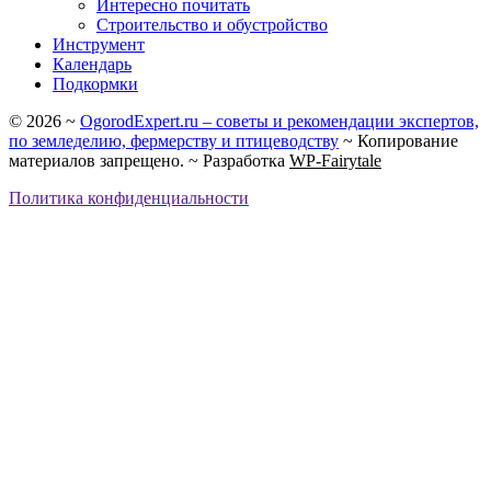
Интересно почитать
Строительство и обустройство
Инструмент
Календарь
Подкормки
©
2026
~
OgorodExpert.ru – cоветы и рекомендации экспертов,
по земледелию, фермерству и птицеводству
~ Копирование
материалов запрещено. ~ Разработка
WP-Fairytale
Политика конфиденциальности