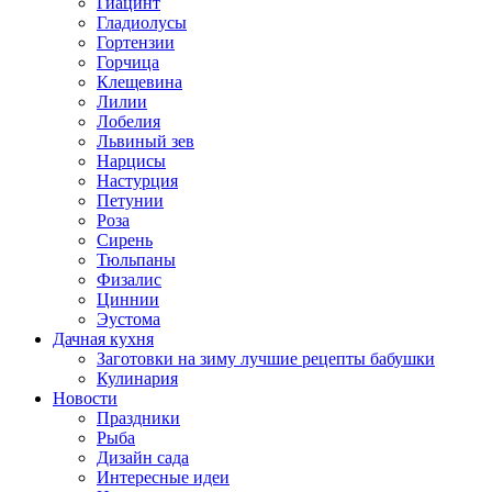
Гиацинт
Гладиолусы
Гортензии
Горчица
Клещевина
Лилии
Лобелия
Львиный зев
Нарцисы
Настурция
Петунии
Роза
Сирень
Тюльпаны
Физалис
Циннии
Эустома
Дачная кухня
Заготовки на зиму лучшие рецепты бабушки
Кулинария
Новости
Праздники
Рыба
Дизайн сада
Интересные идеи