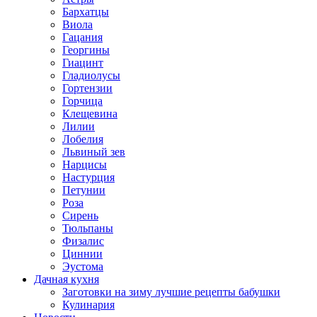
Бархатцы
Виола
Гацания
Георгины
Гиацинт
Гладиолусы
Гортензии
Горчица
Клещевина
Лилии
Лобелия
Львиный зев
Нарцисы
Настурция
Петунии
Роза
Сирень
Тюльпаны
Физалис
Циннии
Эустома
Дачная кухня
Заготовки на зиму лучшие рецепты бабушки
Кулинария