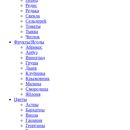
Перец
Редис
Редька
Свекла
Сельдерей
Томаты
Тыква
Чеснок
Фрукты/Ягоды
Абрикос
Арбуз
Виноград
Груша
Дыня
Клубника
Крыжовник
Малина
Смородина
Яблоня
Цветы
Астры
Бархатцы
Виола
Гацания
Георгины