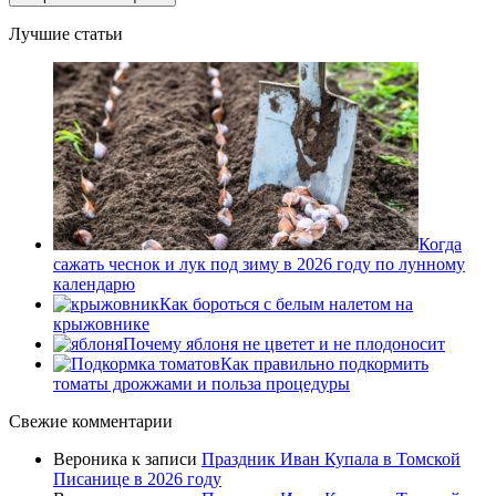
Лучшие статьи
Когда
сажать чеснок и лук под зиму в 2026 году по лунному
календарю
Как бороться с белым налетом на
крыжовнике
Почему яблоня не цветет и не плодоносит
Как правильно подкормить
томаты дрожжами и польза процедуры
Свежие комментарии
Вероника
к записи
Праздник Иван Купала в Томской
Писанице в 2026 году