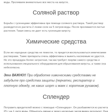
воды. Проливаем внимательно все места на капусте.
Соляной раствор
Борьба с гусеницами эффективна при помощи соляного раствора. Такой раствор
разводится из расчета 2 ложки соли на 5 литров воды. После проливаются листья
растения. Такая смесь не дает есть гусеницам капусту.
Химические средства
Если же народные средства не помогли, то придется воспользоваться химическими
растворами. Такие препараты очень эффективны и выжить насекомым не удастся.
Но это процедура более затратная, так как требует покупки самого средства и
использования специального оборудования для обрызгивания капусты, а также она
небезопасна.
Это ВАЖНО!!
При обработке химическими средствами не
забудьте про средства защиты (перчатки, респиратор и
плотную одежду, не каких шорт и маек с коротким рукавом).
Сплендер
Потравить вредителей можно с помощью «Сплендера». Он разбавляется из расчета
25 г на 1 литр воды. Обрызгать овощи и через несколько часов виден результат. Она