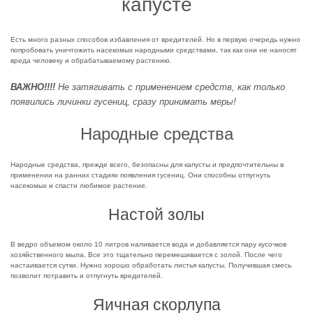
капусте
Есть много разных способов избавления от вредителей. Но в первую очередь нужно
попробовать уничтожить насекомых народными средствами, так как они не наносят
вреда человеку и обрабатываемому растению.
ВАЖНО!!!!
Не затягивать с применением средств, как только
появились личинки гусениц, сразу принимать меры!
Народные средства
Народные средства, прежде всего, безопасны для капусты и предпочтительны в
применении на ранних стадиях появления гусениц. Они способны отпугнуть
насекомых и спасти любимое растение.
Настой золы
В ведро объемом около 10 литров наливается вода и добавляется пару кусочков
хозяйственного мыла. Все это тщательно перемешивается с золой. После чего
настаивается сутки. Нужно хорошо обработать листья капусты. Получившая смесь
позволит потравить и отпугнуть вредителей.
Яичная скорлупа