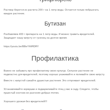
Раствор берется из расчета 200 г на 1 литр воды. Остается только побрызгать
каждое растение.
Бутизан
Разбавляем 400 г препарата на 1 литр воды. И можно травить вредителей.
Защищает нашу капусту от гусениц на долгое время.
https://youtu.be/BBeYfr9RDRY
Профилактика
Важно не забывать про профилактику своих культур. Сильное растение не
подвластно для вредителей, поэтому хорошо ухаживайте и поливайте свою капусту.
Вместе с капустой сажайте душистые растения. Это отпугивает вредителей.
Устанавливайте кормушки и подкармливайте птиц у вас в саду. Следите, чтобы
пушистый охотник не разгонял добрых птичек.
Хорошего урожая без вредителей!!!