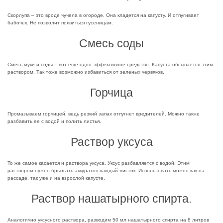
Скорлупа – это вроде чучела в огороде. Она кладется на капусту. И отпугивает
бабочек. Не позволит появиться гусеницам.
Смесь соды
Смесь муки и соды – вот еще одно эффективное средство. Капуста обсыпается этим
раствором. Так тоже возможно избавиться от зеленых червяков.
Горчица
Промазываем горчицей, ведь резкий запах отпугнет вредителей. Можно также
разбавить ее с водой и полить листья.
Раствор уксуса
То же самое касается и раствора уксуса. Уксус разбавляется с водой. Этим
раствором нужно брызгать аккуратно каждый листок. Использовать можно как на
рассаде, так уже и на взрослой капусте.
Раствор нашатырного спирта.
Аналогично уксусного раствора, разводим 50 мл нашатырного спирта на 8 литров