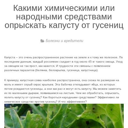
Какими химическими или
народными средствами
опрыскать капусту от гусениц
Болезни и вредители
Капуста – это очень распространенное растение на земле и к тому же полезное. По
последним данным, каждый россиянин съедает в год около 45 кг такого овоща. Уход
за овощем не так прост, как кажется. И трудности эти связаны с появлением
различных паразитов (белянка, белокрылка, гусеница, капустница).
К примеру, капустная совка наиболее распространена, она схожа по размерам на
моль и имеет серый окрас крыльев. Эта бабочка откладывает яйца, из которых
потом рождаются гусеницы, а они как раз и могут есть капусту. Мы можем заметить
их по маленьким дыркам, появившимся на листьях. Чем же обработать, опрыскать,
полить капусту от гусениц? Как бороться народными средствами? Эффективно ли
химическое средство против гусениц? И что эффективнее?