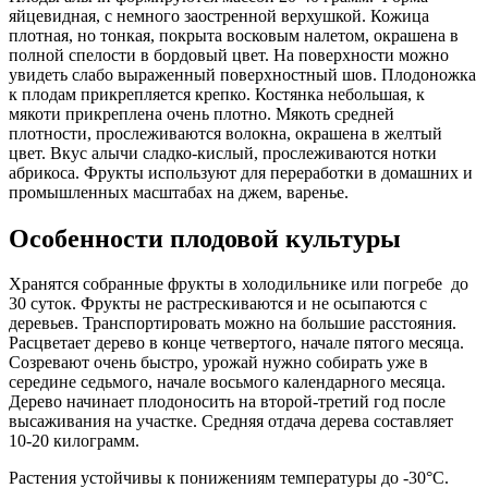
яйцевидная, с немного заостренной верхушкой. Кожица
плотная, но тонкая, покрыта восковым налетом, окрашена в
полной спелости в бордовый цвет. На поверхности можно
увидеть слабо выраженный поверхностный шов. Плодоножка
к плодам прикрепляется крепко. Костянка небольшая, к
мякоти прикреплена очень плотно. Мякоть средней
плотности, прослеживаются волокна, окрашена в желтый
цвет. Вкус алычи сладко-кислый, прослеживаются нотки
абрикоса. Фрукты используют для переработки в домашних и
промышленных масштабах на джем, варенье.
Особенности плодовой культуры
Хранятся собранные фрукты в холодильнике или погребе до
30 суток. Фрукты не растрескиваются и не осыпаются с
деревьев. Транспортировать можно на большие расстояния.
Расцветает дерево в конце четвертого, начале пятого месяца.
Созревают очень быстро, урожай нужно собирать уже в
середине седьмого, начале восьмого календарного месяца.
Дерево начинает плодоносить на второй-третий год после
высаживания на участке. Средняя отдача дерева составляет
10-20 килограмм.
Растения устойчивы к понижениям температуры до -30°С.