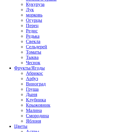
Кукуруза
Лук
морковь
Огурцы
Перец
Редис
Редька
Свекла
Сельдерей
Томаты
Тыква
Чеснок
Фрукты/Ягоды
Абрикос
Арбуз
Виноград
Груша
Дыня
Клубника
Крыжовник
Малина
Смородина
Яблоня
Цветы
Астры