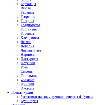
Бархатцы
Виола
Гацания
Георгины
Гиацинт
Гладиолусы
Гортензии
Горчица
Клещевина
Лилии
Лобелия
Львиный зев
Нарцисы
Настурция
Петунии
Роза
Сирень
Тюльпаны
Физалис
Циннии
Эустома
Дачная кухня
Заготовки на зиму лучшие рецепты бабушки
Кулинария