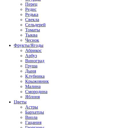
Перец
Редис
Редька
Свекла
Сельдерей
Томаты
Тыква
Чеснок
Фрукты/Ягоды
Абрикос
Арбуз
Виноград
Груша
Дыня
Клубника
Крыжовник
Малина
Смородина
Яблоня
Цветы
Астры
Бархатцы
Виола
Гацания
Георгины