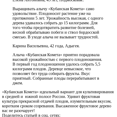
Выращивать алычу «Кубанская Комета» само
удовольствие. Плодоносит растение уже на
протяжении 5 лет. Урожайность высокая, с одного
дерева удавалось собрать до 15 килограмм. Для
того чтобы предотвратить развитие болезней,
весной обрабатываю побеги и ствол бордосской
смесью. В уходе алыча не вызывает трудностей.
Карина Васильевна, 42 года, Адыгея.
Алыча «Кубанская Комета» приятно порадовала
высокой урожайностью с первого плодоношения.
В первый год плодоношения удалось собрать 5,5
килограмм плодов. Деревце невысокое, что
позволяет без труда собирать фрукты. Вкус
приятный. Собранные плоды перерабатывают в
джем.
«Кубанская Комета» идеальный вариант для культивирования
в средней и южной полосе России. Удивит фруктовая
культура прекрасной отдачей плодов, изумительным вкусом,
коротким сроком созревания. Высаженное фруктовое дерево
вас не разочарует!
Поделитесь статьей в соц. сетях: