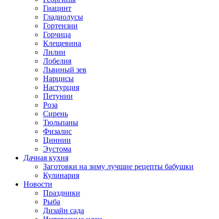
Гиацинт
Гладиолусы
Гортензии
Горчица
Клещевина
Лилии
Лобелия
Львиный зев
Нарцисы
Настурция
Петунии
Роза
Сирень
Тюльпаны
Физалис
Циннии
Эустома
Дачная кухня
Заготовки на зиму лучшие рецепты бабушки
Кулинария
Новости
Праздники
Рыба
Дизайн сада