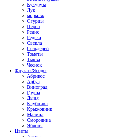
Кукуруза
Лук
морковь
Огурцы
Перец
Редис
Редька
Свекла
Сельдерей
Томаты
Тыква
Чеснок
Фрукты/Ягоды
Абрикос
Арбуз
Виноград
Груша
Дыня
Клубника
Крыжовник
Малина
Смородина
Яблоня
Цветы
Астры