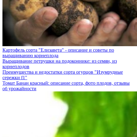
Картофель сорта "Елизавета" - описание и советы по
выращиванию корнеплода
Выращивание петрушки на подоконнике: из семян, из
корнеплодов
Преимущества и недостатки сорта огурцов "Изумрудные
сережки f1"
Томат Банан красный: описание сорта, фото плодов, отзывы
об урожайности