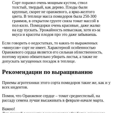
Сорт поразил очень мощным кустом, ствол
толстый, твердый, как дерево. Плоды были
крупные, скорее не оранжевого, а ярко-желтого
цвета. В теплице масса помидоров была 250-300
граммов, в открытом грунте сняла томат массой в
пол-кило. Помидорки очень красивые, даже жалко
на еду пускать. Урожайность невысокая, хотя из-за
вкуса и красоты плодов про это даже забываешь.
Если говорить о недостатках, то каких-то выраженных
«минусов» сорт не имеет. Характерной особенностью
Оранжевого сердца является его сильная облиственность,
поэтому нужно обязательно убирать листья, а также не
допускать загущенных посадок в теплице.
Рекомендации по выращиванию
Приемы агротехники этого сорта помидоров такие же, как и у
всех индентов.
Помня, что Оранжевое сердце – томат среднеспелый, на
рассаду семена лучше высаживать в феврале-начале марта.
Важно!