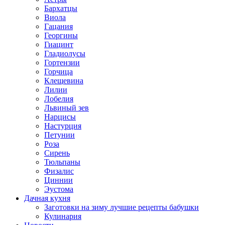
Бархатцы
Виола
Гацания
Георгины
Гиацинт
Гладиолусы
Гортензии
Горчица
Клещевина
Лилии
Лобелия
Львиный зев
Нарцисы
Настурция
Петунии
Роза
Сирень
Тюльпаны
Физалис
Циннии
Эустома
Дачная кухня
Заготовки на зиму лучшие рецепты бабушки
Кулинария