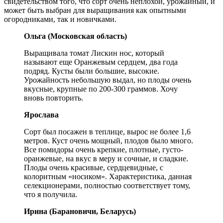
свидетельством того, что сорт очень неплохой, урожайный, и
может быть выбран для выращивания как опытными
огородниками, так и новичками.
Ольга (Московская область)
Выращивала томат Лискин нос, который
называют еще Оранжевым сердцем, два года
подряд. Кусты были большие, высокие.
Урожайность небольшую выдал, но плоды очень
вкусные, крупные по 200-300 граммов. Хочу
вновь повторить.
Ярослава
Сорт был посажен в теплице, вырос не более 1,6
метров. Куст очень мощный, плодов было много.
Все помидоры очень крепкие, плотные, густо-
оранжевые, на вкус в меру и сочные, и сладкие.
Плоды очень красивые, сердцевидные, с
колоритным «носиком». Характеристика, данная
селекционерами, полностью соответствует тому,
что я получила.
Ирина (Барановичи, Беларусь)