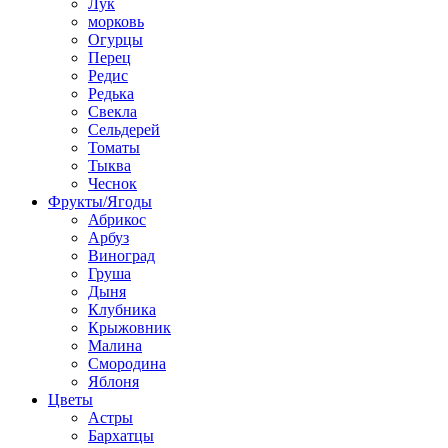
Лук
морковь
Огурцы
Перец
Редис
Редька
Свекла
Сельдерей
Томаты
Тыква
Чеснок
Фрукты/Ягоды
Абрикос
Арбуз
Виноград
Груша
Дыня
Клубника
Крыжовник
Малина
Смородина
Яблоня
Цветы
Астры
Бархатцы