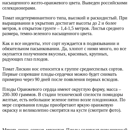
насыщенного желто-оранжевого цвета. Выведен российскими
селекционерами.
Томат индетерминантного типа, высокий и раскидистый. При
выращивании в укрытиях достигает высоты до 2 и более
метров, в открытом грунте – 1,4-1,5 метров. Листья среднего
размера, темно-зеленого насыщенного цвета.
Как и все инденты, этот сорт нуждается в подвязывании и
обязательном пасынковании. Да, хлопот с ними много, но все
окупается получением вкусных, красивых, крупных,
радующих глаз плодов.
Томат Лискин нос относится к группе среднеспелых сортов.
Первые созревшие плоды-сердечки можно будет снимать
примерно через 90 дней после появления первых всходов.
Плоды Оранжевого сердца имеют округлую форму, масса –
200-300 граммов. В стадии технической спелости помидоры
желтые, есть небольшое зеленое пятно возле плодоножки. По
мере созревания плоды приобретают яркую оранжевую
окраску и великолепно смотрятся на кусте (смотрите фото).
Мякоть очень сочная, мясистая. Плоды содержат повышенный