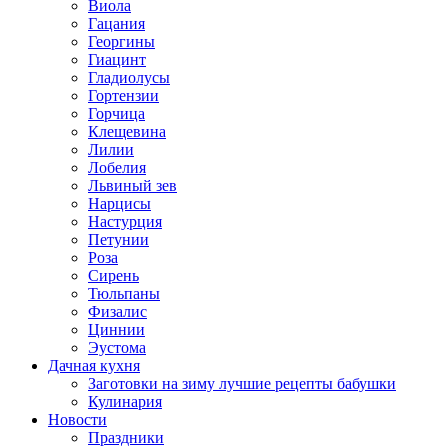
Виола
Гацания
Георгины
Гиацинт
Гладиолусы
Гортензии
Горчица
Клещевина
Лилии
Лобелия
Львиный зев
Нарцисы
Настурция
Петунии
Роза
Сирень
Тюльпаны
Физалис
Циннии
Эустома
Дачная кухня
Заготовки на зиму лучшие рецепты бабушки
Кулинария
Новости
Праздники