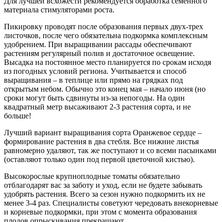
Для лучшей всхожести рекомендуется обработка семенного
материала стимуляторами роста.
Пикировку проводят после образования первых двух-трех
листочков, после чего обязательна подкормка
комплексным
удобрением. При выращивании рассады обеспечивают
растениям регулярный полив и достаточное освещение.
Высадка на постоянное место планируется по срокам исходя
из погодных условий региона. Учитывается и способ
выращивания – в теплице или прямо на грядках под
открытым небом. Обычно это конец мая – начало июня (но
сроки могут быть сдвинуты из-за непогоды. На один
квадратный метр высаживают 2-3 растения сорта, и не
больше!
Лучший вариант выращивания сорта Оранжевое сердце –
формирование растения в два стебля. Все нижние листья
равномерно удаляют, так же поступают и со всеми пасынками
(оставляют только один под первой цветочной кистью).
Высокорослые крупноплодные томаты обязательно
отблагодарят вас за заботу и уход, если не будете забывать
удобрять растения. Всего за сезон нужно подкормить их не
менее 3-4 раз. Специалисты советуют чередовать внекорневые
и корневые подкормки, при этом с момента образования
плодов опрыскивания прекращают.