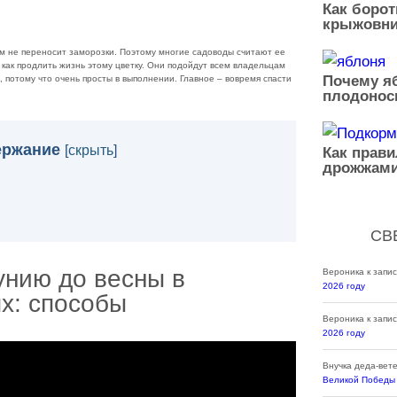
Как борот
крыжовни
ем не переносит заморозки. Поэтому многие садоводы считают ее
 как продлить жизнь этому цветку. Они подойдут всем владельцам
Почему яб
 потому что очень просты в выполнении. Главное – вовремя спасти
плодонос
ержание
[
скрыть
]
Как прав
дрожжами
СВ
унию до весны в
Вероника
к запи
2026 году
х: способы
Вероника
к запи
2026 году
Внучка деда-вет
Великой Победы