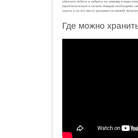
обрезать побеги и забрать на зимовку в подгото
(приблизительно в начале января) необходимо см
грунта и на его место досыпается свежий питател
Где можно хранит