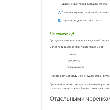
увлажненный перед высадкой стебля.
Емкость накрывается чем-нибудь, что п
Черенки ежедневно проветриваются.
На заметку!
При правильном выполнении всех условий через 
В этот период необходим тщательный уход:
поливка;
подкормка;
прищипывание.
Пересаживать рассаду можно будет, когда на улиц
При желании можно высадить и маточное растени
так как на второй год куст больше других подверж
Отдельными черенка