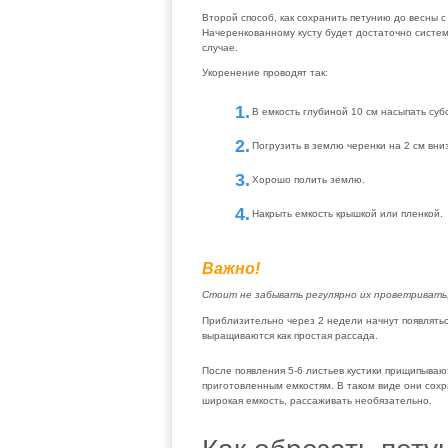
Второй способ, как сохранить петунию до весны 
Начеренкованному кусту будет достаточно система
случае.
Укоренение проводят так:
В емкость глубиной 10 см насыпать суб
Погрузить в землю черенки на 2 см вниз
Хорошо полить землю.
Накрыть емкость крышкой или пленкой.
Важно!
Стоит не забывать регулярно их проветривать
Приблизительно через 2 недели начнут появлятьс
выращиваются как простая рассада.
После появления 5-6 листьев кустики прищипываю
приготовленным емкостям. В таком виде они сохр
широкая емкость, рассаживать необязательно.