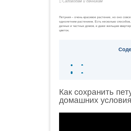
Садоводам и дачникам
Петуния – очень красивое растение, но оно совс
однолетним растением. Есть несколько способов,
дачных и частных домов, и даже жильцам квартир,
цветок.
Сод
Как сохранить пет
домашних условия