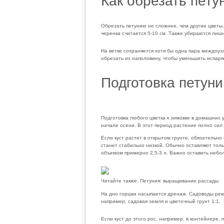
Как обрезать пету
Обрезать петунию не сложнее, чем другие цветы
черенка считается 5-10 см. Также убираются лиш
На ветке сохраняется хотя бы одна пара междоуз
обрезать их наполовину, чтобы уменьшить испаря
Подготовка петуни
Подготовка любого цветка к зимовке в домашних у
начале осени. В этот период растение полно сил
Если куст растет в открытом грунте, обязательно 
станет стабильно низкой. Обычно оставляют толь
объемом примерно 2,5-3 л. Важно оставить небо
Читайте также:
Петуния: выращивание рассады
На дно горшка насыпается дренаж. Садоводы рек
например, садовая земля и цветочный грунт 1:1.
Если куст до этого рос, например, в контейнере,