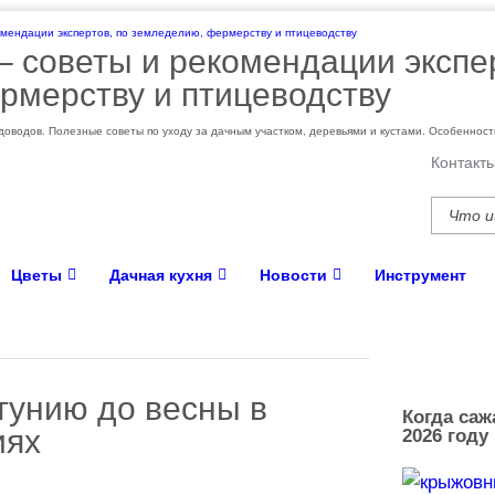
 – cоветы и рекомендации экспе
рмерству и птицеводству
оводов. Полезные советы по уходу за дачным участком, деревьями и кустами. Особеннос
Контакт
Цветы
Дачная кухня
Новости
Инструмент
тунию до весны в
Когда саж
иях
2026 году