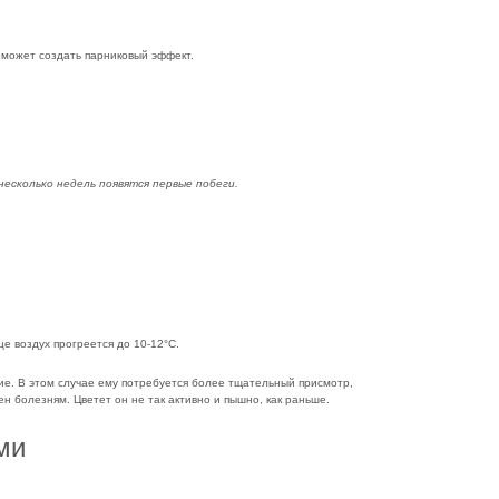
оможет создать парниковый эффект.
несколько недель появятся первые побеги.
е воздух прогреется до 10-12°С.
е. В этом случае ему потребуется более тщательный присмотр,
ен болезням. Цветет он не так активно и пышно, как раньше.
ми