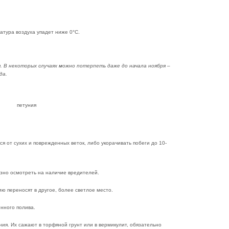
атура воздуха упадет ниже 0°С.
 В некоторых случаях можно потерпеть даже до начала ноября –
да.
 от сухих и поврежденных веток, либо укорачивать побеги до 10-
зно осмотреть на наличие вредителей.
ю переносят в другое, более светлое место.
енного полива.
ия. Их сажают в торфяной грунт или в вермикулит, обязательно