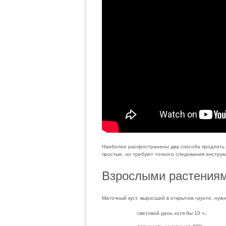
Наиболее распространены два способа продлить 
простые, но требуют точного следования инструк
Взрослыми растения
Маточный куст, выросший в открытом грунте, нуж
световой день хотя бы 10 ч.;