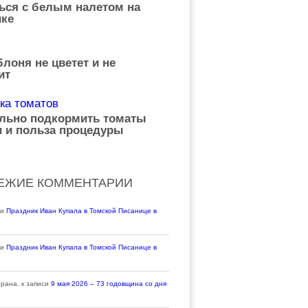
ься с белым налетом на
ке
лоня не цветет и не
ит
ильно подкормить томаты
 и польза процедуры
ЕЖИЕ КОММЕНТАРИИ
си
Праздник Иван Купала в Томской Писанице в
си
Праздник Иван Купала в Томской Писанице в
ерана.
к записи
9 мая 2026 – 73 годовщина со дня