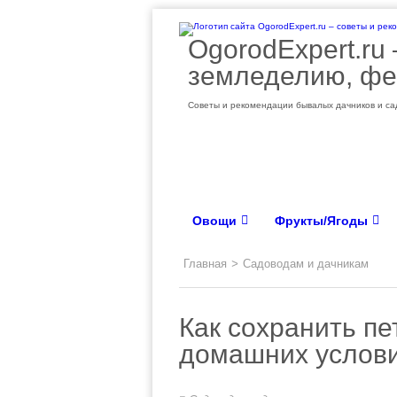
OgorodExpert.ru
земледелию, фе
Советы и рекомендации бывалых дачников и сад
Овощи
Фрукты/Ягоды
Главная
>
Садоводам и дачникам
Как сохранить пе
домашних услов