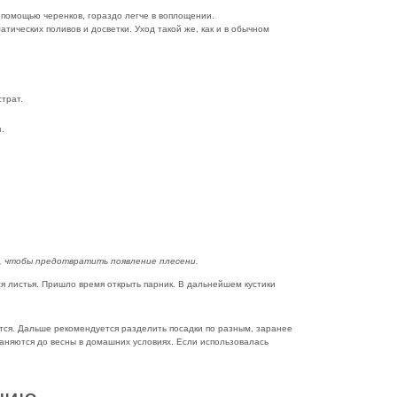
с помощью черенков, гораздо легче в воплощении.
тических поливов и досветки. Уход такой же, как и в обычном
страт.
.
, чтобы предотвратить появление плесени.
я листья. Пришло время открыть парник. В дальнейшем кустики
тся. Дальше рекомендуется разделить посадки по разным, заранее
аняются до весны в домашних условиях. Если использовалась