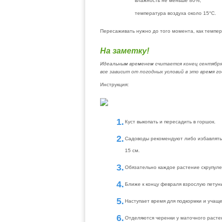
влажность не меньше 80%;
температура воздуха около 15°С.
Пересаживать нужно до того момента, как темпер
На заметку!
Идеальным временем считается конец сентября.
все зависит от погодных условий в это время го
Инструкция:
Куст выкопать и пересадить в горшок.
Садоводы рекомендуют либо избавляться
15 см.
Обязательно каждое растение скрупуле
Ближе к концу февраля взрослую петуни
Наступает время для подкормки и учащ
Отделяются черенки у маточного растен