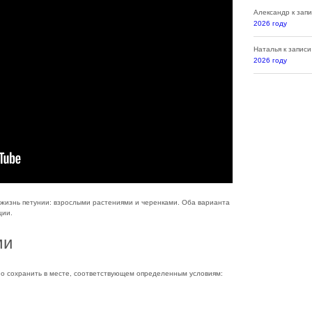
Александр
к зап
2026 году
Наталья
к запис
2026 году
жизнь петунии: взрослыми растениями и черенками. Оба варианта
ции.
ми
но сохранить в месте, соответствующем определенным условиям: