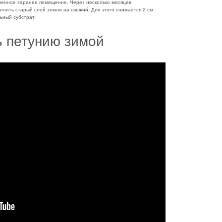
вленное заранее помещение. Через несколько месяцев
енить старый слой земли на свежий. Для этого снимается 2 см
ьный субстрат.
ь петунию зимой