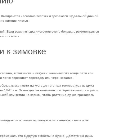
нию
. Выбираются несколько веточек и срезаются. Идеальной длиной
ние нижние листья.
лий. Если верхняя пара листочков очень большая, рекомендуется
емость влаги.
и к зимовке
словиях, в том числе и петунии, начинается в конце лета или
 и легко переживет пересадку или черенкование.
обрезать все плети на кусте до того, как температура воздуха
ко 10-15 см. Затем цветок выкапывают и пересаживают в горшок
льшой ком земли на корнях, чтобы растение лучше прижилось.
омендуют использовать рыхлую и питательную смесь почв,
 перемещать его в другую емкость не нужно. Достаточно лишь