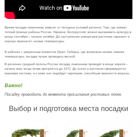
Время посадки лимонника зависит от погодных условий региона. Там, где климат
теплый (южные районы России, Украина, Белоруссия), можно высаживать культуру в
конце сентября – начале октября. До наступления заморозков растение окрепнет и
хорошо перенесет низкие температуры.
В районах с умеренным климатом (Урал, Сибирь), где возможны низкие зимние
температуры, посадку лучше проводить весной.
В регионах средней полосы России посадку лимонника проводят в конце апреля –
начале мая, когда почва прогреется до 10°С. До осени у растения сформируется
корневая система, и к зиме оно подойдет окрепшим, способным перенести морозы.
Важно!
Посадку проводить до момента просыпания ростовых почек.
Выбор и подготовка места посадки