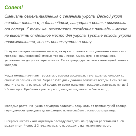
Совет!
Смешать семена лимонника с семенами укропа. Весной укроп
всходит раньше и, в дальнейшем, защищает ростки лимонника
от солнца. К тому же, экономится посадочная площадь – можно
не выделять отдельное место для укропа. Густые всходы укропа
прореживаются, зелень используется в пищу.
В случае посадки семенами весной, их нужно хранить в холодильнике в емкости с
продезинфицированной смесью торфа и песка. Смесь нужно периодически
увлажнять, не допуская пересыхания. Такая процедура является имитацией зимних
холодов.
Когда кожица начинает трескаться, семена высаживают в отдельные емкости со
смесью перегноя и песка. Через 12-15 дней должны появиться всходы. Если же не
хранить семена во влажной среде, то сроки появления всходов растягиваются до 2-
2,5 месяцев. Прибавка в росте у всходов идет медленно – 5-7см в год.
Молодые растения нужно регулярно поливать, защищать от прямых лучей солнца,
периодически проводить дезинфекцию почвы слабым раствором марганца.
В первых числах июня окрепшую рассаду высадить на гряду на расстоянии 10см
между ними. Через 2-3 года их можно пересадить на постоянное место.