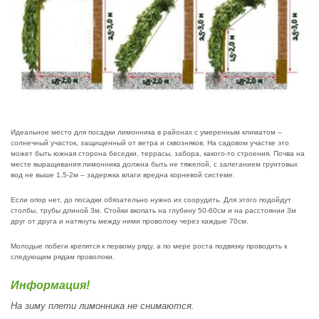
Идеальное место для посадки лимонника в районах с умеренным климатом –
солнечный участок, защищенный от ветра и сквозняков. На садовом участке это
может быть южная сторона беседки, террасы, забора, какого-то строения. Почва на
месте выращивания лимонника должна быть не тяжелой, с залеганием грунтовых
вод не выше 1,5-2м – задержка влаги вредна корневой системе.
Если опор нет, до посадки обязательно нужно их соорудить. Для этого подойдут
столбы, трубы длиной 3м. Стойки вкопать на глубину 50-60см и на расстоянии 3м
друг от друга и натянуть между ними проволоку через каждые 70см.
Молодые побеги крепятся к первому ряду, а по мере роста подвязку проводить к
следующим рядам проволоки.
Информация!
На зиму плети лимонника не снимаются.