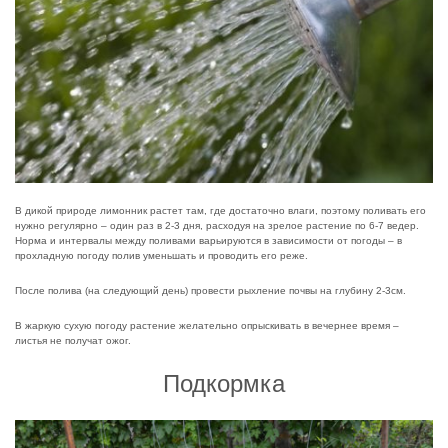
В дикой природе лимонник растет там, где достаточно влаги, поэтому поливать его
нужно регулярно – один раз в 2-3 дня, расходуя на зрелое растение по 6-7 ведер.
Норма и интервалы между поливами варьируются в зависимости от погоды – в
прохладную погоду полив уменьшать и проводить его реже.
После полива (на следующий день) провести рыхление почвы на глубину 2-3см.
В жаркую сухую погоду растение желательно опрыскивать в вечернее время –
листья не получат ожог.
Подкормка