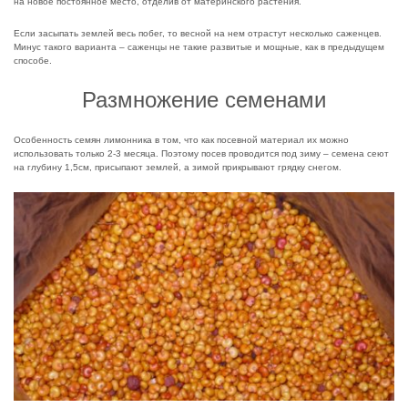
на новое постоянное место, отделив от материнского растения.
Если засыпать землей весь побег, то весной на нем отрастут несколько саженцев.
Минус такого варианта – саженцы не такие развитые и мощные, как в предыдущем
способе.
Размножение семенами
Особенность семян лимонника в том, что как посевной материал их можно
использовать только 2-3 месяца. Поэтому посев проводится под зиму – семена сеют
на глубину 1,5см, присыпают землей, а зимой прикрывают грядку снегом.