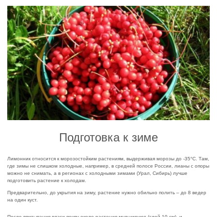
Подготовка к зиме
Лимонник относится к морозостойким растениям, выдерживая морозы до -35°С. Там,
где зимы не слишком холодные, например, в средней полосе России, лианы с опоры
можно не снимать, а в регионах с холодными зимами (Урал, Сибирь) лучше
подготовить растение к холодам.
Предварительно, до укрытия на зиму, растение нужно обильно полить – до 8 ведер
на один куст.
После впитывания влаги почву около растения мульчируют (слой 10 см), и