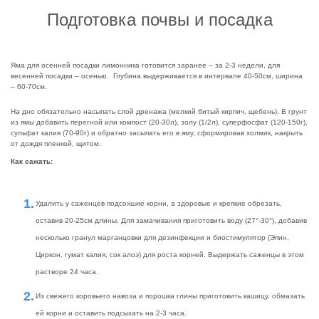
Подготовка почвы и посадка
Яма для осенней посадки лимонника готовится заранее – за 2-3 недели, для
весенней посадки – осенью. Глубина выдерживается в интервале 40-50см, ширина
– 60-70см.
На дно обязательно насыпать слой дренажа (мелкий битый кирпич, щебень). В грунт
из ямы добавить перегной или компост (20-30л), золу (1/2л), суперфосфат (120-150г),
сульфат калия (70-90г) и обратно засыпать его в яму, сформировав холмик, накрыть
от дождя пленкой, щитом.
Как сажать:
Удалить у саженцев подсохшие корни, а здоровые и крепкие обрезать,
оставив 20-25см длины. Для замачивания приготовить воду (27°-30°), добавив
несколько гранул марганцовки для дезинфекции и биостимулятор (Эпин,
Циркон, гумат калия, сок алоэ) для роста корней. Выдержать саженцы в этом
растворе 24 часа.
Из свежего коровьего навоза и порошка глины приготовить кашицу, обмазать
ей корни и оставить подсыхать на 2-3 часа.