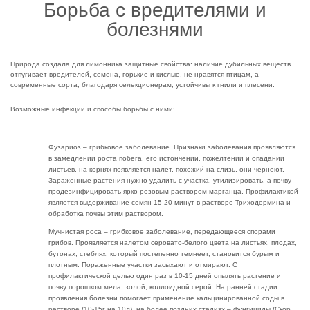
Борьба с вредителями и
болезнями
Природа создала для лимонника защитные свойства: наличие дубильных веществ
отпугивает вредителей, семена, горькие и кислые, не нравятся птицам, а
современные сорта, благодаря селекционерам, устойчивы к гнили и плесени.
Возможные инфекции и способы борьбы с ними:
Фузариоз – грибковое заболевание. Признаки заболевания проявляются
в замедлении роста побега, его истончении, пожелтении и опадании
листьев, на корнях появляется налет, похожий на слизь, они чернеют.
Зараженные растения нужно удалить с участка, утилизировать, а почву
продезинфицировать ярко-розовым раствором марганца. Профилактикой
является выдерживание семян 15-20 минут в растворе Триходермина и
обработка почвы этим раствором.
Мучнистая роса – грибковое заболевание, передающееся спорами
грибов. Проявляется налетом серовато-белого цвета на листьях, плодах,
бутонах, стеблях, который постепенно темнеет, становится бурым и
плотным. Пораженные участки засыхают и отмирают. С
профилактической целью один раз в 10-15 дней опылять растение и
почву порошком мела, золой, коллоидной серой. На ранней стадии
проявления болезни помогает применение кальцинированной соды в
растворе (10-15г на 10л), на более поздних стадиях – фунгициды (Скор,