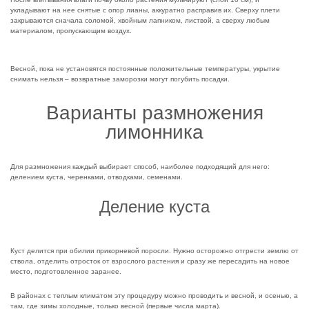
укладывают на нее снятые с опор лианы, аккуратно расправив их. Сверху плети
закрываются сначала соломой, хвойным лапником, листвой, а сверху любым
материалом, пропускающим воздух.
Весной, пока не установятся постоянные положительные температуры, укрытие
снимать нельзя – возвратные заморозки могут погубить посадки.
Варианты размножения
лимонника
Для размножения каждый выбирает способ, наиболее подходящий для него:
делением куста, черенками, отводками, семенами.
Деление куста
Куст делится при обилии прикорневой поросли. Нужно осторожно отгрести землю от
ствола, отделить отросток от взрослого растения и сразу же пересадить на новое
место, подготовленное заранее.
В районах с теплым климатом эту процедуру можно проводить и весной, и осенью, а
там, где зимы холодные, только весной (первые числа марта).