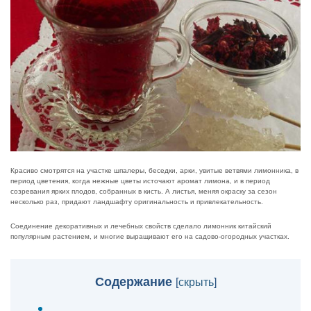
Красиво смотрятся на участке шпалеры, беседки, арки, увитые ветвями лимонника, в
период цветения, когда нежные цветы источают аромат лимона, и в период
созревания ярких плодов, собранных в кисть. А листья, меняя окраску за сезон
несколько раз, придают ландшафту оригинальность и привлекательность.
Соединение декоративных и лечебных свойств сделало лимонник китайский
популярным растением, и многие выращивают его на садово-огородных участках.
Содержание
[
скрыть
]