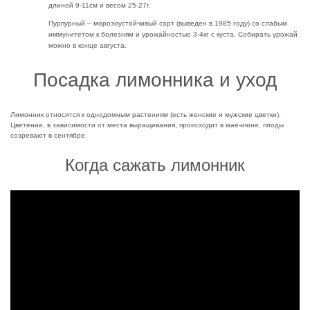
длиной 9-11см и весом 25-27г.
Пурпурный – морозоустойчивый сорт (выведен в 1985 году) со слабым
иммунитетом к болезням и урожайностью 3-4кг с куста. Собирать урожай
можно в конце августа.
Посадка лимонника и уход
Лимонник относится к однодомным растениям (есть женские и мужские цветки).
Цветение, в зависимости от места выращивания, происходит в мае-июне, плоды
созревают в сентябре.
Когда сажать лимонник