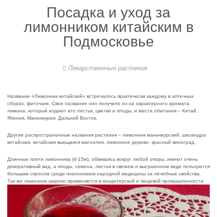
Посадка и уход за
лимонником китайским в
Подмосковье
Лекарственные растения
Название «Лимонник китайский» встречалось практически каждому в аптечных
сборах, фиточаях. Свое название оно получило из-за характерного аромата
лимона, который издают его листья, цветки и плоды, и места обитания – Китай,
Япония, Маньчжурия, Дальний Восток.
Другие распространенные названия растения – лимонник маньчжурский, шизандра
китайская, китайская вьющаяся магнолия, лимонное дерево, красный виноград.
Длинные плети лимонника (4-15м), обвиваясь вокруг любой опоры, имеют очень
декоративный вид, а плоды, семена, листья в свежем и высушенном виде пользуются
большим спросом среди поклонников народной медицины за лечебные свойства.
Так же лимонник широко применяется в кондитерской и пищевой промышленности.