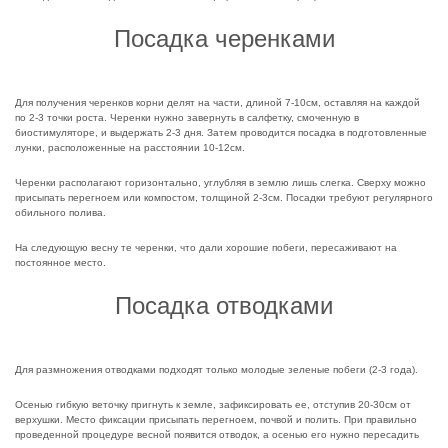
Посадка черенками
Для получения черенков корни делят на части, длиной 7-10см, оставляя на каждой
по 2-3 точки роста. Черенки нужно завернуть в салфетку, смоченную в
биостимуляторе, и выдержать 2-3 дня. Затем проводится посадка в подготовленные
лунки, расположенные на расстоянии 10-12см.
Черенки располагают горизонтально, углубляя в землю лишь слегка. Сверху можно
присыпать перегноем или компостом, толщиной 2-3см. Посадки требуют регулярного
обильного полива.
На следующую весну те черенки, что дали хорошие побеги, пересаживают на
постоянное место.
Посадка отводками
Для размножения отводками подходят только молодые зеленые побеги (2-3 года).
Осенью гибкую веточку пригнуть к земле, зафиксировать ее, отступив 20-30см от
верхушки. Место фиксации присыпать перегноем, почвой и полить. При правильно
проведенной процедуре весной появится отводок, а осенью его нужно пересадить