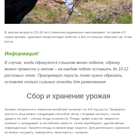
В зрелом возрасте (15-18 лет) лимонник радикально омолаживают, оставляя 4-5
самых крепких, здоровых плодоносящих побегов, а все остальные обрезают до точки
роста.
Информация!
В случае, когда образуется слишком много побегов, обрезку
можно провести и летом – на каждом побеге оставить до 10-12
ростовых почек. Прикорневую поросль тоже нужно обрезать,
оставляя только сильные отводки для размножения.
Сбор и хранение урожая
Активно плодоносить лимонник китайский начинает на 4-6 год роста. Проверить
зрелость ягод можно следующим способом: ветку с ягодами натянуть, слегка
ударить по ней – спелые ягоды осыплются. Плоды, прямо в кистях, аккуратно
снимают и укладывают в неглубокие емкости, затем перебирают, удаляя мятые,
поврежденные. Хранятся ягоды в свежем виде недолго. Для длительного хранения
их можно засушить, заморозить, перетереть с сахаром.