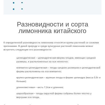
Разновидности и сорта
лимонника китайского
К определенной разновидности лимонника относятся группы растений со схожими
признаками. В дикой природе и среди культурных растений лимонника можно
встретить следующие его разновидности:
цилиндрическая – цилиндрическая форма плодов, имеющих средние
размеры, и расположенных на оси неплотно;
компактно-цилиндрическая – плоды средних размеров и цилиндрической
формы расположены на оси компактно;
крупно-цилиндрическая – крупные плоды в форме цилиндра (масса 0,6г и
больше);
длиннокистевая – кисть 7,0см и длиннее;
шарообразная – плоды округлой формы собраны более плотно у
верхушки оси плода.