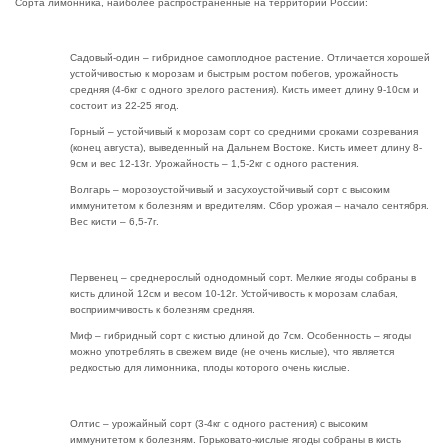
Сорта лимонника, наиболее распространенные на территории России:
Садовый-один – гибридное самоплодное растение. Отличается хорошей
устойчивостью к морозам и быстрым ростом побегов, урожайность
средняя (4-6кг с одного зрелого растения). Кисть имеет длину 9-10см и
состоит из 22-25 ягод.
Горный – устойчивый к морозам сорт со средними сроками созревания
(конец августа), выведенный на Дальнем Востоке. Кисть имеет длину 8-
9см и вес 12-13г. Урожайность – 1,5-2кг с одного растения.
Волгарь – морозоустойчивый и засухоустойчивый сорт с высоким
иммунитетом к болезням и вредителям. Сбор урожая – начало сентября.
Вес кисти – 6,5-7г.
Первенец – среднерослый однодомный сорт. Мелкие ягоды собраны в
кисть длиной 12см и весом 10-12г. Устойчивость к морозам слабая,
восприимчивость к болезням средняя.
Миф – гибридный сорт с кистью длиной до 7см. Особенность – ягоды
можно употреблять в свежем виде (не очень кислые), что является
редкостью для лимонника, плоды которого очень кислые.
Олтис – урожайный сорт (3-4кг с одного растения) с высоким
иммунитетом к болезням. Горьковато-кислые ягоды собраны в кисть