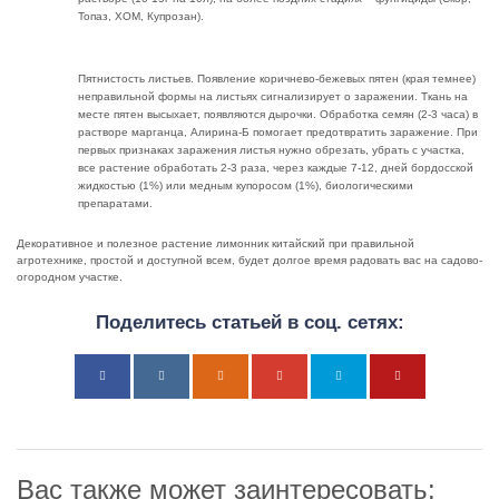
Топаз, ХОМ, Купрозан).
Пятнистость листьев. Появление коричнево-бежевых пятен (края темнее)
неправильной формы на листьях сигнализирует о заражении. Ткань на
месте пятен высыхает, появляются дырочки. Обработка семян (2-3 часа) в
растворе марганца, Алирина-Б помогает предотвратить заражение. При
первых признаках заражения листья нужно обрезать, убрать с участка,
все растение обработать 2-3 раза, через каждые 7-12, дней бордосской
жидкостью (1%) или медным купоросом (1%), биологическими
препаратами.
Декоративное и полезное растение лимонник китайский при правильной
агротехнике, простой и доступной всем, будет долгое время радовать вас на садово-
огородном участке.
Поделитесь статьей в соц. сетях:
Вас также может заинтересовать: