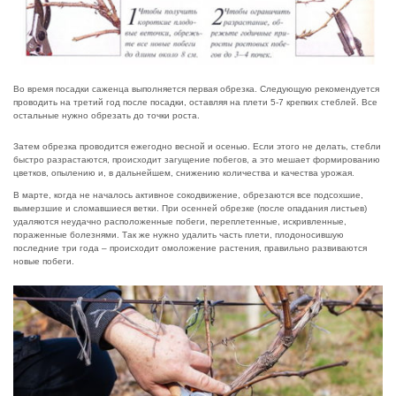
Во время посадки саженца выполняется первая обрезка. Следующую рекомендуется
проводить на третий год после посадки, оставляя на плети 5-7 крепких стеблей. Все
остальные нужно обрезать до точки роста.
Затем обрезка проводится ежегодно весной и осенью. Если этого не делать, стебли
быстро разрастаются, происходит загущение побегов, а это мешает формированию
цветков, опылению и, в дальнейшем, снижению количества и качества урожая.
В марте, когда не началось активное сокодвижение, обрезаются все подсохшие,
вымерзшие и сломавшиеся ветки. При осенней обрезке (после опадания листьев)
удаляются неудачно расположенные побеги, переплетенные, искривленные,
пораженные болезнями. Так же нужно удалить часть плети, плодоносившую
последние три года – происходит омоложение растения, правильно развиваются
новые побеги.