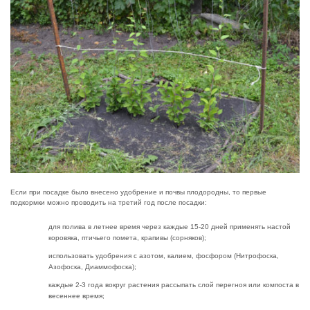
Если при посадке было внесено удобрение и почвы плодородны, то первые
подкормки можно проводить на третий год после посадки:
для полива в летнее время через каждые 15-20 дней применять настой
коровяка, птичьего помета, крапивы (сорняков);
использовать удобрения с азотом, калием, фосфором (Нитрофоска,
Азофоска, Диаммофоска);
каждые 2-3 года вокруг растения рассыпать слой перегноя или компоста в
весеннее время;