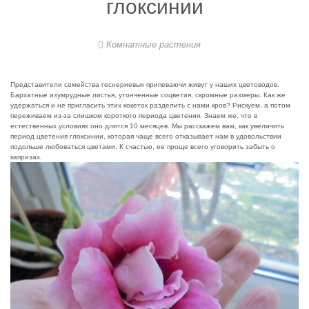
глоксинии
Комнатные растения
Представители семейства геснериевых припеваючи живут у наших цветоводов.
Бархатные изумрудные листья, утонченные соцветия, скромные размеры.
Как же
удержаться и не пригласить этих кокеток разделить с нами кров? Рискуем, а потом
переживаем из-за слишком короткого периода цветения. Знаем же, что в
естественных условиях оно длится 10 месяцев. Мы расскажем вам, как увеличить
период цветения глоксинии, которая чаще всего отказывает нам в удовольствии
подольше любоваться цветами. К счастью, ее проще всего уговорить забыть о
капризах.