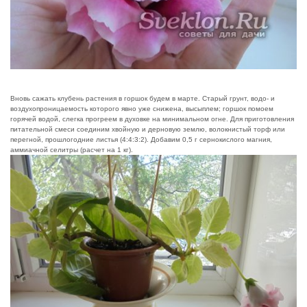
Вновь сажать клубень растения в горшок будем в марте. Старый грунт, водо- и
воздухопроницаемость которого явно уже снижена, высыплем; горшок помоем
горячей водой, слегка прогреем в духовке на минимальном огне. Для приготовления
питательной смеси соединим хвойную и дерновую землю, волокнистый торф или
перегной, прошлогодние листья (4:4:3:2). Добавим 0,5 г сернокислого магния,
аммиачной селитры (расчет на 1 кг).