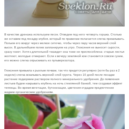
В качестве дренажа используем песок. Отведем под него четверть горшка. Столько
же оставим под посадку клубня, который по правилам полагается слегка прикапывать.
Польем его вокруг через мелкое ситечко, чтобы через пару часов верхний слой
высох. В дальнейшем полив запланируем на утро. Глоксиния не выносит сырости,
сразу гниет. Хотя к длительной «жажде» она тоже не приспособлена: старые листья
желтеют, молодые отмирают. Если к вечеру земляной ком становится совсем сухим,
его можно слегка опрыскивать из пульверизатора.
Глоксиния привыкла к рыхлым почвам, так что придется регулярно (хотя бы раз в 2
недели) слегка вскапывать верхний слой грунта. Через 10 дней после посадки
растение подкормим раствором полного минерального удобрения. До появления
листьев будем накрывать клубень на ночь стеклянной банкой, тем создавая эффект
теплицы. Во время вегетации, бутонизации, цветения отдадим предпочтение
жидким органическим удобрениям.