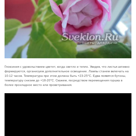
Глоксиния с удовольствием цветет, когда светло и тепло. Увидев, что листья активно
формируются, организуем дополнительное освещение. Лампы станем включать на
10-12 часов. Температура при этом должна быть +23-25°С. Едва появятся бутоны,
температуру снизим до +18-20°С. Скажем, посредством перемещения горшка в
более прохладное место или проветривания.