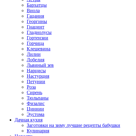
Бархатцы
Виола
Гацания
Георгины
Гиацинт
Гладиолусы
Гортензии
Горчица
Клещевина
Лилии
Лобелия
Львиный зев
Нарцисы
Настурция
Петунии
Роза
Сирень
Тюльпаны
Физалис
Циннии
Эустома
Дачная кухня
Заготовки на зиму лучшие рецепты бабушки
Кулинария