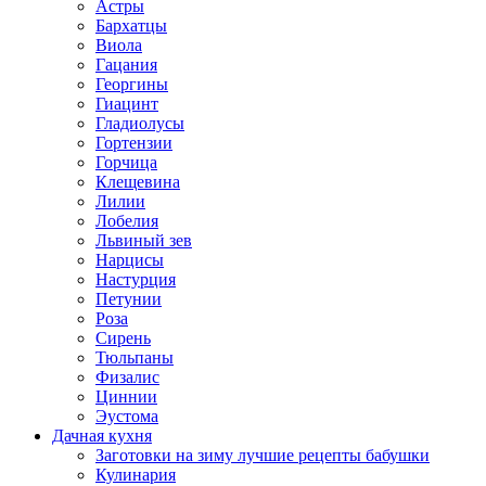
Астры
Бархатцы
Виола
Гацания
Георгины
Гиацинт
Гладиолусы
Гортензии
Горчица
Клещевина
Лилии
Лобелия
Львиный зев
Нарцисы
Настурция
Петунии
Роза
Сирень
Тюльпаны
Физалис
Циннии
Эустома
Дачная кухня
Заготовки на зиму лучшие рецепты бабушки
Кулинария