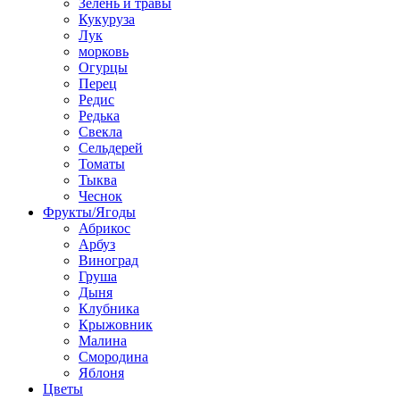
Зелень и травы
Кукуруза
Лук
морковь
Огурцы
Перец
Редис
Редька
Свекла
Сельдерей
Томаты
Тыква
Чеснок
Фрукты/Ягоды
Абрикос
Арбуз
Виноград
Груша
Дыня
Клубника
Крыжовник
Малина
Смородина
Яблоня
Цветы