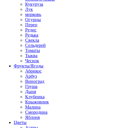
Кукуруза
Лук
морковь
Огурцы
Перец
Редис
Редька
Свекла
Сельдерей
Томаты
Тыква
Чеснок
Фрукты/Ягоды
Абрикос
Арбуз
Виноград
Груша
Дыня
Клубника
Крыжовник
Малина
Смородина
Яблоня
Цветы
Астры