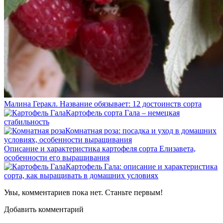
Малина Геракл. Название обязывает: 12 достоинств сорта
Картофель сорта Гала – немецкая
стабильность
Комнатная роза: посадка и уход в домашних
условиях, особенности выращивания
Описание и характеристика картофеля сорта Елизавета,
особенности его выращивания
Картофель Гала: описание и характеристика
сорта, как выращивать в домашних условиях
Увы, комментариев пока нет. Станьте первым!
Добавить комментарий