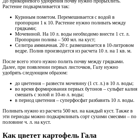
До прикорневого удобрения почву нужно прорыхлить.
Растение подкармливается так:
Куриным пометом. Перемешивается с водой в
пропорции 1 к 10. Растение нужно поливать между
грядками;
Мочевиной. На 10 л. воды необходимо внести 1 ст. л.
Пропорции полива – 500 мл. на куст;
Селитра аммиачная. 20 г. размешивается в 10-литровом
ведре. Полив производится из расчета 10 л. на 1 кв. м.
После всего этого нужно полить почву между грядками.
Далее, при появлении первых листочков, Галу нужно
удобрять следующим образом:
до цветения – развести мочевину (1 ст. л.) в 10 л. воды;
во время формирования первых бутонов – сульфат калия
смешать с золой и 10-ю л. воды;
в период цветения – суперфосфат разбавить 10 л. воды.
Поливать нужно из расчета 500 мл. на каждый куст. Также в
эти периоды можно подкармливать сорт сухими смесями – по
половине ч. л. на куст.
Как цветет картофель Гала