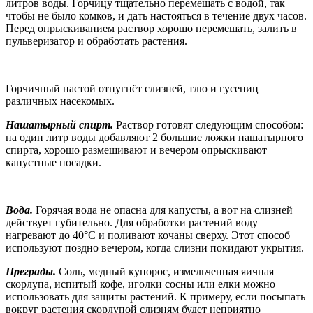
литров воды. Горчицу тщательно перемешать с водой, так
чтобы не было комков, и дать настояться в течение двух часов.
Перед опрыскиванием раствор хорошо перемешать, залить в
пульверизатор и обработать растения.
Горчичный настой отпугнёт слизней, тлю и гусениц
различных насекомых.
Нашатырный спирт.
Раствор готовят следующим способом:
на один литр воды добавляют 2 большие ложки нашатырного
спирта, хорошо размешивают и вечером опрыскивают
капустные посадки.
Вода.
Горячая вода не опасна для капусты, а вот на слизней
действует губительно. Для обработки растений воду
нагревают до 40°C и поливают кочаны сверху. Этот способ
используют поздно вечером, когда слизни покидают укрытия.
Преграды.
Соль, медный купорос, измельченная яичная
скорлупа, испитый кофе, иголки сосны или елки можно
использовать для защиты растений. К примеру, если посыпать
вокруг растения скорлупой слизням будет неприятно