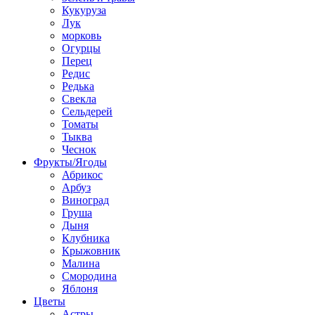
Кукуруза
Лук
морковь
Огурцы
Перец
Редис
Редька
Свекла
Сельдерей
Томаты
Тыква
Чеснок
Фрукты/Ягоды
Абрикос
Арбуз
Виноград
Груша
Дыня
Клубника
Крыжовник
Малина
Смородина
Яблоня
Цветы
Астры