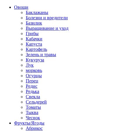
Овощи
Баклажаны
Болезни и вредители
Базилик
Выращивание и уход
Грибы
Кабачки
Капуста
Картофель
Зелень и травы
Кукуруза
Лук
морковь
Огурцы
Перец
Редис
Редька
Свекла
Сельдерей
Томаты
Тыква
Чеснок
Фрукты/Ягоды
Абрикос