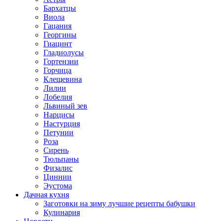
Бархатцы
Виола
Гацания
Георгины
Гиацинт
Гладиолусы
Гортензии
Горчица
Клещевина
Лилии
Лобелия
Львиный зев
Нарцисы
Настурция
Петунии
Роза
Сирень
Тюльпаны
Физалис
Циннии
Эустома
Дачная кухня
Заготовки на зиму лучшие рецепты бабушки
Кулинария