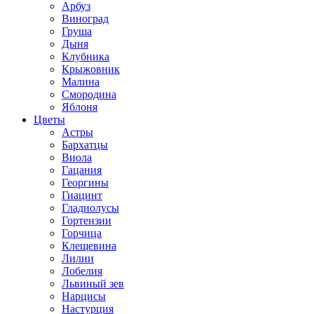
Арбуз
Виноград
Груша
Дыня
Клубника
Крыжовник
Малина
Смородина
Яблоня
Цветы
Астры
Бархатцы
Виола
Гацания
Георгины
Гиацинт
Гладиолусы
Гортензии
Горчица
Клещевина
Лилии
Лобелия
Львиный зев
Нарцисы
Настурция