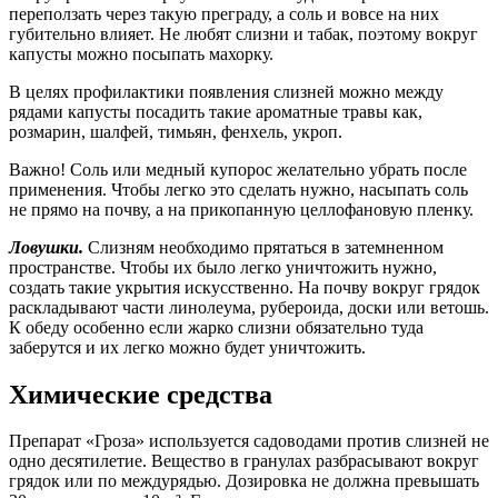
переползать через такую преграду, а соль и вовсе на них
губительно влияет. Не любят слизни и табак, поэтому вокруг
капусты можно посыпать махорку.
В целях профилактики появления слизней можно между
рядами капусты посадить такие ароматные травы как,
розмарин, шалфей, тимьян, фенхель, укроп.
Важно! Соль или медный купорос желательно убрать после
применения. Чтобы легко это сделать нужно, насыпать соль
не прямо на почву, а на прикопанную целлофановую пленку.
Ловушки.
Слизням необходимо прятаться в затемненном
пространстве. Чтобы их было легко уничтожить нужно,
создать такие укрытия искусственно. На почву вокруг грядок
раскладывают части линолеума, рубероида, доски или ветошь.
К обеду особенно если жарко слизни обязательно туда
заберутся и их легко можно будет уничтожить.
Химические средства
Препарат «Гроза» используется садоводами против слизней не
одно десятилетие. Вещество в гранулах разбрасывают вокруг
грядок или по междурядью. Дозировка не должна превышать