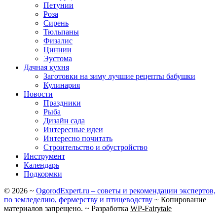
Петунии
Роза
Сирень
Тюльпаны
Физалис
Циннии
Эустома
Дачная кухня
Заготовки на зиму лучшие рецепты бабушки
Кулинария
Новости
Праздники
Рыба
Дизайн сада
Интересные идеи
Интересно почитать
Строительство и обустройство
Инструмент
Календарь
Подкормки
©
2026
~
OgorodExpert.ru – cоветы и рекомендации экспертов,
по земледелию, фермерству и птицеводству
~ Копирование
материалов запрещено. ~ Разработка
WP-Fairytale