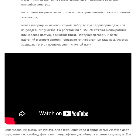
вьющийся виноград;
металлическая решетка — строят по типу проволочной стяжки из готовых
элементов;
живая изгородь — основой служит забор вокруг территории дачи или
приусадебного участка. На расстоянии 50х50 см сажают монохромные
или красиво цветущие многолетники. Плетущиеся побеги и ветви
растений в скором времени скрывают от любопытных глаз весь участок,
защищают его от проникновения уличной пыли.
Использование вьющихся культур для озеленения сада и придомовых участков дает
определенную свободу фантазии ландшафтных дизайнеров и самих садоводов. Его