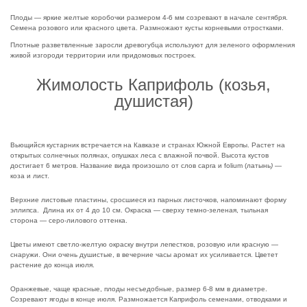
Плоды — яркие желтые коробочки размером 4-6 мм созревают в начале сентября.
Семена розового или красного цвета. Размножают кусты корневыми отростками.
Плотные разветвленные заросли древогубца используют для зеленого оформления
живой изгороди территории или придомовых построек.
Жимолость Каприфоль (козья,
душистая)
Вьющийся кустарник встречается на Кавказе и странах Южной Европы. Растет на
открытых солнечных полянах, опушках леса с влажной почвой. Высота кустов
достигает 6 метров. Название вида произошло от слов capra и folium (латынь
) —
коза и лист.
Верхние листовые пластины, сросшиеся из парных листочков, напоминают форму
эллипса. Длина их от 4 до 10 см. Окраска — сверху темно-зеленая, тыльная
сторона — серо-лилового оттенка.
Цветы имеют светло-желтую окраску внутри лепестков, розовую или красную —
снаружи. Они очень душистые, в вечерние часы аромат их усиливается. Цветет
растение до конца июля.
Оранжевые, чаще красные, плоды несъедобные, размер 6-8 мм в диаметре.
Созревают ягоды в конце июля. Размножается Каприфоль семенами, отводками и