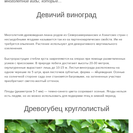
многолетние виды, которые…
Девичий виноград
Многолетняя древовидная лиана родом из Североамериканских и Азиатских стран с
несъедобными ягодами называется так из-за партенокарпических свойств. Им не
требуется опыления. Растение используют для декоративного вертикального
озеленения.
Быстрорастущие стебли куста закрепляются на опорах при помощи разветвленных
усиков с присосками. В природе побеги достигают высоты 20-30 метров,
окультуренные вырастают лишь до 10-15 м. Листья винограда расположены на
одном черешке по 5 штук, края листочков зубчатые, форма — яйцевидная. Осенью
на солнечной стороне сада они становятся багровыми, на затененных участках
приобретают светло-желтый оттенок.
Плоды (диаметром 5-7 мм) — темно-синего цвета созревают осенью. Ягоды нельзя
есть людям, но их можно использовать для подкормки птиц в зимний период.
Древогубец круглолистый