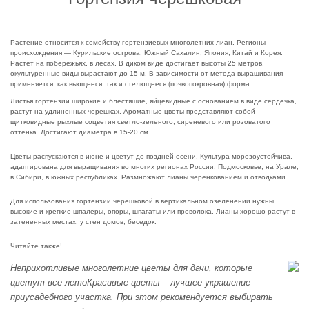
Растение относится к семейству гортензиевых многолетних лиан. Регионы
происхождения — Курильские острова, Южный Сахалин, Япония, Китай и Корея.
Растет на побережьях, в лесах. В диком виде достигает высоты 25 метров,
окультуренные виды вырастают до 15 м. В зависимости от метода выращивания
применяется, как вьющееся, так и стелющееся (почвопокровная) форма.
Листья гортензии широкие и блестящие, яйцевидные с основанием в виде сердечка,
растут на удлиненных черешках. Ароматные цветы представляют собой
щитковидные рыхлые соцветия светло-зеленого, сиреневого или розоватого
оттенка. Достигают диаметра в 15-20 см.
Цветы распускаются в июне и цветут до поздней осени. Культура морозоустойчива,
адаптирована для выращивания во многих регионах России: Подмосковье, на Урале,
в Сибири, в южных республиках. Размножают лианы черенкованием и отводками.
Для использования гортензии черешковой в вертикальном озеленении нужны
высокие и крепкие шпалеры, опоры, шпагаты или проволока. Лианы хорошо растут в
затененных местах, у стен домов, беседок.
Читайте также!
Неприхотливые многолетние цветы для дачи, которые
цветут все летоКрасивые цветы – лучшее украшение
приусадебного участка. При этом рекомендуется выбирать