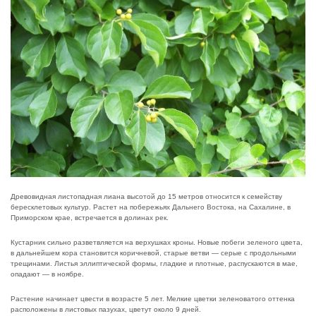
Древовидная листопадная лиана высотой до 15 метров относится к семейству
бересклетовых культур. Растет на побережьях Дальнего Востока, на Сахалине, в
Приморском крае, встречается в долинах рек.
Кустарник сильно разветвляется на верхушках кроны. Новые побеги зеленого цвета,
в дальнейшем кора становится коричневой, старые ветви — серые с продольными
трещинами. Листья эллиптической формы, гладкие и плотные, распускаются в мае,
опадают — в ноябре.
Растение начинает цвести в возрасте 5 лет. Мелкие цветки зеленоватого оттенка
расположены в листовых пазухах, цветут около 9 дней.