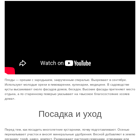
Плоды — орешки с зародышем, закрученным спиралью. Вызревают в сентябре.
Используют молодые орехи в пивоварении, кулинарии, медицине. В садоводстве
кусты высаживают около фасадов домов, беседок. Высокие фасады притеняют место
отдыха, а по старинному поверью указывают на «высокое благосостояние хозяев
дома».
Посадка и уход
Перед тем, как посадить многолетние кустарники, почву подготавливают. Осенью
перекапывают участок и вносят минеральные удобрения. Весной добавляют в землю
органику: торф, навоз, компост. Размножают растения семенами, отводками или