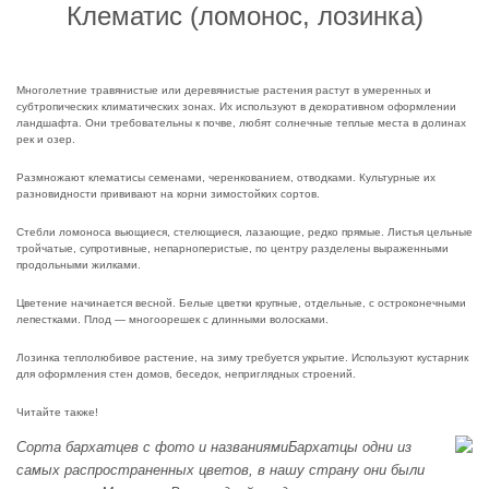
Клематис (ломонос, лозинка)
Многолетние травянистые или деревянистые растения растут в умеренных и
субтропических климатических зонах. Их используют в декоративном оформлении
ландшафта. Они требовательны к почве, любят солнечные теплые места в долинах
рек и озер.
Размножают клематисы семенами, черенкованием, отводками. Культурные их
разновидности прививают на корни зимостойких сортов.
Стебли ломоноса вьющиеся, стелющиеся, лазающие, редко прямые. Листья цельные
тройчатые, супротивные, непарноперистые, по центру разделены выраженными
продольными жилками.
Цветение начинается весной. Белые цветки крупные, отдельные, с остроконечными
лепестками. Плод — многоорешек с длинными волосками.
Лозинка теплолюбивое растение, на зиму требуется укрытие. Используют кустарник
для оформления стен домов, беседок, неприглядных строений.
Читайте также!
Сорта бархатцев с фото и названиямиБархатцы одни из
самых распространенных цветов, в нашу страну они были