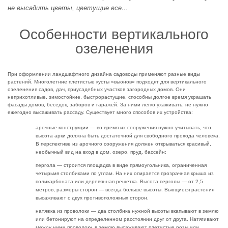
не высадить цветы, цветущие все…
Особенности вертикального
озеленения
При оформлении ландшафтного дизайна садоводы применяют разные виды
растений. Многолетние плетистые кусты «вьюнов» подходят для вертикального
озеленения садов, дач, приусадебных участков загородных домов. Они
неприхотливые, зимостойкие, быстрорастущие, способны долгое время украшать
фасады домов, беседок, заборов и гаражей. За ними легко ухаживать, не нужно
ежегодно высаживать рассаду. Существует много способов их устройства:
арочные конструкции — во время их сооружения нужно учитывать, что
высота арки должна быть достаточной для свободного прохода человека.
В перспективе из арочного сооружения должен открываться красивый,
необычный вид на вход в дом, озеро, пруд, бассейн;
пергола — строится площадка в виде прямоугольника, ограниченная
четырьмя столбиками по углам. На них опирается прозрачная крыша из
поликарбоната или деревянная решетка. Высота перголы — от 2,5
метров, размеры сторон — всегда больше высоты. Вьющиеся растения
высаживают с двух противоположных сторон.
натяжка из проволоки — два столбика нужной высоты вкапывают в землю
или бетонируют на определенном расстоянии друг от друга. Натягивают
между ними проволоку, в землю высаживают плетистые розы или