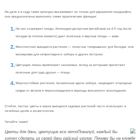
На даче и в саду такие культуры высаживают не только для украшения ландшафта,
они предназначены выполнять также практические функции:
На них созревают плоды. Актинидия десертная (китайская) на 4-5 год после
посадки (в теплом климате) дает полезные и вкусные плоды — киви.
Многолетние вьющиеся растения — тенистые «покрывала» для беседки, или
маскировка для неприглядного забора и других построек.
Цветущие лианы привлекают насекомых, вслед за которыми прилетают
полезные для сада друзья — птицы.
Морозостойкие растения, посаженные вдоль забора, защищают огородные
грядки от ветров и переохлаждения в периоды внезапного похолодания.
Стебли, листья, цветы и корни вьющихся садовых растений часто используют в
лечебных целях и косметологии.
Читайте также!
Цветы для дачи, цветущие все летоПожалуй, каждый бы
хотел сделать из своей дачи райский уголок. Почему бы на клумбе