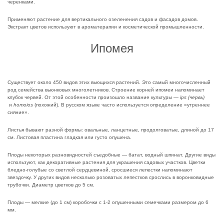
черенками.
Применяют растение для вертикального озеленения садов и фасадов домов.
Экстракт цветов используют в ароматерапии и косметической промышленности.
Ипомея
Существует около 450 видов этих вьющихся растений. Это самый многочисленный
род семейства вьюнковых многолетников. Строение корней ипомеи напоминает
клубок червей. От этой особенности произошло название культуры —
ips (червь)
и
homoios
(похожий). В русском языке часто используется определение «утреннее
сияние».
Листья бывают разной формы: овальные, ланцетные, продолговатые, длиной до 17
см. Листовая пластина гладкая или густо опушена.
Плоды некоторых разновидностей съедобные — батат, водный шпинат. Другие виды
используют, как декоративные растения для украшения садовых участков. Цветки
бледно-голубые со светлой сердцевиной, сросшиеся лепестки напоминают
звездочку. У других видов несколько розоватых лепестков срослись в воронковидные
трубочки. Диаметр цветков до 5 см.
Плоды — мелкие (до 1 см) коробочки с 1-2 опушенными семечками размером до 6
мм.