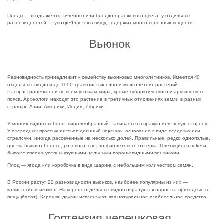
Плоды — ягоды желто-зеленого или бледно-оранжевого цвета, у отдельных
разновидностей — употребляется в пищу, содержит много полезных веществ
Вьюнок
Разновидность принадлежит к семейству вьюнковых многолетников. Имеется 40
отдельных видов и до 1000 травянистых одно и многолетних растений.
Распространены они по всем уголкам мира, кроме субарктического и арктического
пояса. Археологи находят это растение в третичных отложениях земли в разных
странах: Азии, Америки, Индии, Африки.
У многих видов стебель спиралеобразный, завивается в правую или левую сторону.
У очередных простых листьев длинный черешок, основание в виде сердечка или
стрелочки, иногда рассеченные на несколько долей. Правильные, редко однополые,
цветки бывают белого, розового, светло-фиолетового оттенка. Плетущиеся побеги
бывают сплошь усеяны крупными цельными воронковидными венчиками.
Плод — ягода или коробочка в виде шарика с небольшим количеством семян.
В России растут 22 разновидности вьюнков, наиболее популярны из них —
калистегия и ипомея. На корнях отдельных видов образуются наросты, пригодные в
пищу (батат). Корешки других используют, как натуральное слабительное средство.
Гортензия черешковая