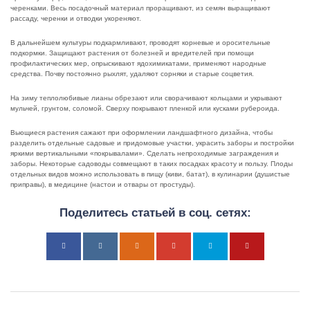
черенками. Весь посадочный материал проращивают, из семян выращивают
рассаду, черенки и отводки укореняют.
В дальнейшем культуры подкармливают, проводят корневые и оросительные
подкормки. Защищают растения от болезней и вредителей при помощи
профилактических мер, опрыскивают ядохимикатами, применяют народные
средства. Почву постоянно рыхлят, удаляют сорняки и старые соцветия.
На зиму теплолюбивые лианы обрезают или сворачивают кольцами и укрывают
мульчей, грунтом, соломой. Сверху покрывают пленкой или кусками рубероида.
Вьющиеся растения сажают при оформлении ландшафтного дизайна, чтобы
разделить отдельные садовые и придомовые участки, украсить заборы и постройки
яркими вертикальными «покрывалами». Сделать непроходимые заграждения и
заборы. Некоторые садоводы совмещают в таких посадках красоту и пользу. Плоды
отдельных видов можно использовать в пищу (киви, батат), в кулинарии (душистые
приправы), в медицине (настои и отвары от простуды).
Поделитесь статьей в соц. сетях: