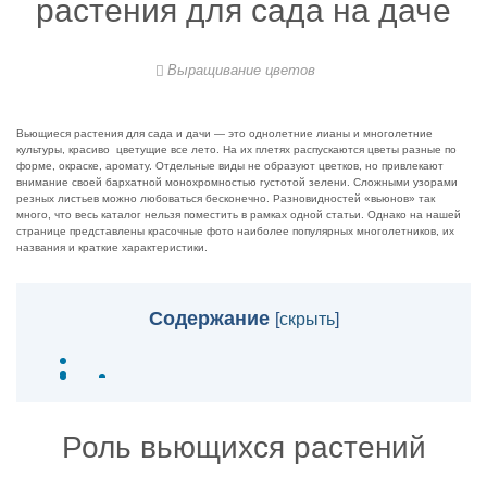
растения для сада на даче
Выращивание цветов
Вьющиеся растения для сада и дачи — это однолетние лианы и многолетние
культуры, красиво цветущие все лето. На их плетях распускаются цветы разные по
форме, окраске, аромату. Отдельные виды не образуют цветков, но привлекают
внимание своей бархатной монохромностью густотой зелени. Сложными узорами
резных листьев можно любоваться бесконечно. Разновидностей «вьюнов» так
много, что весь каталог нельзя поместить в рамках одной статьи. Однако на нашей
странице представлены красочные фото наиболее популярных многолетников, их
названия и краткие характеристики.
Содержание
[
скрыть
]
Роль вьющихся растений