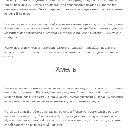
Листья растения с гладкими краями овальной формы, разделены на несколько
долей прожилками. Цветы обоеполые, для образования плодов им требуется
опыление насекомыми. Бывают красного, желтого или оранжевого оттенка, имеют
приятный аромат.
Все части растения (кроме корней) используют в кулинарии и для лечебных целей.
Настурции отличаются высокой морозостойкостью, не требуется зимнего укрытия.
Максимальная температура, которая не страшна корневой системе — минус 20°
градусов.
Ярким цветением лианы настурции оживляют садовый ландшафт, добавляют
колорита в монохромность зеленых газонов около загородного дома, возле зон
отдыха.
Хмель
Растение принадлежит к семейству конопляных, выращивается во многих странах
умеренного климата: Евразии, Америке, Африке. Растет он на обогащенных
минералами влажных почвах, в долинах рек, сырых лиственных лесах. Культурные
виды разводят на специальных плантациях для получения плодов.
Четырехгранный стебель завивается по часовой стрелке, пустотелый с острыми
шипами. Вырастает до 7 м в высоту. Куст имеет длинное ползучее корневище.
Мужские цветки мелкие собраны в метельчатые соцветия, женские представляют
собой соцветия в виде зеленой шишечки.