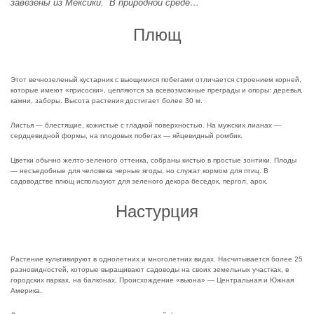
завезены из Мексики. В природной среде…
Плющ
Этот вечнозеленый кустарник с вьющимися побегами отличается строением корней,
которые имеют «присоски», цепляются за всевозможные преграды и опоры: деревья,
камни, заборы. Высота растения достигает более 30 м.
Листья — блестящие, кожистые с гладкой поверхностью. На мужских лианах —
сердцевидной формы, на плодовых побегах — яйцевидный ромбик.
Цветки обычно желто-зеленого оттенка, собраны кистью в простые зонтики. Плоды
— несъедобные для человека черные ягоды, но служат кормом для птиц. В
садоводстве плющ используют для зеленого декора беседок, пергол, арок.
Настурция
Растение культивируют в однолетних и многолетних видах. Насчитывается более 25
разновидностей, которые выращивают садоводы на своих земельных участках, в
городских парках, на балконах. Происхождение «вьюна» — Центральная и Южная
Америка.