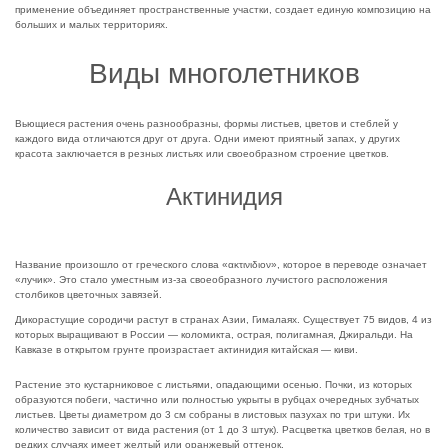
применение объединяет пространственные участки, создает единую композицию на
больших и малых территориях.
Виды многолетников
Вьющиеся растения очень разнообразны, формы листьев, цветов и стеблей у
каждого вида отличаются друг от друга. Одни имеют приятный запах, у других
красота заключается в резных листьях или своеобразном строение цветков.
Актинидия
Название произошло от греческого слова «ακτινιδιον», которое в переводе означает
«лучик». Это стало уместным из-за своеобразного лучистого расположения
столбиков цветочных завязей.
Дикорастущие сородичи растут в странах Азии, Гималаях. Существует 75 видов, 4 из
которых выращивают в России — коломикта, острая, полигамная, Джиральди. На
Кавказе в открытом грунте произрастает актинидия китайская — киви.
Растение это кустарниковое с листьями, опадающими осенью. Почки, из которых
образуются побеги, частично или полностью укрыты в рубцах очередных зубчатых
листьев. Цветы диаметром до 3 см собраны в листовых пазухах по три штуки. Их
количество зависит от вида растения (от 1 до 3 штук). Расцветка цветков белая, но в
редких случаях имеет желтый или оранжевый оттенок.