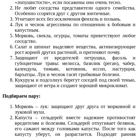
«лопушистости», если посажены они очень тесно.
Не любят соседства представители одного семейства.
Особенно ссорятся друг с другом зонтичные.
Угнетают всех без исключения фенхель и полынь.
Лук и чеснок агрессивны по отношению к бобовым и
капустным.
Морковь, свекла, огурцы, томаты приветствуют любое
соседство.
Салат и шпинат выделяют вещества, активизирующие
рост корней других растений, и притеняют почву.
Защищают от вредителей петрушка, фасоль и
губоцветные травы: мелисса, базилик (реган), чабер,
календула, тимьян, котовник, иссоп, настурция,
бархатцы. Лук и чеснок гасят грибковые болезни.
Кукуруза и подсолнух берегут соседей под своей тенью,
защищают от ветра и создают хороший микроклимат.
Подбираем пару:
Морковь – лук: защищают друг друга от морковной и
луковой мухи.
Капуста – сельдерей: вместе надежнее противостоят
вредителям и болезням. Сельдерей отпугивает белянок,
его сажают между головками капусты. После того как
капусту уберут, он разрастается. Подходят ранняя