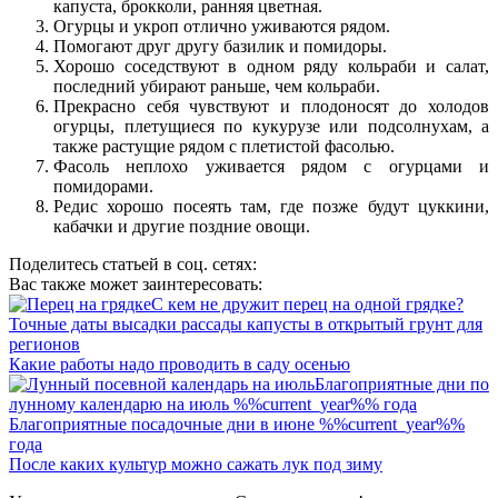
капуста, брокколи, ранняя цветная.
Огурцы и укроп отлично уживаются рядом.
Помогают друг другу базилик и помидоры.
Хорошо соседствуют в одном ряду кольраби и салат,
последний убирают раньше, чем кольраби.
Прекрасно себя чувствуют и плодоносят до холодов
огурцы, плетущиеся по кукурузе или подсолнухам, а
также растущие рядом с плетистой фасолью.
Фасоль неплохо уживается рядом с огурцами и
помидорами.
Редис хорошо посеять там, где позже будут цуккини,
кабачки и другие поздние овощи.
Поделитесь статьей в соц. сетях:
Вас также может заинтересовать:
С кем не дружит перец на одной грядке?
Точные даты высадки рассады капусты в открытый грунт для
регионов
Какие работы надо проводить в саду осенью
Благоприятные дни по
лунному календарю на июль %%current_year%% года
Благоприятные посадочные дни в июне %%current_year%%
года
После каких культур можно сажать лук под зиму