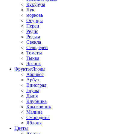
Кукуруза
Лук
морковь
Огурцы
Перец
Редис
Редька
Свекла
Сельдерей
Томаты
Тыква
Чеснок
Фрукты/Ягоды
Абрикос
Арбуз
Виноград
Груша
Дыня
Клубника
Крыжовник
Малина
Смородина
Яблоня
Цветы
Астры