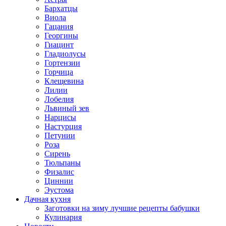
Бархатцы
Виола
Гацания
Георгины
Гиацинт
Гладиолусы
Гортензии
Горчица
Клещевина
Лилии
Лобелия
Львиный зев
Нарцисы
Настурция
Петунии
Роза
Сирень
Тюльпаны
Физалис
Циннии
Эустома
Дачная кухня
Заготовки на зиму лучшие рецепты бабушки
Кулинария