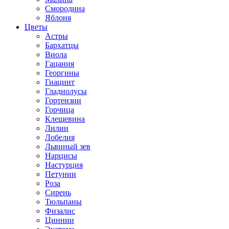
Смородина
Яблоня
Цветы
Астры
Бархатцы
Виола
Гацания
Георгины
Гиацинт
Гладиолусы
Гортензии
Горчица
Клещевина
Лилии
Лобелия
Львиный зев
Нарцисы
Настурция
Петунии
Роза
Сирень
Тюльпаны
Физалис
Циннии