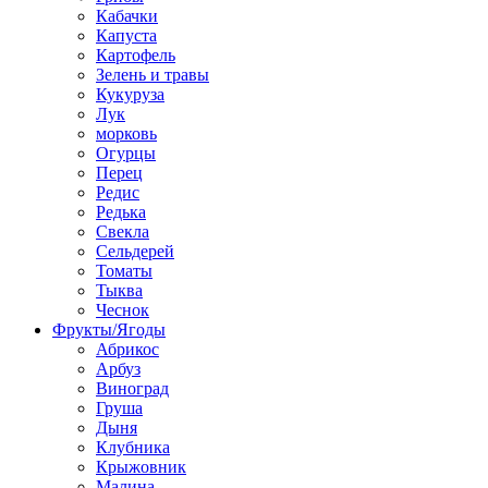
Кабачки
Капуста
Картофель
Зелень и травы
Кукуруза
Лук
морковь
Огурцы
Перец
Редис
Редька
Свекла
Сельдерей
Томаты
Тыква
Чеснок
Фрукты/Ягоды
Абрикос
Арбуз
Виноград
Груша
Дыня
Клубника
Крыжовник
Малина