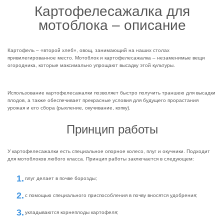
Картофелесажалка для
мотоблока – описание
Картофель – «второй хлеб», овощ, занимающий на наших столах
привилегированное место. Мотоблок и картофелесажалка – незаменимые вещи
огородника, которые максимально упрощают высадку этой культуры.
Использование картофелесажалки позволяет быстро получить траншею для высадки
плодов, а также обеспечивает прекрасные условия для будущего прорастания
урожая и его сбора (рыхление, окучивание, копку).
Принцип работы
У картофелесажалки есть специальное опорное колесо, плуг и окучники. Подходит
для мотоблоков любого класса. Принцип работы заключается в следующем:
плуг делает в почве борозды;
с помощью специального приспособления в почву вносятся удобрения;
укладываются корнеплоды картофеля;