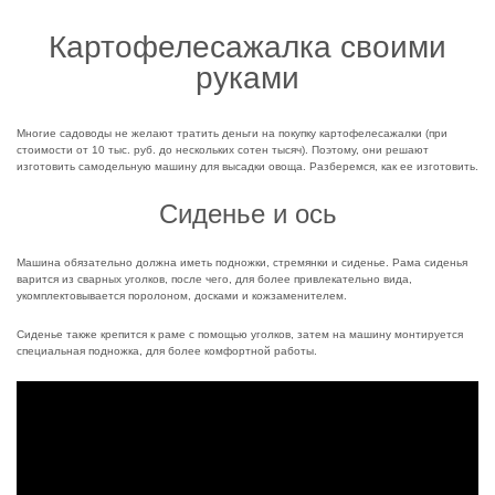
Картофелесажалка своими
руками
Многие садоводы не желают тратить деньги на покупку картофелесажалки (при
стоимости от 10 тыс. руб. до нескольких сотен тысяч). Поэтому, они решают
изготовить самодельную машину для высадки овоща. Разберемся, как ее изготовить.
Сиденье и ось
Машина обязательно должна иметь подножки, стремянки и сиденье. Рама сиденья
варится из сварных уголков, после чего, для более привлекательно вида,
укомплектовывается поролоном, досками и кожзаменителем.
Сиденье также крепится к раме с помощью уголков, затем на машину монтируется
специальная подножка, для более комфортной работы.