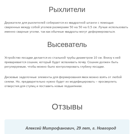
Рыхлители
Держатели для рыхлителей собираются из квадратной штанги с помощью
сваренных между собой уголков размерами 50 на 50 на 0,5 см. Лучше использовать
именно сварные уголки, так как обычные квадраты могут деформироваться.
Высеватель
Устройство посадки делается из стальной трубы диаметром 10 см. Внизу к ней
приваривается сошник, который будет вспахивать почву. Сошник должен быть
регулируемым, чтобы можно было контролировать глубину посадки.
Дисковые заделочные элементы для формирования ямок можно взять от любой
сеялки. Но, предварительно нужно будет их модифицировать – просверлить
отверстия для ступиц и поставить новые подшипники.
Отзывы
Алексей Митрофанович, 29 лет, г. Новгород