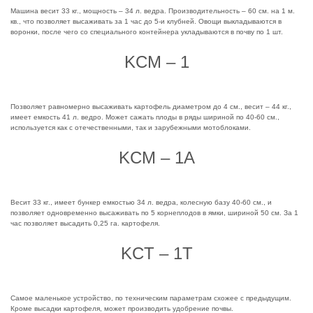
Машина весит 33 кг., мощность – 34 л. ведра. Производительность – 60 см. на 1 м.
кв., что позволяет высаживать за 1 час до 5-и клубней. Овощи выкладываются в
воронки, после чего со специального контейнера укладываются в почву по 1 шт.
KCM – 1
Позволяет равномерно высаживать картофель диаметром до 4 см., весит – 44 кг.,
имеет емкость 41 л. ведро. Может сажать плоды в ряды шириной по 40-60 см.,
используется как с отечественными, так и зарубежными мотоблоками.
KCM – 1A
Весит 33 кг., имеет бункер емкостью 34 л. ведра, колесную базу 40-60 см., и
позволяет одновременно высаживать по 5 корнеплодов в ямки, шириной 50 см. За 1
час позволяет высадить 0,25 га. картофеля.
KCT – 1T
Самое маленькое устройство, по техническим параметрам схожее с предыдущим.
Кроме высадки картофеля, может производить удобрение почвы.