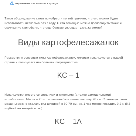
окучником засыпаются грядки.
Такое оборудование стоит приобрести по той причине, что его можно будет
использовать несколько раз в году. С его помощью можно производить также и
окучивание картофеля, что еще больше упрощает уход за землей.
Виды картофелесажалок
Рассмотрим основные типы картофелесажалок, которые используются в нашей
стране и пользуются наибольшей популярностью.
KC – 1
Используется вместе со средними и тяжелыми (а также самодельными)
мотоблоками. Масса – 25 кг., колесная база имеет ширину 70 см. С помощью этой
машины можно сделать ряд шириной в 60-70 см., за 1 час можно посадить 0,2 г. (5,5
клубней на каждый м. кв.)
KC – 1A