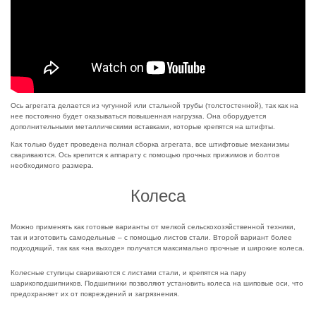
Ось агрегата делается из чугунной или стальной трубы (толстостенной), так как на
нее постоянно будет оказываться повышенная нагрузка. Она оборудуется
дополнительными металлическими вставками, которые крепятся на штифты.
Как только будет проведена полная сборка агрегата, все штифтовые механизмы
свариваются. Ось крепится к аппарату с помощью прочных прижимов и болтов
необходимого размера.
Колеса
Можно применять как готовые варианты от мелкой сельскохозяйственной техники,
так и изготовить самодельные – с помощью листов стали. Второй вариант более
подходящий, так как «на выходе» получатся максимально прочные и широкие колеса.
Колесные ступицы свариваются с листами стали, и крепятся на пару
шарикоподшипников. Подшипники позволяют установить колеса на шиповые оси, что
предохраняет их от повреждений и загрязнения.