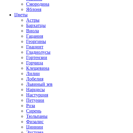
Смородина
Яблоня
Цветы
Астры
Бархатцы
Виола
Гацания
Георгины
Гиацинт
Гладиолусы
Гортензии
Горчица
Клещевина
Лилии
Лобелия
Львиный зев
Нарцисы
Настурция
Петунии
Роза
Сирень
Тюльпаны
Физалис
Циннии
Эустома