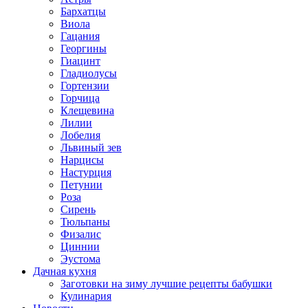
Бархатцы
Виола
Гацания
Георгины
Гиацинт
Гладиолусы
Гортензии
Горчица
Клещевина
Лилии
Лобелия
Львиный зев
Нарцисы
Настурция
Петунии
Роза
Сирень
Тюльпаны
Физалис
Циннии
Эустома
Дачная кухня
Заготовки на зиму лучшие рецепты бабушки
Кулинария