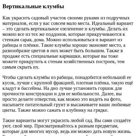
Вертикальные клумбы
Как украсить садовый участок своими руками из подручных
материалов, если у вас совсем мало места. Идеальный вариант
– это сделать вертикальное озеленение и клумбы. Делать их
можно все из тех же поддонов, которые прикручиваются к
стенкам сарая, дома. Можно использоваться и вариант из
рабицы и плёнки. Такие клумбы хорошо экономят место, а
разнообразие цветов в них может быть большим. Также в
продаже есть специальные кармашки, которые вы тоже
можете прикрутить к стенам хозяйственных построек, тем
самым скрыть их.
Чтобы сделать клумбы из рабицы, понадобится небольшой ее
кусок, лучше с крупной фракцией, плотная плёнка, такую ещё
кладут в бассейны. На дно лучше установить горшок для
прочности конструкции и для ее мобильности. Далее, вы
просто делаете отверстия, как можно это видеть на фото,
насыпаете питательный грунт и высаживаете ваши любимые
цветы. Также можно сажать и клубнику на грядке.
Такие варианты могут украсить любой сад. Вы сами создаёте
уют, свой мир. Присматривайтесь к разным предметам,
которые для многих мусор, ведь им можно дать новую жизнь.