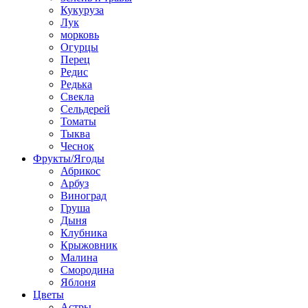
Кукуруза
Лук
морковь
Огурцы
Перец
Редис
Редька
Свекла
Сельдерей
Томаты
Тыква
Чеснок
Фрукты/Ягоды
Абрикос
Арбуз
Виноград
Груша
Дыня
Клубника
Крыжовник
Малина
Смородина
Яблоня
Цветы
Астры