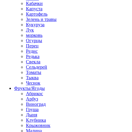
Кабачки
Капуста
Картофель
Зелень и травы
Кукуруза
Лук
морковь
Огурцы
Перец
Редис
Редька
Свекла
Сельдерей
Томаты
Тыква
Чеснок
Фрукты/Ягоды
Абрикос
Арбуз
Виноград
Груша
Дыня
Клубника
Крыжовник
Малина