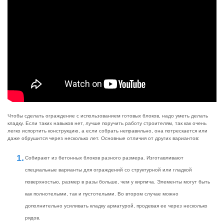
Чтобы сделать ограждение с использованием готовых блоков, надо уметь делать
кладку. Если таких навыков нет, лучше поручить работу строителям, так как очень
легко испортить конструкцию, а если собрать неправильно, она потрескается или
даже обрушится через несколько лет. Основные отличия от других вариантов:
Собирают из бетонных блоков разного размера. Изготавливают
специальные варианты для ограждений со структурной или гладкой
поверхностью, размер в разы больше, чем у кирпича. Элементы могут быть
как полнотелыми, так и пустотелыми. Во втором случае можно
дополнительно усиливать кладку арматурой, продевая ее через несколько
рядов.