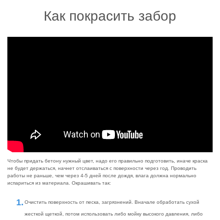
Как покрасить забор
Чтобы придать бетону нужный цвет, надо его правильно подготовить, иначе краска
не будет держаться, начнет отслаиваться с поверхности через год. Проводить
работы не раньше, чем через 4-5 дней после дождя, влага должна нормально
испариться из материала. Окрашивать так:
Очистить поверхность от песка, загрязнений. Вначале обработать сухой
жесткой щеткой, потом использовать либо мойку высокого давления, либо