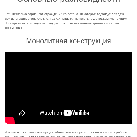
Есть несколько вариантов ограждений из бетона, некоторые подойдут для дачи,
другие ставить очень сложно, так как придется привлечь грузоподъемную технику.
Подобрать то, что подойдет под участок, отнимет меньше времени и сил на
сооружение.
Монолитная конструкция
Используют на дачах или приусадебных участках редко, так как проводить работы
очень тяжело. Если допустить ошибки при проектировании, монтаже, то поверхность