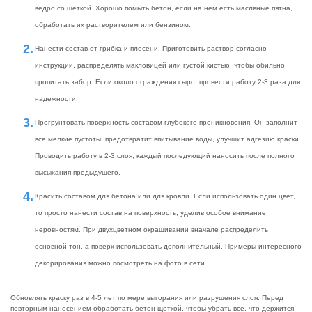
ведро со щеткой. Хорошо помыть бетон, если на нем есть масляные пятна,
обработать их растворителем или бензином.
Нанести состав от грибка и плесени. Приготовить раствор согласно
инструкции, распределять макловицей или густой кистью, чтобы обильно
пропитать забор. Если около ограждения сыро, провести работу 2-3 раза для
надежности.
Прогрунтовать поверхность составом глубокого проникновения. Он заполнит
все мелкие пустоты, предотвратит впитывание воды, улучшит адгезию краски.
Проводить работу в 2-3 слоя, каждый последующий наносить после полного
высыхания предыдущего.
Красить составом для бетона или для кровли. Если использовать один цвет,
то просто нанести состав на поверхность, уделив особое внимание
неровностям. При двухцветном окрашивании вначале распределить
основной тон, а поверх использовать дополнительный. Примеры интересного
декорирования можно посмотреть на фото в сети.
Обновлять краску раз в 4-5 лет по мере выгорания или разрушения слоя. Перед
повторным нанесением обработать бетон щеткой, чтобы убрать все, что держится