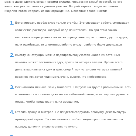
можно даже сделать секции своими силами, процесс не самый простой, но его
возможно реализовать на дачном участке. Второй вариант – купить готовые
изделия, потом собрать из них ограждение. Основные особенности:
Бетонировать необходимо только столбы. Это упрощает работу, уменьшает
количество раствора, который надо приготовить. Но при этом важно
выставить опоры ровно и на четко определенном расстоянии друг от друга,
если ошибиться, то элементы либо не влезут, либо не будут держаться.
Высоту конструкции можно подбирать под участок. Забор из бетонных
панелей может состоять из двух, трех или четырех секций. Проще всего
делать варианты из двух и трех секций, при установке четырех панелей
верхнюю придется поднимать очень высоко, что небезопасно.
Вес намного меньше, чем у монолита. Нагрузка на грунт в разы меньше, есть
возможность поставить даже на нестабильной почве, если хорошо укрепить
опоры, чтобы предотвратить их смещение.
Ставить проще и быстрее. Не придется сооружать опалубку, делать внутри
арматурный каркас. За счет пазов в столбах секции просто вставляют по
порядку, дополнительно крепить не нужно.