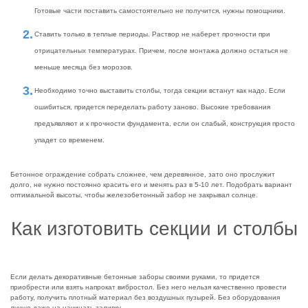
Готовые части поставить самостоятельно не получится, нужны помощники.
Ставить только в теплые периоды. Раствор не наберет прочности при
отрицательных температурах. Причем, после монтажа должно остаться не
меньше месяца без морозов.
Необходимо точно выставить столбы, тогда секции встанут как надо. Если
ошибиться, придется переделать работу заново. Высокие требования
предъявляют и к прочности фундамента, если он слабый, конструкция просто
упадет со временем.
Бетонное ограждение собрать сложнее, чем деревянное, зато оно прослужит
долго, не нужно постоянно красить его и менять раз в 5-10 лет. Подобрать вариант
оптимальной высоты, чтобы железобетонный забор не закрывал солнце.
Как изготовить секции и столбы
Если делать декоративные бетонные заборы своими руками, то придется
приобрести или взять напрокат вибростол. Без него нельзя качественно провести
работу, получить плотный материал без воздушных пузырей. Без оборудования
лучше даже на начинать заливку.