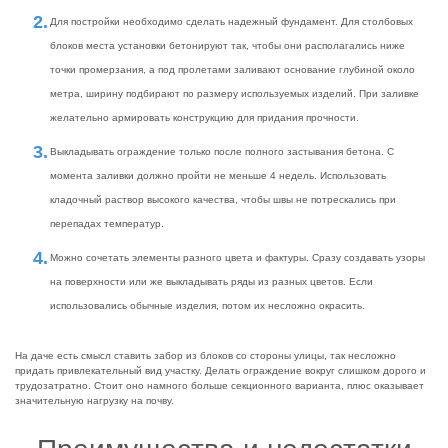
Для постройки необходимо сделать надежный фундамент. Для столбовых
блоков места установки бетонируют так, чтобы они располагались ниже
точки промерзания, а под пролетами заливают основание глубиной около
метра, ширину подбирают по размеру используемых изделий. При заливке
желательно армировать конструкцию для придания прочности.
Выкладывать ограждение только после полного застывания бетона. С
момента заливки должно пройти не меньше 4 недель. Использовать
кладочный раствор высокого качества, чтобы швы не потрескались при
перепадах температур.
Можно сочетать элементы разного цвета и фактуры. Сразу создавать узоры
на поверхности или же выкладывать ряды из разных цветов. Если
использовались обычные изделия, потом их несложно окрасить.
На даче есть смысл ставить забор из блоков со стороны улицы, так несложно
придать привлекательный вид участку. Делать ограждение вокруг слишком дорого и
трудозатратно. Стоит оно намного больше секционного варианта, плюс оказывает
значительную нагрузку на почву.