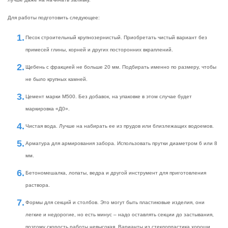
Для работы подготовить следующее:
Песок строительный крупнозернистый. Приобретать чистый вариант без
примесей глины, корней и других посторонних вкраплений.
Щебень с фракцией не больше 20 мм. Подбирать именно по размеру, чтобы
не было крупных камней.
Цемент марки М500. Без добавок, на упаковке в этом случае будет
маркировка «Д0».
Чистая вода. Лучше на набирать ее из прудов или близлежащих водоемов.
Арматура для армирования забора. Использовать прутки диаметром 6 или 8
мм.
Бетономешалка, лопаты, ведра и другой инструмент для приготовления
раствора.
Формы для секций и столбов. Это могут быть пластиковые изделия, они
легкие и недорогие, но есть минус – надо оставлять секции до застывания,
поэтому скорость работы невысокая. Варианты из стеклопластика хороши