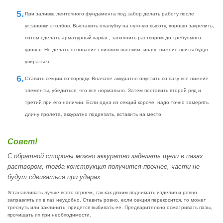
При заливке ленточного фундамента под забор делать работу после
установки столбов. Выставить опалубку на нужную высоту, хорошо закрепить,
потом сделать арматурный каркас, заполнить раствором до требуемого
уровня. Не делать основание слишком высоким, иначе нижние плиты будут
упираться.
Ставить секции по порядку. Вначале аккуратно опустить по пазу все нижние
элементы, убедиться, что все нормально. Затем поставить второй ряд и
третий при его наличии. Если одна из секций короче, надо точно замерять
длину пролета, аккуратно подрезать, вставить на место.
Совет!
С обратной стороны можно аккуратно заделать щели в пазах
раствором, тогда конструкция получится прочнее, части не
будут сдвигаться при ударах.
Устанавливать лучше всего втроем, так как двоим поднимать изделия и ровно
заправлять их в паз неудобно. Ставить ровно, если секция перекосится, то может
треснуть или заклинить, придется выбивать ее. Предварительно осматривать пазы,
прочищать их при необходимости.