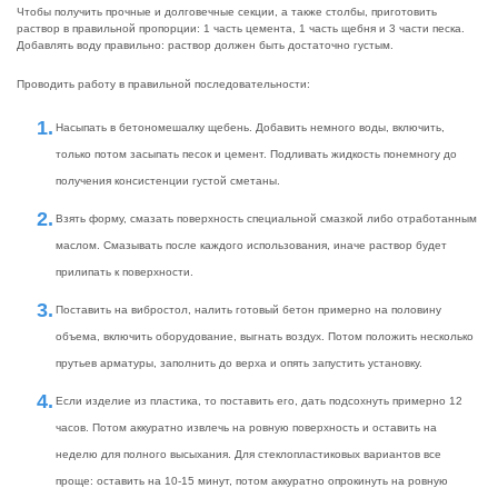
Чтобы получить прочные и долговечные секции, а также столбы, приготовить
раствор в правильной пропорции: 1 часть цемента, 1 часть щебня и 3 части песка.
Добавлять воду правильно: раствор должен быть достаточно густым.
Проводить работу в правильной последовательности:
Насыпать в бетономешалку щебень. Добавить немного воды, включить,
только потом засыпать песок и цемент. Подливать жидкость понемногу до
получения консистенции густой сметаны.
Взять форму, смазать поверхность специальной смазкой либо отработанным
маслом. Смазывать после каждого использования, иначе раствор будет
прилипать к поверхности.
Поставить на вибростол, налить готовый бетон примерно на половину
объема, включить оборудование, выгнать воздух. Потом положить несколько
прутьев арматуры, заполнить до верха и опять запустить установку.
Если изделие из пластика, то поставить его, дать подсохнуть примерно 12
часов. Потом аккуратно извлечь на ровную поверхность и оставить на
неделю для полного высыхания. Для стеклопластиковых вариантов все
проще: оставить на 10-15 минут, потом аккуратно опрокинуть на ровную