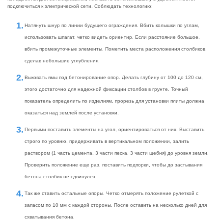
подключиться к электрической сети. Соблюдать технологию:
Натянуть шнур по линии будущего ограждения. Вбить колышки по углам,
использовать шпагат, четко видеть ориентир. Если расстояние большое,
вбить промежуточные элементы. Пометить места расположения столбиков,
сделав небольшие углубления.
Выковать ямы под бетонирование опор. Делать глубину от 100 до 120 см,
этого достаточно для надежной фиксации столбов в грунте. Точный
показатель определить по изделиям, прорезь для установки плиты должна
оказаться над землей после установки.
Первыми поставить элементы на угол, ориентироваться от них. Выставить
строго по уровню, придерживать в вертикальном положении, залить
раствором (1 часть цемента, 3 части песка, 3 части щебня) до уровня земли.
Проверить положение еще раз, поставить подпорки, чтобы до застывания
бетона столбик не сдвинулся.
Так же ставить остальные опоры. Четко отмерять положение рулеткой с
запасом по 10 мм с каждой стороны. После оставить на несколько дней для
схватывания бетона.