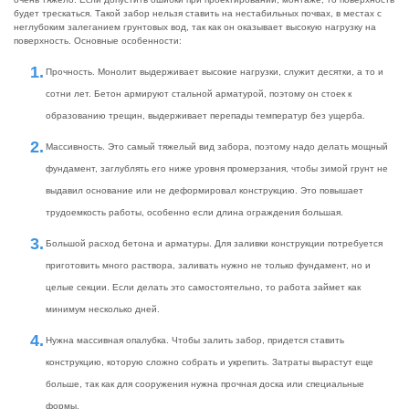
будет трескаться. Такой забор нельзя ставить на нестабильных почвах, в местах с
неглубоким залеганием грунтовых вод, так как он оказывает высокую нагрузку на
поверхность. Основные особенности:
Прочность. Монолит выдерживает высокие нагрузки, служит десятки, а то и
сотни лет. Бетон армируют стальной арматурой, поэтому он стоек к
образованию трещин, выдерживает перепады температур без ущерба.
Массивность. Это самый тяжелый вид забора, поэтому надо делать мощный
фундамент, заглублять его ниже уровня промерзания, чтобы зимой грунт не
выдавил основание или не деформировал конструкцию. Это повышает
трудоемкость работы, особенно если длина ограждения большая.
Большой расход бетона и арматуры. Для заливки конструкции потребуется
приготовить много раствора, заливать нужно не только фундамент, но и
целые секции. Если делать это самостоятельно, то работа займет как
минимум несколько дней.
Нужна массивная опалубка. Чтобы залить забор, придется ставить
конструкцию, которую сложно собрать и укрепить. Затраты вырастут еще
больше, так как для сооружения нужна прочная доска или специальные
формы.