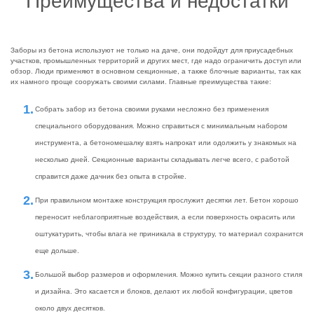
Преимущества и недостатки
Заборы из бетона используют не только на даче, они подойдут для приусадебных
участков, промышленных территорий и других мест, где надо ограничить доступ или
обзор. Люди применяют в основном секционные, а также блочные варианты, так как
их намного проще сооружать своими силами. Главные преимущества такие:
Собрать забор из бетона своими руками несложно без применения
специального оборудования. Можно справиться с минимальным набором
инструмента, а бетономешалку взять напрокат или одолжить у знакомых на
несколько дней. Секционные варианты складывать легче всего, с работой
справится даже дачник без опыта в стройке.
При правильном монтаже конструкция прослужит десятки лет. Бетон хорошо
переносит неблагоприятные воздействия, а если поверхность окрасить или
оштукатурить, чтобы влага не приникала в структуру, то материал сохранится
еще дольше.
Большой выбор размеров и оформления. Можно купить секции разного стиля
и дизайна. Это касается и блоков, делают их любой конфигурации, цветов
около двух десятков.