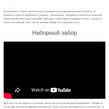
Лучше всего ставить монолитные ограждения на промышленных объектах. В
процессе работы привлекать технику – автомиксер, экскаватор для рытья траншей,
погрузчик для монтажа опалубки. Для дачи такой забор подойдет плохо, так как он
очень массивный, плюс после заливки придется отделывать его.
Наборный забор
Для него не потребуется техника, много бетона или мощный фундамент. Провести
установку несложно вдвоем или втроем. Если хорошо разобраться в технологии, то