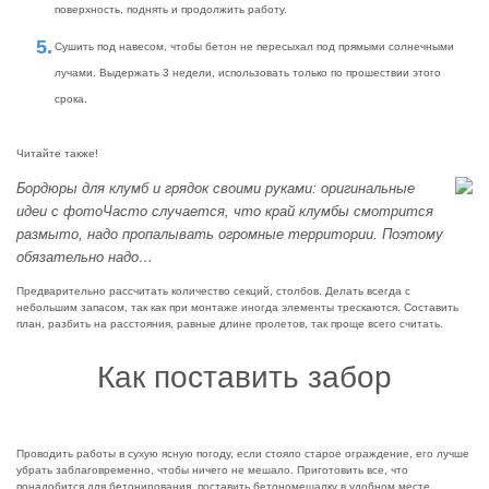
поверхность, поднять и продолжить работу.
Сушить под навесом, чтобы бетон не пересыхал под прямыми солнечными
лучами. Выдержать 3 недели, использовать только по прошествии этого
срока.
Читайте также!
Бордюры для клумб и грядок своими руками: оригинальные
идеи с фотоЧасто случается, что край клумбы смотрится
размыто, надо пропалывать огромные территории. Поэтому
обязательно надо…
Предварительно рассчитать количество секций, столбов. Делать всегда с
небольшим запасом, так как при монтаже иногда элементы трескаются. Составить
план, разбить на расстояния, равные длине пролетов, так проще всего считать.
Как поставить забор
Проводить работы в сухую ясную погоду, если стояло старое ограждение, его лучше
убрать заблаговременно, чтобы ничего не мешало. Приготовить все, что
понадобится для бетонирования, поставить бетономешалку в удобном месте,