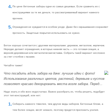
По цене бетонные заборы одни из самых дешевых. Если сравнить их с
конструкциями за те же деньги, то рассматриваемый вариант намного
прочнее.
Ограждения не нуждаются в особом уходе. Даже без окрашивания сохраняют
прочность. Защитные покрытия использовать не нужно.
Бетон хорошо сочетается с другими материалами: деревом, металлом, кирпичом.
Нередко делают ограждения, в которых нижняя часть — это готовая секция, а
верхняя деревянная или металлическая вставка. Собрать такой вариант несложно
за счет столбов с пазами.
Читайте также!
Что посадить вдоль забора на даче: лучшие идеи с фото!
Использование различных цветов, растений, деревьев и кустов
позволяет красиво декорировать места возле забора. Перед…
Надо знать и обо всех недостатках. Важно разобрать их, чтобы решить, подойдет
этот тип конструкций, или нет:
Собирать намного тяжелее, чем другие виды заборов. Бетонные блоки, а
тем более секции, весят немало, поэтому придется приложить усилия.