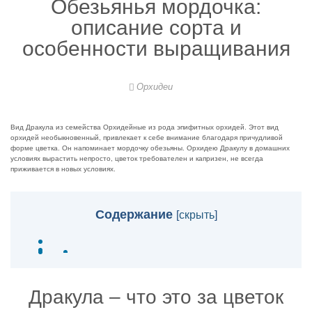
Обезьянья мордочка:
описание сорта и
особенности выращивания
Орхидеи
Вид Дракула из семейства Орхидейные из рода эпифитных орхидей. Этот вид
орхидей необыкновенный, привлекает к себе внимание благодаря причудливой
форме цветка. Он напоминает мордочку обезьяны. Орхидею Дракулу в домашних
условиях вырастить непросто, цветок требователен и капризен, не всегда
приживается в новых условиях.
Содержание
[
скрыть
]
Дракула – что это за цветок