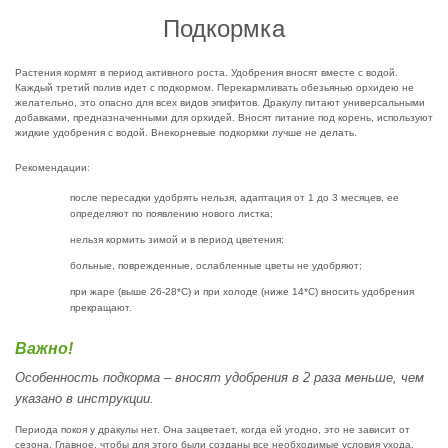
Подкормка
Растения кормят в период активного роста. Удобрения вносят вместе с водой.
Каждый третий полив идет с подкормом. Перекармливать обезьянью орхидею не
желательно, это опасно для всех видов эпифитов. Дракулу питают универсальными
добавками, предназначенными для орхидей. Вносят питание под корень, используют
жидкие удобрения с водой. Внекорневые подкормки лучше не делать.
Рекомендации:
после пересадки удобрять нельзя, адаптация от 1 до 3 месяцев, ее
определяют по появлению нового листка;
нельзя кормить зимой и в период цветения;
больные, поврежденные, ослабленные цветы не удобряют;
при жаре (выше 26-28*С) и при холоде (ниже 14*С) вносить удобрения
прекращают.
Важно!
Особенность подкорма – вносят удобрения в 2 раза меньше, чем
указано в инструкции.
Периода покоя у дракулы нет. Она зацветает, когда ей угодно, это не зависит от
сезона. Главное, чтобы для этого были созданы все необходимые условия ухода.