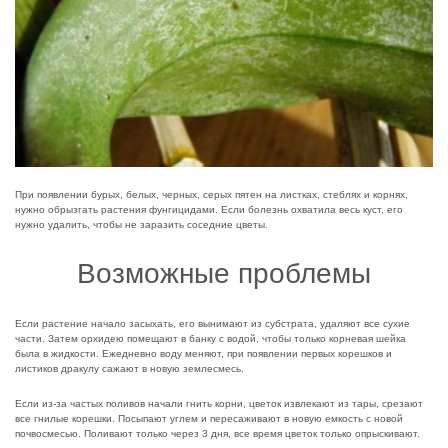
При появлении бурых, белых, черных, серых пятен на листках, стеблях и корнях,
нужно обрызгать растения фунгицидами. Если болезнь охватила весь куст, его
нужно удалить, чтобы не заразить соседние цветы.
Возможные проблемы
Если растение начало засыхать, его вынимают из субстрата, удаляют все сухие
части. Затем орхидею помещают в банку с водой, чтобы только корневая шейка
была в жидкости. Ежедневно воду меняют, при появлении первых корешков и
листиков дракулу сажают в новую землесмесь.
Если из-за частых поливов начали гнить корни, цветок извлекают из тары, срезают
все гнилые корешки. Посыпают углем и пересаживают в новую емкость с новой
почвосмесью. Поливают только через 3 дня, все время цветок только опрыскивают.