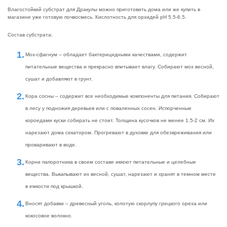
Влагостойкий субстрат для Дракулы можно приготовить дома или же купить в
магазине уже готовую почвосмесь. Кислотность для орхидей рН 5.5-6.5.
Состав субстрата:
Мох-сфагнум – обладает бактерицидными качествами, содержит
питательные вещества и прекрасно впитывает влагу. Собирают мох весной,
сушат и добавляют в грунт.
Кора сосны – содержит все необходимые компоненты для питания. Собирают
в лесу у подножия деревьев или с поваленных сосен. Испорченные
короедами куски собирать не стоит. Толщина кусочков не менее 1.5-2 см. Их
нарезают дома секатором. Прогревают в духовке для обезвреживания или
проваривают в воде.
Корни папоротника в своем составе имеют питательные и целебные
вещества. Выкапывают их весной, сушат, нарезают и хранят в темном месте
в емкости под крышкой.
Вносят добавки – древесный уголь, колотую скорлупу грецкого ореха или
кокосовое волокно.