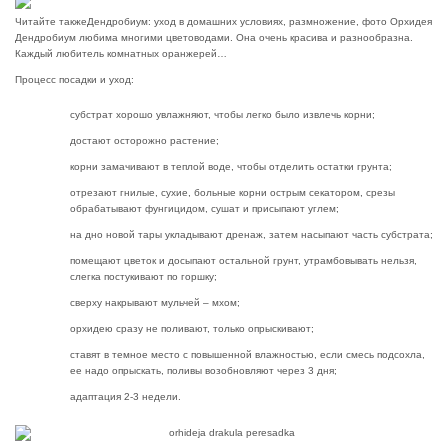
Читайте также
Дендробиум: уход в домашних условиях, размножение, фото Орхидея
Дендробиум любима многими цветоводами. Она очень красива и разнообразна.
Каждый любитель комнатных оранжерей…
Процесс посадки и уход:
субстрат хорошо увлажняют, чтобы легко было извлечь корни;
достают осторожно растение;
корни замачивают в теплой воде, чтобы отделить остатки грунта;
отрезают гнилые, сухие, больные корни острым секатором, срезы
обрабатывают фунгицидом, сушат и присыпают углем;
на дно новой тары укладывают дренаж, затем насыпают часть субстрата;
помещают цветок и досыпают остальной грунт, утрамбовывать нельзя,
слегка постукивают по горшку;
сверху накрывают мульчей – мхом;
орхидею сразу не поливают, только опрыскивают;
ставят в темное место с повышенной влажностью, если смесь подсохла,
ее надо опрыскать, поливы возобновляют через 3 дня;
адаптация 2-3 недели.