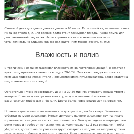
Световой день для цветка должен длиться 10 часов. Если зимой недостаточно света
из-за короткого дня, или осенью долго стоит пасмурная погода, нужны лампы для
дополнительной подсветки. Нельзя применять лампы накаливания, если
устанавливать их слишком близко над растением можно обжечь листья.
Влажность и полив
В тропических лесах повышенная влажность из-за постоянных дождей. В квартире
нужно поддерживать влажность воздуха 70-80%. Увлажняют воздух в комнате с
помощью прибора увлажнителя и опрыскивания из пульверизатора. Также ставят на
подоконники емкости с водой.
Обязательно нужно проветривать дом, на 30-40 мин приоткрывать окошко утром и
вечером. Если не проветривать комнату, то при повышенной влажности
размножаться грибковые инфекции. Цветы болезненно реагируют на сквозняки.
Поливают цветы мягкой отстоянной или дождевой водой без хлора. Увлажняют
субстрат по мере высыхания. Нельзя допускать полного высыхания грунта, иначе
корневая система уже не сможет восстановиться. Чем прохладнее в квартире, тем
реже полив и наоборот, при жаре поливы увеличивают до 2 раз в неделю. Чтобы
убедиться, достаточно ли увлажнен грунт, смотрят на поддон, на котором должна
появиться вода. Лишнюю жидкость сливают. Если опрыскивать только поверхность