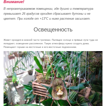
Внимание!
В непроветриваемом помещении, где душно и температура
превышает 26 градусов орхидея сбрасывает бутоны и не
цветет. При холоде от +13*С и ниже растение засыхает.
Освещенность
Живет орхидея в нижней части тропиках. Палящее солнце и прямые лучи туда не
попадают, освещение рассеянное. Такую атмосферу нужно создать дома.
Помещают горшки на восточные и юго-восточные подоконники.