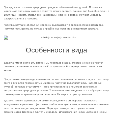
Причудливое создание природы – орхидея с обезьяньей мордочкой. Похожа на
маленькую обезьянку, которая прячется между листьев. Данный вид был обнаружен в
1870 году Роэлем, описал его Райхенбах. Родиной орхидеи считают Эквадор,
распространена в Америке.
Красивоцветущие обезьяньи мордочки выращивают в оранжереях и в квартирах.
Популярность цветка не только в яркой внешности, но и в приятном аромате.
Особенности вида
Дракула имеет около 100 видов и 20 подвидов dracula. Многие из них считаются
редкими растениями и занесены в Красную книгу. В природе цветы стелятся по
земле.
Представительницы вида невысокого роста с зелеными листками в виде стрел, чаще
всего с губчатой поверхностью. Листочки частично выполняют роль надземных
клубней, которые отсутствуют. Такое приспособление помогает выживать в
экстремальных природных условиях. Три чашелистика соединяются и образуют чашу
с вытянутыми острыми концами лепестков. На выростах растут волоски.
Дракулы имеют вертикальные цветоносы в длину 5 см, переплетающиеся с
воздушными корешками. Цветочные стебли одноцветковые, прямые или направлены
вниз, часто проходят под корнями. Одни цветы отцветают, другие только
формируются. Цветение длится 2-3 недели. Для появления новых цветочков нужны