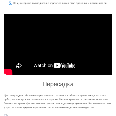
На дно горшка выкладывают керамзит в качестве дренажа и наполнителя.
Пересадка
Цветы орхидеи обезьяны пересаживают только в крайнем случае: когда засолен
субстрат или куст не помещается в горшке. Нельзя тревожить растение, если оно
болеет, во время формирования цветоносов и до конца цветения. Корневая система
у цветка очень хрупкая и ранимая, пересаживать надо очень аккуратно.