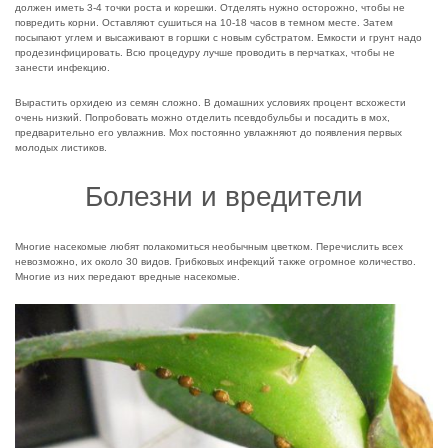
должен иметь 3-4 точки роста и корешки. Отделять нужно осторожно, чтобы не
повредить корни. Оставляют сушиться на 10-18 часов в темном месте. Затем
посыпают углем и высаживают в горшки с новым субстратом. Емкости и грунт надо
продезинфицировать. Всю процедуру лучше проводить в перчатках, чтобы не
занести инфекцию.
Вырастить орхидею из семян сложно. В домашних условиях процент всхожести
очень низкий. Попробовать можно отделить псевдобульбы и посадить в мох,
предварительно его увлажнив. Мох постоянно увлажняют до появления первых
молодых листиков.
Болезни и вредители
Многие насекомые любят полакомиться необычным цветком. Перечислить всех
невозможно, их около 30 видов. Грибковых инфекций также огромное количество.
Многие из них передают вредные насекомые.