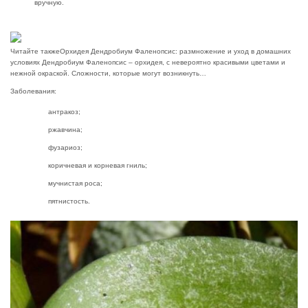
вручную.
Читайте также
Орхидея Дендробиум Фаленопсис: размножение и уход в домашних
условиях Дендробиум Фаленопсис – орхидея, с невероятно красивыми цветами и
нежной окраской. Сложности, которые могут возникнуть…
Заболевания:
антракоз;
ржавчина;
фузариоз;
коричневая и корневая гниль;
мучнистая роса;
пятнистость.