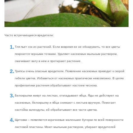
Часто встречающиеся вредители:
Тля пьет сок из растений. Если вовремя ее не обнаружить, то все цветы
покроются черными точками. Удаляют насекомых мыльным раствором,
смачивают вату в нем и протирают растение.
Трипсы очень опасные вредители. Появление насекомых приводит к скорой
гибели цветка. Избавиться от насекомых практически невозможно. В целях
профилактики растения обрабатывают настоем чеснока.
Белокрылки живут на листках, откладывают яйца. Яды не действуют на
насекомых, белокрылку и яйца снимают с листьев вручную. Помогает
настойка календулы, ей обрабатывают все части цветка.
Щитовки – появляются коричневые маленькие бугорки по всей поверхности
листовой пластины. Моют мыльным раствором, убирают вредителей