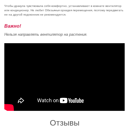
Чтобы дракула чувствовала себя комфортно, устанавливают в комнате вентилятор
или кондиционер. Не любит Обезьянья орхидея перемещения, поэтому передвигать
ее на другой подоконник не рекомендуется.
Важно!
Нельзя направлять вентилятор на растения.
Отзывы