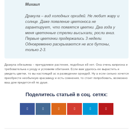
Михаил
Дракула – вид холодных орхидей. Не любит жару и
солнце. Даже появление цветоноса не
гарантирует, что появятся цветки. Два года у
меня цветочные стрелки высыхали, росли вниз.
Первые цветочки продержались 3 недели.
Одновременно раскрываются не все бутоны,
только 2-3.
Дракула обезьянка – причудливое растение, подобных ей нет. Она очень капризна и
требовательна к уходу и условиям обитания. Если вам удалось ее вырастить и
увидеть цветки, то вы настоящий ас в разведении орхидей. Ну а если сильно хочется
приобрести необычную красавицу и есть сомнения, то стоит попробовать, возможно
ваш дом придется ей по душе.
Поделитесь статьей в соц. сетях: