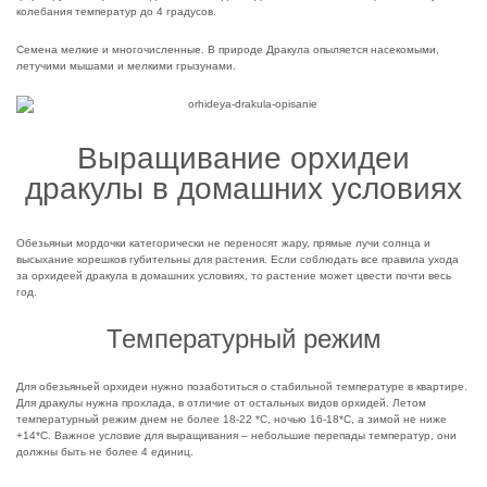
колебания температур до 4 градусов.
Семена мелкие и многочисленные. В природе Дракула опыляется насекомыми,
летучими мышами и мелкими грызунами.
Выращивание орхидеи
дракулы в домашних условиях
Обезьяньи мордочки категорически не переносят жару, прямые лучи солнца и
высыхание корешков губительны для растения. Если соблюдать все правила ухода
за орхидеей дракула в домашних условиях, то растение может цвести почти весь
год.
Температурный режим
Для обезьяньей орхидеи нужно позаботиться о стабильной температуре в квартире.
Для дракулы нужна прохлада, в отличие от остальных видов орхидей. Летом
температурный режим днем не более 18-22 *С, ночью 16-18*С, а зимой не ниже
+14*С. Важное условие для выращивания – небольшие перепады температур, они
должны быть не более 4 единиц.