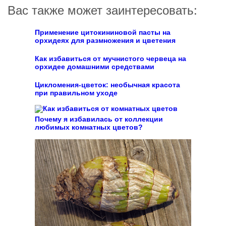
Вас также может заинтересовать:
Применение цитокининовой пасты на
орхидеях для размножения и цветения
Как избавиться от мучнистого червеца на
орхидее домашними средствами
Цикломения-цветок: необычная красота
при правильном уходе
Почему я избавилась от коллекции
любимых комнатных цветов?