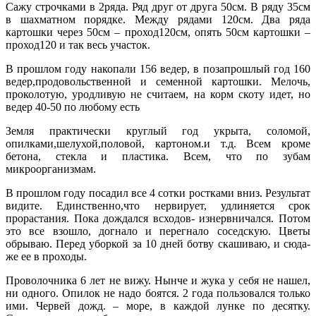
Сажу строчками в 2ряда. Ряд друг от друга 50см. В ряду 35см
в шахматном порядке. Между рядами 120см. Два ряда
картошки через 50см – проход120см, опять 50см картошки –
проход120 и так весь участок.
В прошлом году накопали 156 ведер, в позапрошлый год 160
ведер,продовольственной и семенной картошки. Мелочь,
проколотую, уродливую не считаем, на корм скоту идет, но
ведер 40-50 по любому есть
Земля практически круглый год укрыта, соломой,
опилками,шелухой,половой, картоном.и т.д. Всем кроме
бетона, стекла и пластика. Всем, что по зубам
микроорганизмам.
В прошлом году посадил все 4 сотки ростками вниз. Результат
видите. Единственно,что нервирует, удлиняется срок
прорастания. Пока дождался всходов- изнервничался. Потом
это все взошло, догнало и перегнало соседскую. Цветы
обрываю. Перед уборкой за 10 дней ботву скашиваю, и сюда-
же ее в проходы.
Проволочника 6 лет не вижу. Нынче и жука у себя не нашел,
ни одного. Опилок не надо боятся. 2 года пользовался только
ими. Червей дожд. – море, в каждой лунке по десятку.