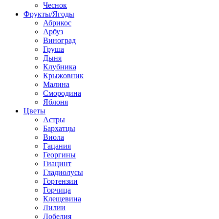
Чеснок
Фрукты/Ягоды
Абрикос
Арбуз
Виноград
Груша
Дыня
Клубника
Крыжовник
Малина
Смородина
Яблоня
Цветы
Астры
Бархатцы
Виола
Гацания
Георгины
Гиацинт
Гладиолусы
Гортензии
Горчица
Клещевина
Лилии
Лобелия