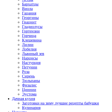
Бархатцы
Виола
Гацания
Георгины
Гиацинт
Гладиолусы
Гортензии
Горчица
Клещевина
Лилии
Лобелия
Львиный зев
Нарцисы
Настурция
Петунии
Роза
Сирень
Тюльпаны
Физалис
Циннии
Эустома
Дачная кухня
Заготовки на зиму лучшие рецепты бабушки
Кулинария