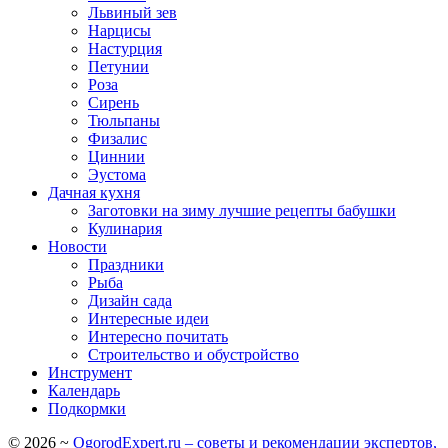
Львиный зев
Нарцисы
Настурция
Петунии
Роза
Сирень
Тюльпаны
Физалис
Циннии
Эустома
Дачная кухня
Заготовки на зиму лучшие рецепты бабушки
Кулинария
Новости
Праздники
Рыба
Дизайн сада
Интересные идеи
Интересно почитать
Строительство и обустройство
Инструмент
Календарь
Подкормки
©
2026
~
OgorodExpert.ru – cоветы и рекомендации экспертов,