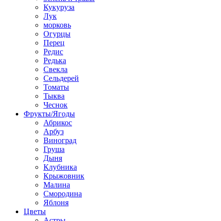
Кукуруза
Лук
морковь
Огурцы
Перец
Редис
Редька
Свекла
Сельдерей
Томаты
Тыква
Чеснок
Фрукты/Ягоды
Абрикос
Арбуз
Виноград
Груша
Дыня
Клубника
Крыжовник
Малина
Смородина
Яблоня
Цветы
Астры