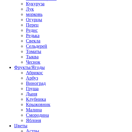
Кукуруза
Лук
морковь
Огурцы
Перец
Редис
Редька
Свекла
Сельдерей
Томаты
Тыква
Чеснок
Фрукты/Ягоды
Абрикос
Арбуз
Виноград
Груша
Дыня
Клубника
Крыжовник
Малина
Смородина
Яблоня
Цветы
Астры