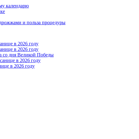
ому календарю
ике
 дрожжами и польза процедуры
анице в 2026 году
анице в 2026 году
на со дня Великой Победы
санице в 2026 году
ице в 2026 году