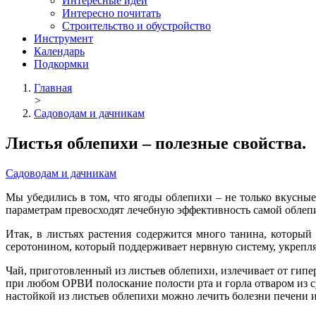
Интересные идеи
Интересно почитать
Строительство и обустройство
Инструмент
Календарь
Подкормки
Главная
>
Садоводам и дачникам
Листья облепихи – полезные свойства.
Садоводам и дачникам
Мы убедились в том, что ягоды облепихи – не только вкусные
параметрам превосходят лечебную эффективность самой облеп
Итак, в листьях растения содержится много танина, которы
серотонином, который поддерживает нервную систему, укрепля
Чай, приготовленный из листьев облепихи, излечивает от гипе
при любом ОРВИ полоскание полости рта и горла отваром из су
настойкой из листьев облепихи можно лечить болезни печени 