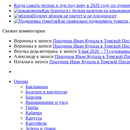
Когда сажать чеснок и лук под зиму в 2026 году по лунн
Как бороться с белым налетом на крыжовн
Почему яблоня не цветет и не плодоносит
Как правильно подкормить томаты
Свежие комментарии
Вероника
к записи
Праздник Иван Купала в Томской Пис
Вероника
к записи
Праздник Иван Купала в Томской Пис
Внучка деда-ветерана.
к записи
9 мая 2026 – 73 годовщи
Александр
к записи
Праздник Иван Купала в Томской Пи
Наталья
к записи
Праздник Иван Купала в Томской Писан
Овощи
Баклажаны
Болезни и вредители
Базилик
Выращивание и уход
Грибы
Кабачки
Капуста
Картофель
Зелень и травы