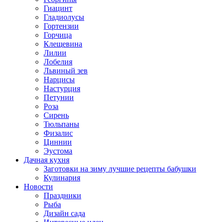
Гиацинт
Гладиолусы
Гортензии
Горчица
Клещевина
Лилии
Лобелия
Львиный зев
Нарцисы
Настурция
Петунии
Роза
Сирень
Тюльпаны
Физалис
Циннии
Эустома
Дачная кухня
Заготовки на зиму лучшие рецепты бабушки
Кулинария
Новости
Праздники
Рыба
Дизайн сада