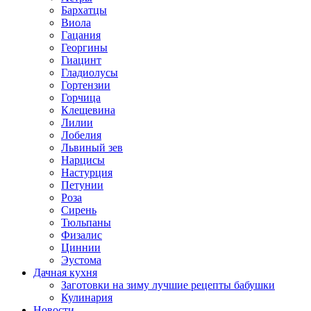
Бархатцы
Виола
Гацания
Георгины
Гиацинт
Гладиолусы
Гортензии
Горчица
Клещевина
Лилии
Лобелия
Львиный зев
Нарцисы
Настурция
Петунии
Роза
Сирень
Тюльпаны
Физалис
Циннии
Эустома
Дачная кухня
Заготовки на зиму лучшие рецепты бабушки
Кулинария
Новости