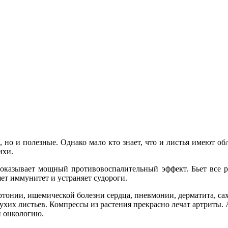
, но и полезные. Однако мало кто знает, что и листья имеют о
ихи.
й оказывает мощный противовоспалительный эффект. Бьет все 
ет иммунитет и устраняет судороги.
ртонии, ишемической болезни сердца, пневмонии, дерматита, сах
хих листьев. Компрессы из растения прекрасно лечат артриты. 
и онкологию.