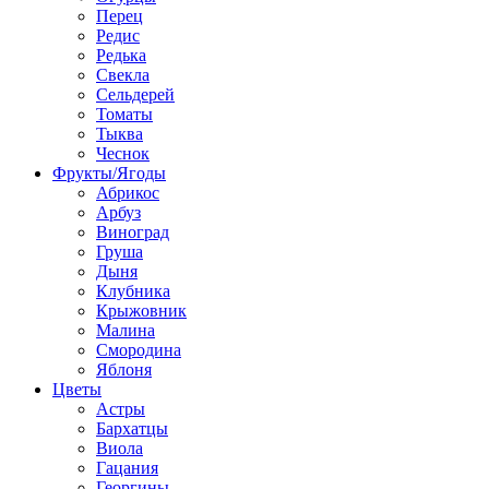
Перец
Редис
Редька
Свекла
Сельдерей
Томаты
Тыква
Чеснок
Фрукты/Ягоды
Абрикос
Арбуз
Виноград
Груша
Дыня
Клубника
Крыжовник
Малина
Смородина
Яблоня
Цветы
Астры
Бархатцы
Виола
Гацания
Георгины