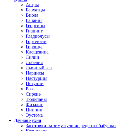
Астры
Бархатцы
Виола
Гацания
Георгины
Гиацинт
Гладиолусы
Гортензии
Горчица
Клещевина
Лилии
Лобелия
Львиный зев
Нарцисы
Настурция
Петунии
Роза
Сирень
Тюльпаны
Физалис
Циннии
Эустома
Дачная кухня
Заготовки на зиму лучшие рецепты бабушки
Кулинария