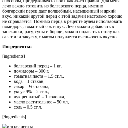
способом, придерживаясь своих каких-то правил. Для меня
лечо важно готовить из болгарского перца, именно
болгарский перец дает волшебный, насыщенный и яркий
вкус, никакой другой перец с этой задачей настолько хорошо
не справляется. Помимо перца в рецепте будем использовать
помидоры, томатный сок и лук. Лечо можно добавлять в
запеканки, рагу, супы и борщи, можно подавать к столу как
салат или закуску, с мясом получается очень-очень вкусно.
Ингредиенты:
[ingredients]
болгарский перец – 1 кг,
помидоры – 300 г,
томатная паста – 1,5 ст.л.,
вода – 1 стакан,
сахар – ¼ стакана,
уксус 9% – 2 ст.л.,
лук репчатый – 1 головка,
масло растительное – 50 мл,
соль – 0,5 ст.л.
[/ingredients]