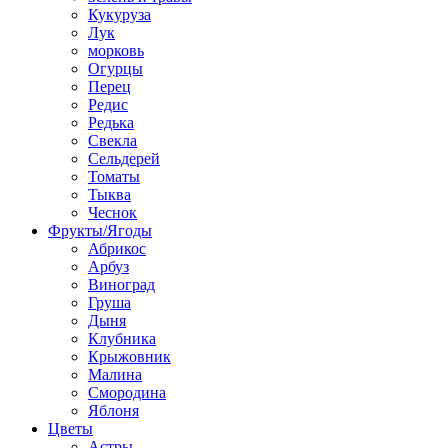
Кукуруза
Лук
морковь
Огурцы
Перец
Редис
Редька
Свекла
Сельдерей
Томаты
Тыква
Чеснок
Фрукты/Ягоды
Абрикос
Арбуз
Виноград
Груша
Дыня
Клубника
Крыжовник
Малина
Смородина
Яблоня
Цветы
Астры