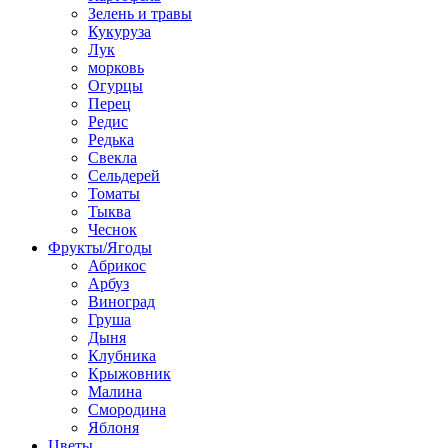
Зелень и травы
Кукуруза
Лук
морковь
Огурцы
Перец
Редис
Редька
Свекла
Сельдерей
Томаты
Тыква
Чеснок
Фрукты/Ягоды
Абрикос
Арбуз
Виноград
Груша
Дыня
Клубника
Крыжовник
Малина
Смородина
Яблоня
Цветы