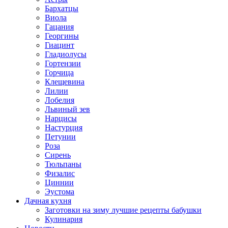
Бархатцы
Виола
Гацания
Георгины
Гиацинт
Гладиолусы
Гортензии
Горчица
Клещевина
Лилии
Лобелия
Львиный зев
Нарцисы
Настурция
Петунии
Роза
Сирень
Тюльпаны
Физалис
Циннии
Эустома
Дачная кухня
Заготовки на зиму лучшие рецепты бабушки
Кулинария