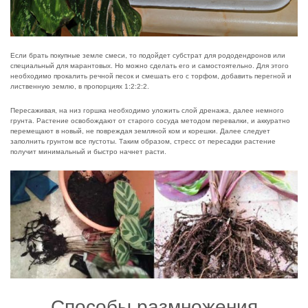
Если брать покупные земле смеси, то подойдет субстрат для рододендронов или
специальный для марантовых. Но можно сделать его и самостоятельно. Для этого
необходимо прокалить речной песок и смешать его с торфом, добавить перегной и
лиственную землю, в пропорциях 1:2:2:2.
Пересаживая, на низ горшка необходимо уложить слой дренажа, далее немного
грунта. Растение освобождают от старого сосуда методом перевалки, и аккуратно
перемещают в новый, не повреждая земляной ком и корешки. Далее следует
заполнить грунтом все пустоты. Таким образом, стресс от пересадки растение
получит минимальный и быстро начнет расти.
Способы размножения