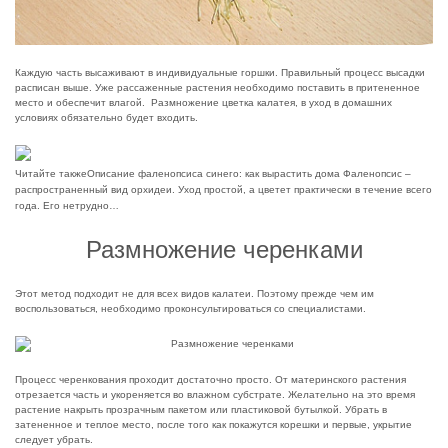
Каждую часть высаживают в индивидуальные горшки. Правильный процесс высадки
расписан выше. Уже рассаженные растения необходимо поставить в притененное
место и обеспечит влагой. Размножение цветка калатея, в уход в домашних
условиях обязательно будет входить.
Читайте также
Описание фаленопсиса синего: как вырастить дома Фаленопсис –
распространенный вид орхидеи. Уход простой, а цветет практически в течение всего
года. Его нетрудно…
Размножение черенками
Этот метод подходит не для всех видов калатеи. Поэтому прежде чем им
воспользоваться, необходимо проконсультироваться со специалистами.
Процесс черенкования проходит достаточно просто. От материнского растения
отрезается часть и укореняется во влажном субстрате. Желательно на это время
растение накрыть прозрачным пакетом или пластиковой бутылкой. Убрать в
затененное и теплое место, после того как покажутся корешки и первые, укрытие
следует убрать.