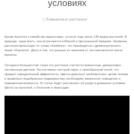
условиях
Комнатные растения
Кроме Калатеи к семейству марантовых относят еще около 130 видов растений. В
природе, чаще всего, они встречаются в Южной и Центральной Америке. Название
растения происходит от слова «Kalathos», что переводится с древнегреческого
языка «Корзина». Дело в том, что раньше из черенков от листьев калатеи плели
корзины.
Сегодня в большинстве стран это растение считается комнатным, декоративно
лиственным цветком. Листья имеют пестрый окрас и своеобразный изгиб, что
придает определенный эффектность. Цветок довольно требователен, кроме полива
и правильно подобранных подкормок ему необходимо умеренное освещение и
повышенная влажность. В статье будет рассказано об уходе в домашних условиях
(фото) за калатеей, о болезнях и пересадке.