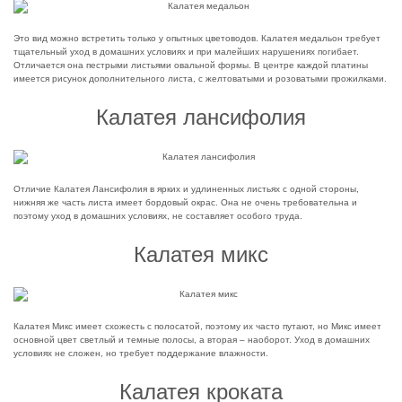
Это вид можно встретить только у опытных цветоводов. Калатея медальон требует
тщательный уход в домашних условиях и при малейших нарушениях погибает.
Отличается она пестрыми листьями овальной формы. В центре каждой платины
имеется рисунок дополнительного листа, с желтоватыми и розоватыми прожилками.
Калатея лансифолия
Отличие Калатея Лансифолия в ярких и удлиненных листьях с одной стороны,
нижняя же часть листа имеет бордовый окрас. Она не очень требовательна и
поэтому уход в домашних условиях, не составляет особого труда.
Калатея микс
Калатея Микс имеет схожесть с полосатой, поэтому их часто путают, но Микс имеет
основной цвет светлый и темные полосы, а вторая – наоборот. Уход в домашних
условиях не сложен, но требует поддержание влажности.
Калатея кроката