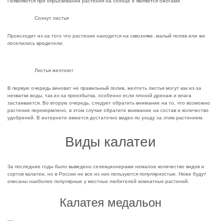
Появляются при опрыскивании растения на солнце и являются ожогами.
Сохнут листья
Происходит из-за того что растение находится на сквозняке, малый полив или же
поселились вредители.
Листья желтеют
В первую очередь виноват не правильный полив, желтеть листья могут как из-за
нехватки воды, так из-за преизбытка, особенно если плохой дренаж и влага
застаивается. Во вторую очередь, следует обратить внимание на то, что возможно
растение перекормлено, в этом случае обратите внимание на состав и количество
удобрений. В интернете имеется достаточно видео по уходу за этим растением.
Виды калатеи
За последние годы было выведено селекционерами немалое количество видов и
сортов калатеи, но в России не все из них пользуются популярностью. Ниже будут
описаны наиболее популярные у местных любителей комнатных растений.
Калатея медальон