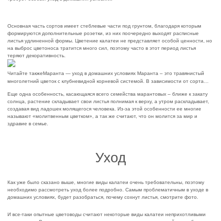
Основная часть сортов имеет стеблевые части под грунтом, благодаря которым
формируются дополнительные розетки, из них поочередно выходят расписные
листья удлиненной формы. Цветение калатеи не представляет особой ценности, но
на выброс цветоноса тратится много сил, поэтому часто в этот период листья
теряют декоративность.
Читайте также
Маранта — уход в домашних условиях Маранта – это травянистый
многолетний цветок с клубневидной корневой системой. В зависимости от сорта…
Еще одна особенность, касающаяся всего семейства марантовых – ближе к закату
солнца, растение складывает свои листья полнимая к верху, а утром раскладывает,
создавая вид ладошек молящегося человека. Из-за этой особенности ее многие
называют «молитвенным цветком», а так же считают, что он молится за мир и
здравие в семье.
Уход
Как уже было сказано выше, многие виды калатеи очень требовательны, поэтому
необходимо рассмотреть уход более подробно. Самым проблематичным в уходе в
домашних условиях, будет разобраться, почему сохнут листья, смотрите фото.
И все-таки опытные цветоводы считают некоторые виды калатеи неприхотливыми