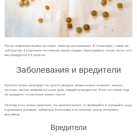
После появления первых листиков, саженцы рассаживают. В стаканчики с таким же
субстратом, в отдельное постоянное кашпо следует пересаживать только после того
как обрадуется 3-5 розеток.
Заболевания и вредители
Калатея сильно реагирует на сухость воздуха, моментально начинает чахнуть:
желтеют листья, появляются сухие края, заводятся вредители. Если состояние еще
не запущено, то растение можно спасти.
Поэтому если только заметили, что калатея чахнет, то проверяйте и улучшайте уход
в домашних условиях, займитесь болезнями и их лечение, иначе потеряете
красавицу.
Вредители