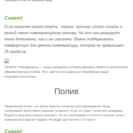
сказывается на ее внешнем виде.
Совет!
Если калатея начала вянуть, значит, причину стоит искать в
резкой смене температурного режима. На это она реагирует
очень болезненно, как и на сквозняки. Важно поддерживать
комфортную для цветка температуру, которая не превышает
25 градусов.
Читайте также
Драцена — уход в домашних условиях Драцена является тропическим
африканским растением. Этот цветок стал довольно популярным среди
непрофессиональных…
Полив
Правильный полив – не менее важное значение для выращивания. Воду
необходимо приготовить заранее, в идеале, если это будет талая или дождевая.
Водой из-под крана можно поливать. Но ее необходимо отстоять в течение суток с
завернутым в марлю торфом. На ведро достаточно 2-3 горсти.
Совет!