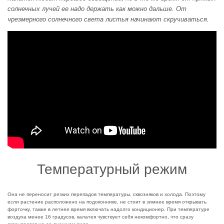
солнечных лучей ее надо держать как можно дальше. От
чрезмерного солнечного света листья начинают скручиваться.
Температурный режим
Она не переносит резких перепадов температуры, сквозняков и холода. Поэтому
если растение расположено на подоконнике, не стоит в зимнее время открывать
форточку, также в летнее время включать надолго кондиционер. При температуре
воздуха менее 16 градусов, калатея чувствует себя некомфортно, что сразу