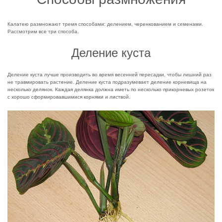
Калатею размножают тремя способами: делением, черенкованием и семенами.
Рассмотрим все три способа.
Деление куста
Деление куста лучше производить во время весенней пересадки, чтобы лишний раз
не травмировать растение. Деление куста подразумевает деление корневища на
несколько делянок. Каждая делянка должна иметь по несколько прикорневых розеток
с хорошо сформировавшимися корнями и листвой.