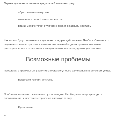
Первые признаки появления вредителей заметны сразу:
образовывается паутина;
появляется липкий налет на листве;
видны мелкие точки отличного окраса (красные, желтые).
Как только будут заметны эти признаки, следует действовать. Чтобы избавиться от
паутинного клеща, трипсов и щитовки листья необходимо промыть мыльным
раствором или воспользоваться специальными инсектицидными растворами.
Возможные проблемы
Проблемы с правильным развитием куста могут быть заложены в недолжном уходе.
Высыхают кончики листьев.
Проблема заключается в сильно сухом воздухе. Необходимо чаще проводить
опрыскивание, и поставить горшок на влажную гальку.
Сухие пятна