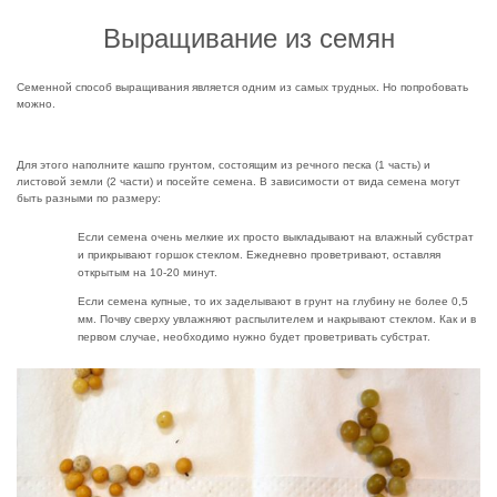
Выращивание из семян
Семенной способ выращивания является одним из самых трудных. Но попробовать
можно.
Для этого наполните кашпо грунтом, состоящим из речного песка (1 часть) и
листовой земли (2 части) и посейте семена. В зависимости от вида семена могут
быть разными по размеру:
Если семена очень мелкие их просто выкладывают на влажный субстрат
и прикрывают горшок стеклом. Ежедневно проветривают, оставляя
открытым на 10-20 минут.
Если семена купные, то их заделывают в грунт на глубину не более 0,5
мм. Почву сверху увлажняют распылителем и накрывают стеклом. Как и в
первом случае, необходимо нужно будет проветривать субстрат.