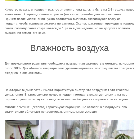
Качество воды для полива – важное значение, она должна быть на 2-3 градуса выше
комнатной. В период обильного роста (весна-лето) необходим частый полив.
Причем после увлажнения нужно полностью выливать скопившуюся влагу из
поддона, чтобы корневая система не загнила. Осенью растение переходит в период
покоя, поэтому полив сокращается до 1 раза в две недели, но не допуская полного
высыхания земляного кома.
Влажность воздуха
Для нормального развития необходима повышенная влажность в комнате, примерно
около 90%. Для обычной квартиры этот уровень нереален, поэтому листья требуется
ежедневно опрыскивать.
Некоторые виды калатеи имеют бархатистую листву, что затрудняет эти способы
увлажнения. В таких случаях лучше в поддон помещать влажную гальку, а на нее
горшок с цветком, но нужно следить за тем, чтобы дно не соприкасалась с водой.
Многие опытные цветоводы практикуют выращивание калатеи в аквариумах, это
значительно облегчает придерживать оптимальные условия.