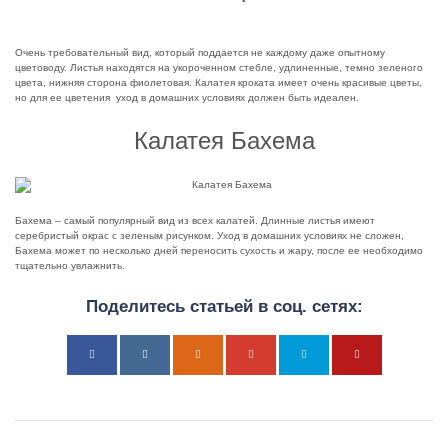
Очень требовательный вид, который поддается не каждому даже опытному
цветоводу. Листья находятся на укороченном стебле, удлиненные, темно зеленого
цвета, нижняя сторона фиолетовая. Калатея кроката имеет очень красивые цветы,
но для ее цветения уход в домашних условиях должен быть идеален.
Калатея Бахема
Бахема – самый популярный вид из всех калатей. Длинные листья имеют
серебристый окрас с зеленым рисунком. Уход в домашних условиях не сложен,
Бахема может по несколько дней переносить сухость и жару, после ее необходимо
тщательно увлажнить.
Поделитесь статьей в соц. сетях: