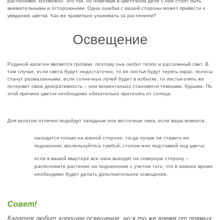
растениями. Возможно, это так, но новичкам в цветочном деле с ней стоит быть
внимательными и осторожными. Одна ошибка с вашей стороны может привести к
увяданию цветка. Как же правильно ухаживать за растением?
Освещение
Родиной калатеи являются тропики, поэтому она любит тепло и рассеянный свет. В
том случае, если света будет недостаточно, то ее листья будут терять окрас, полосы
станут размазанными, если солнечных лучей будет в избытке, то листья опять же
потеряют свою декоративность – они моментально становятся темными, бурыми. По
этой причине цветок необходимо обязательно притенять от солнца.
Для калатеи отлично подойдут западные или восточные окна, если ваша комната:
находится только на южной стороне, тогда лучше не ставить ее
подоконник, воспользуйтесь тумбой, столом или подставкой под цветы;
если в вашей квартире все окна выходят на северную сторону –
расположите растение на подоконнике с учетом того, что в зимнее время
необходимо будет делать дополнительное освещение.
Совет!
Калатея любит хорошее освещение, но в то же время от прямых