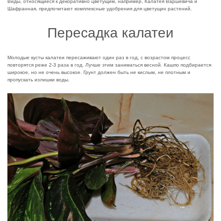
Виды, относящиеся к декоративно цветущим, например, Калатея Варшевича и
Шафранная, предпочитают комплексные удобрения для цветущих растений.
Пересадка калатеи
Молодые кусты калатеи пересаживают один раз в год, с возрастом процесс
повторятся реже 2-3 раза в год. Лучше этим заниматься весной. Кашпо подбирается
широкое, но не очень высокое. Грунт должен быть не кислым, не плотным и
пропускать излишки воды.