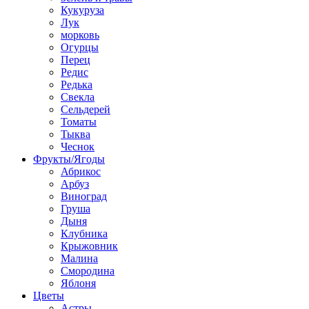
Кукуруза
Лук
морковь
Огурцы
Перец
Редис
Редька
Свекла
Сельдерей
Томаты
Тыква
Чеснок
Фрукты/Ягоды
Абрикос
Арбуз
Виноград
Груша
Дыня
Клубника
Крыжовник
Малина
Смородина
Яблоня
Цветы
Астры