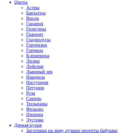
Цветы
Астры
Бархатцы
Виола
Гацания
Георгины
Гиацинт
Гладиолусы
Гортензии
Горчица
Клещевина
Лилии
Лобелия
Львиный зев
Нарцисы
Настурция
Петунии
Роза
Сирень
Тюльпаны
Физалис
Циннии
Эустома
Дачная кухня
Заготовки на зиму лучшие рецепты бабушки