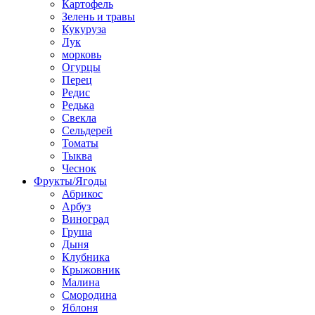
Картофель
Зелень и травы
Кукуруза
Лук
морковь
Огурцы
Перец
Редис
Редька
Свекла
Сельдерей
Томаты
Тыква
Чеснок
Фрукты/Ягоды
Абрикос
Арбуз
Виноград
Груша
Дыня
Клубника
Крыжовник
Малина
Смородина
Яблоня