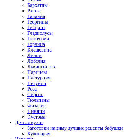
Бархатцы
Виола
Гацания
Георгины
Гиацинт
Гладиолусы
Гортензии
Горчица
Клещевина
Лилии
Лобелия
Львиный зев
Нарцисы
Настурция
Петунии
Роза
Сирень
Тюльпаны
Физалис
Циннии
Эустома
Дачная кухня
Заготовки на зиму лучшие рецепты бабушки
Кулинария