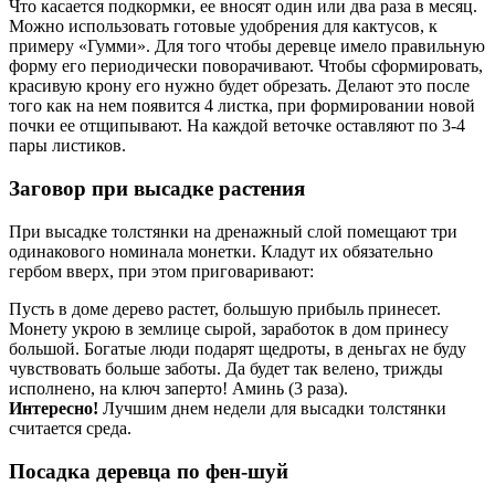
Что касается подкормки, ее вносят один или два раза в месяц.
Можно использовать готовые удобрения для кактусов, к
примеру «Гумми». Для того чтобы деревце имело правильную
форму его периодически поворачивают. Чтобы сформировать,
красивую крону его нужно будет обрезать. Делают это после
того как на нем появится 4 листка, при формировании новой
почки ее отщипывают. На каждой веточке оставляют по 3-4
пары листиков.
Заговор при высадке растения
При высадке толстянки на дренажный слой помещают три
одинакового номинала монетки. Кладут их обязательно
гербом вверх, при этом приговаривают:
Пусть в доме дерево растет, большую прибыль принесет.
Монету укрою в землице сырой, заработок в дом принесу
большой. Богатые люди подарят щедроты, в деньгах не буду
чувствовать больше заботы. Да будет так велено, трижды
исполнено, на ключ заперто! Аминь (3 раза).
Интересно!
Лучшим днем недели для высадки толстянки
считается среда.
Посадка деревца по фен-шуй