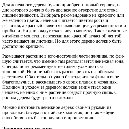
Для денежного дерева нужно приобрести новый горшок, на
дне которого должно быть дренажное отверстие для стока
лишней жидкости. Выбирать рекомендовано из красного или
же зеленого цвета. Зеленый считается цветом роста и
развития, а красный является символов целеустремленности и
прибыли. На дно кладут счастливую монетку. Также железные
китайские монетки, перевязанные красной атласной лентой,
часто вешают на листики. Но для этого дерево должно быть
достаточно крепким.
Размещают растение в юго-восточной части жилища, по фен-
шую считается, что именно там располагается денежная зона.
Специалисты рекомендуют не только ухаживать за
толстянкой. Но и не забывать разговаривать с любимым
растением. Обязательно нужно благодарить за финансовое
благополучие, и рассказывать о своих планах и желаниях.
Поливом и уходом за деревом должен заниматься один
человек, именно с ним растение создаст прочную связь. С
ростом дерева будут расти и доходы.
Можно изготовить денежное дерево своими руками из
проволоки, бисера и китайских монеток, оно также будет
способствовать благополучию и процветанию.
Заговор при поливе