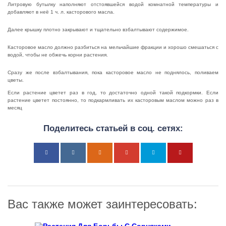
Литровую бутылку наполняют отстоявшейся водой комнатной температуры и
добавляют в неё 1 ч. л. касторового масла.
Далее крышку плотно закрывают и тщательно взбалтывают содержимое.
Касторовое масло должно разбиться на мельчайшие фракции и хорошо смешаться с
водой, чтобы не обжечь корни растения.
Сразу же после взбалтывания, пока касторовое масло не поднялось, поливаем
цветы.
Если растение цветет раз в год, то достаточно одной такой подкормки. Если
растение цветет постоянно, то подкармливать их касторовым маслом можно раз в
месяц
Поделитесь статьей в соц. сетях:
Вас также может заинтересовать: