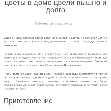
цветы в доме цвели пышно и
долго
Комнатные растения
Давно ли Ваш любимый цветок цвел, как в магазине цветов, не помните? Вот и я
уже почти позабыла. Вроде и подкармливаю его, а он все не радует пышным
цветением.
Но вот недавно зашла в гости к подруге, а у неё цветы просто загляденье, все
цветут, как на подбор. Как же так? Оказывается есть одна маленькая хитрость, для
того чтобы цветок цвел пышно и долго нужна специальная подкормка. Секрет её
прост и доступен, делюсь, пусть и Ваши цветочки Вас порадуют.
Чтобы растения цвели ещё красивее и пышнее, садоводы рекомендуют в период
бутонизации вносить подкормки. Одной из таких подкормок является касторовое
масло, благодаря которому цветение становится пышным и более
продолжительным, а цветочные головки получаются крупными и получают более
насыщенный цвет.
Приготовление