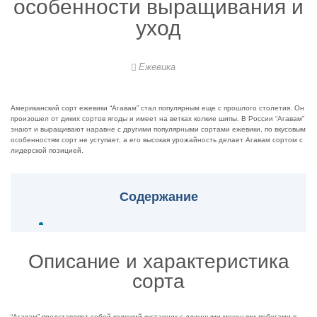
особенности выращивания и
уход
Ежевика
Американский сорт ежевики “Агавам” стал популярным еще с прошлого столетия. Он
произошел от диких сортов ягоды и имеет на ветках колкие шипы. В России “Агавам”
знают и выращивают наравне с другими популярными сортами ежевики, по вкусовым
особенностям сорт не уступает, а его высокая урожайность делает Агавам сортом с
лидерской позицией.
Содержание
Описание и характеристика
сорта
“Агавам” представляет собой колючий кустарник с длинными мощными побегами в