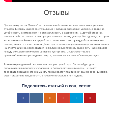
Отзывы
Про ежевику сорта “Агавам” встречается небольшое количество противоречивых
отзывов. Ежевику хвалят за стабильный и сладкий ежегодный урожай, а также за
устойчивость к заморозкам и неприхотливость в разведении. С другой стороны,
ежевика действительно сильно разрастается по всему участку. Те садоводы, которые
хотят заменить Агавам на другой сорт, испытывают массу неудобств, потому что
ежевику вывести очень сложно. Даже при полном выкорчёвывании кустарника, может
на следующий год образоваться несколько новых побегов. Также есть нарекания по
поводу большого количества шипов на кустарнике. Существуют более
приспособленные к разведению сорта, на которых шипы вообще отсутствуют.
Агавам окультуренный, но все-таки дикорастущий сорт. Он подойдет для
выращивания в районах с суровым и неблагоприятным климатом, не будет
требовать повышенного внимания, так как растет практически сам по себе. Ежевика
будет стабильно плодоносить в течение нескольких лет подряд.
Поделитесь статьей в соц. сетях: