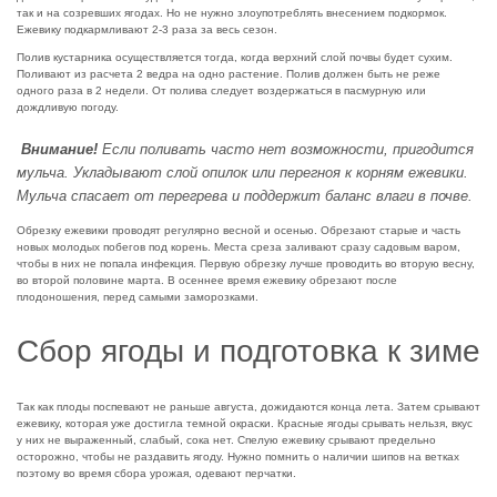
так и на созревших ягодах. Но не нужно злоупотреблять внесением подкормок.
Ежевику подкармливают 2-3 раза за весь сезон.
Полив кустарника осуществляется тогда, когда верхний слой почвы будет сухим.
Поливают из расчета 2 ведра на одно растение. Полив должен быть не реже
одного раза в 2 недели. От полива следует воздержаться в пасмурную или
дождливую погоду.
Внимание!
Если поливать часто нет возможности, пригодится
мульча. Укладывают слой опилок или перегноя к корням ежевики.
Мульча спасает от перегрева и поддержит баланс влаги в почве.
Обрезку ежевики проводят регулярно весной и осенью. Обрезают старые и часть
новых молодых побегов под корень. Места среза заливают сразу садовым варом,
чтобы в них не попала инфекция. Первую обрезку лучше проводить во вторую весну,
во второй половине марта. В осеннее время ежевику обрезают после
плодоношения, перед самыми заморозками.
Сбор ягоды и подготовка к зиме
Так как плоды поспевают не раньше августа, дожидаются конца лета. Затем срывают
ежевику, которая уже достигла темной окраски. Красные ягоды срывать нельзя, вкус
у них не выраженный, слабый, сока нет. Спелую ежевику срывают предельно
осторожно, чтобы не раздавить ягоду. Нужно помнить о наличии шипов на ветках
поэтому во время сбора урожая, одевают перчатки.