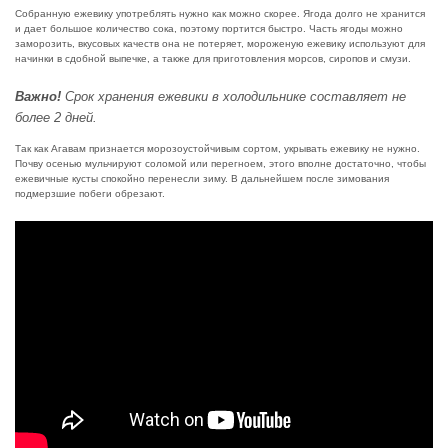
Собранную ежевику употреблять нужно как можно скорее. Ягода долго не хранится
и дает большое количество сока, поэтому портится быстро. Часть ягоды можно
заморозить, вкусовых качеств она не потеряет, мороженую ежевику используют для
начинки в сдобной выпечке, а также для приготовления морсов, сиропов и смузи.
Важно!
Срок хранения ежевики в холодильнике составляет не
более 2 дней.
Так как Агавам признается морозоустойчивым сортом, укрывать ежевику не нужно.
Почву осенью мульчируют соломой или перегноем, этого вполне достаточно, чтобы
ежевичные кусты спокойно перенесли зиму. В дальнейшем после зимования
подмерзшие побеги обрезают.