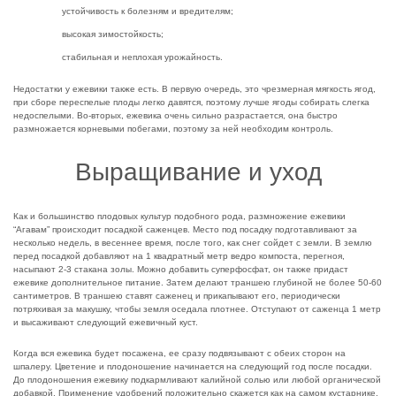
устойчивость к болезням и вредителям;
высокая зимостойкость;
стабильная и неплохая урожайность.
Недостатки у ежевики также есть. В первую очередь, это чрезмерная мягкость ягод,
при сборе переспелые плоды легко давятся, поэтому лучше ягоды собирать слегка
недоспелыми. Во-вторых, ежевика очень сильно разрастается, она быстро
размножается корневыми побегами, поэтому за ней необходим контроль.
Выращивание и уход
Как и большинство плодовых культур подобного рода, размножение ежевики
“Агавам” происходит посадкой саженцев. Место под посадку подготавливают за
несколько недель, в весеннее время, после того, как снег сойдет с земли. В землю
перед посадкой добавляют на 1 квадратный метр ведро компоста, перегноя,
насыпают 2-3 стакана золы. Можно добавить суперфосфат, он также придаст
ежевике дополнительное питание. Затем делают траншею глубиной не более 50-60
сантиметров. В траншею ставят саженец и прикапывают его, периодически
потряхивая за макушку, чтобы земля оседала плотнее. Отступают от саженца 1 метр
и высаживают следующий ежевичный куст.
Когда вся ежевика будет посажена, ее сразу подвязывают с обеих сторон на
шпалеру. Цветение и плодоношение начинается на следующий год после посадки.
До плодоношения ежевику подкармливают калийной солью или любой органической
добавкой. Применение удобрений положительно скажется как на самом кустарнике,