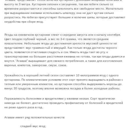
высоту по 3 метра. Кустарник склонен к загущению, так как побеги сильно со
временем разрастаются и способны заполонить все свободное место. Желательно
при выращивании ежевики использовать шпалеру, она не даст кустам сильно
разрастись. На побегах присутствуют большие и колючие шипы, которые доставляют
неудобства при сборе ягод.
Ягоды на ежевичном кустарнике спеют к середине августа или к началу сентября.
Цвет плодов глубокий черный, а вес по 3-4 грамма, что является средним
показателем. Небольшие ягоды до достижения зрелости вкусовой ценности не
представляют: вкус травянистый и вяжущий. Как только ягода достигла черного
цвета, появляется отчетливая сладость и сок. Мякоть ягоды тает во рту, к
транспортировке на большие расстояния ежевика не готова, так как плоды давятся и
мнутся. “Агавам” выращивают для свежего потребления, а также для изготовления
варенья, компотов, заморозки, смузи, соков.
Урожайность в хороший летний сезон составляет 10 килограммов ягод с одного
кустарника. По климатическим условиям этот сорт принято выращивать в районах с
теплым или умеренным климатом, но кустарник способен выдерживать морозы до
минус 30 градусов, поэтому вполне возможна посадка в более холодные районы.
Поражаемость болезнями и вредителями у ежевики низкая. Сорт практически
никогда не болеет, достаточно проводить профилактику от болезней и вредителей
не реже одного раза в год.
Агавам имеет ряд положительных качеств:
сладкий вкус ягод;