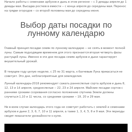
Начало работы с семенами арбузов и дынь в этом регионе – с 3 декады апреля до 1
декады мая. Высадка ростков в емкости – с конца апреля до середины мая. Перенос
на грядки огородов – со второй половины мая до середины июня.
Выбор даты посадки по
лунному календарю
Главный принцип посадки семян по лунному календарю – не сеять в момент полной
луны. Самым подходящим временем для этого признается вторая четверть фазы
растущей луны. Именно в эти дни посадка семян арбузов и дыни гарантирует
внушительный урожай.
В текущем году целую неделю, с 25 по 31 марта, к бахчевым Луна прикасаться не
советует. Это дни, неблагоприятные для земледелия.
Лунный календарь-2018 рекомендует сажать раннеспелые сорта арбузов и дынь 8,
12, 13 и 14 апреля, среднеспелые – 22, 23 и 24 апреля. Майские посадки сортов с
ранними сроками созревания согласно положению спутника Земли должны
случиться 1,10 и 11 числа, со средними сроками – 19, 20 и 29 мая.
Ни в коем случае календарь этого года не советует работать с землей и семенами
арбузов и дыни 2, 3, 6, 7, 10 и 11 апреля, а также 1, 3, 4, 5, 8 и 9 мая. Эти периоды
сводят показатели урожайности к нулю.