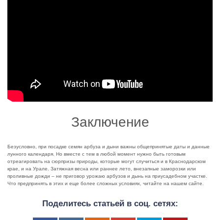
Заключение
Безусловно, при посадке семян арбуза и дыни важны общепринятые даты и данные
лунного календаря. Но вместе с тем в любой момент нужно быть готовым
отреагировать на сюрпризы природы, которые могут случиться и в Краснодарском
крае, и на Урале. Затяжная весна или раннее лето, внезапные заморозки или
проливные дожди – не приговор урожаю арбузов и дынь на приусадебном участке.
Что предпринять в этих и еще более сложных условиях, читайте на нашем сайте.
Поделитесь статьей в соц. сетях: