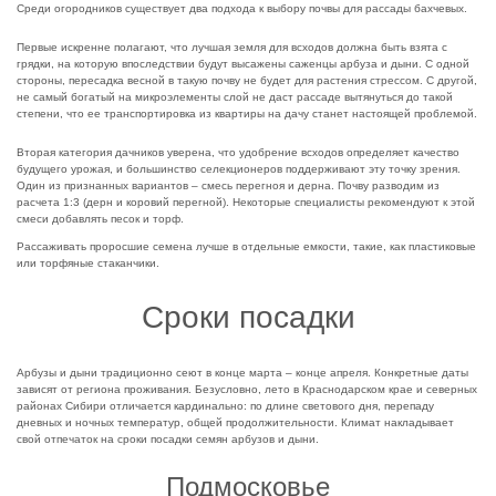
Среди огородников существует два подхода к выбору почвы для рассады бахчевых.
Первые искренне полагают, что лучшая земля для всходов должна быть взята с
грядки, на которую впоследствии будут высажены саженцы арбуза и дыни. С одной
стороны, пересадка весной в такую почву не будет для растения стрессом. С другой,
не самый богатый на микроэлементы слой не даст рассаде вытянуться до такой
степени, что ее транспортировка из квартиры на дачу станет настоящей проблемой.
Вторая категория дачников уверена, что удобрение всходов определяет качество
будущего урожая, и большинство селекционеров поддерживают эту точку зрения.
Один из признанных вариантов – смесь перегноя и дерна. Почву разводим из
расчета 1:3 (дерн и коровий перегной). Некоторые специалисты рекомендуют к этой
смеси добавлять песок и торф.
Рассаживать проросшие семена лучше в отдельные емкости, такие, как пластиковые
или торфяные стаканчики.
Сроки посадки
Арбузы и дыни традиционно сеют в конце марта – конце апреля. Конкретные даты
зависят от региона проживания. Безусловно, лето в Краснодарском крае и северных
районах Сибири отличается кардинально: по длине светового дня, перепаду
дневных и ночных температур, общей продолжительности. Климат накладывает
свой отпечаток на сроки посадки семян арбузов и дыни.
Подмосковье