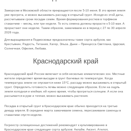
Заморозки в Московской области прекращаются после 5-10 июня. В это время земля
уже прогрета, и можно высаживать рассаду в открытый грунт. Исходя из этой даты,
рассчитываем сроки посадки семян. Время формирования ростков в торфяном
стаканчике – месяц, или три недели. То есть семена должны прорасти к 5-10 мая. А
прорастают они неделю. Таким образом, замачиваем их в период с 27 по 30 апреля
2026 года.
Для выращивания в Подмосковье предназначены такие сорта арбузов, как
Крестьянин, Радость, Титания, Хагер, Эльза. Дыни – Принцесса Светлана, Царская,
Солнечная, Офелия, Любава.
Краснодарский край
Краснодарский край России включает в себя несколько климатических зон. Местные
жители определяют время высадки в грунт бахчевых по температуре. Когда
температура земли не опускается ниже 15°С, рассаду можно высаживать в открытый
грунт. Определить готовность почвы можно следующим образом. Если на ощупь
земля холодная и клейкая, ей нужно время, чтобы прогреться солнцем. А если она
рассыпается в руке и теплая, можно высаживать растения.
Посадка в открытый грунт в Краснодарском крае обычно приходится на третью
декаду апреля. В середине марта замачиваем семена, пересаживаем саженцы в
стаканчики спустя неделю.
Госреестр селекционных достижений рекомендует к культивированию в
Краснодарском крае следующие сорта арбузов: Аклайм, Аксент, Атилоп,