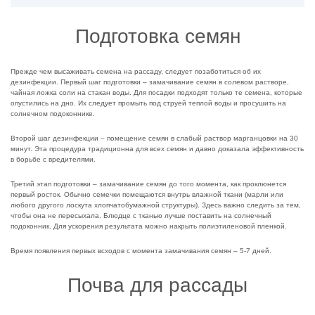
Подготовка семян
Прежде чем высаживать семена на рассаду, следует позаботиться об их
дезинфекции. Первый шаг подготовки – замачивание семян в солевом растворе,
чайная ложка соли на стакан воды. Для посадки подходят только те семена, которые
опустились на дно. Их следует промыть под струей теплой воды и просушить на
солнечном подоконнике.
Второй шаг дезинфекции – помещение семян в слабый раствор марганцовки на 30
минут. Эта процедура традиционна для всех семян и давно доказала эффективность
в борьбе с вредителями.
Третий этап подготовки – замачивание семян до того момента, как проклюнется
первый росток. Обычно семечки помещаются внутрь влажной ткани (марли или
любого другого лоскута хлопчатобумажной структуры). Здесь важно следить за тем,
чтобы она не пересыхала. Блюдце с тканью лучше поставить на солнечный
подоконник. Для ускорения результата можно накрыть полиэтиленовой пленкой.
Время появления первых всходов с момента замачивания семян – 5-7 дней.
Почва для рассады