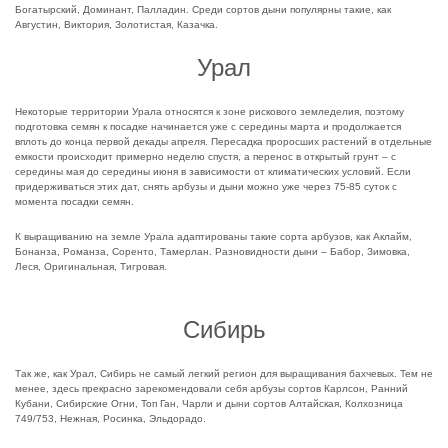
Богатырский, Доминант, Палладин. Среди сортов дыни популярны такие, как
Августин, Виктория, Золотистая, Казачка.
Урал
Некоторые территории Урала относятся к зоне рискового земледелия, поэтому
подготовка семян к посадке начинается уже с середины марта и продолжается
вплоть до конца первой декады апреля. Пересадка проросших растений в отдельные
емкости происходит примерно неделю спустя, а перенос в открытый грунт – с
середины мая до середины июня в зависимости от климатических условий. Если
придерживаться этих дат, снять арбузы и дыни можно уже через 75-85 суток с
момента посадки семян.
К выращиванию на земле Урала адаптированы такие сорта арбузов, как Аклайм,
Бонанза, Романза, Соренто, Тамерлан. Разновидности дыни – Бабор, Зимовка,
Леся, Оригинальная, Тигровая.
Сибирь
Так же, как Урал, Сибирь не самый легкий регион для выращивания бахчевых. Тем не
менее, здесь прекрасно зарекомендовали себя арбузы сортов Карлсон, Ранний
Кубани, Сибирские Огни, Топ Ган, Чарли и дыни сортов Алтайская, Колхозница
749/753, Нежная, Росинка, Эльдорадо.