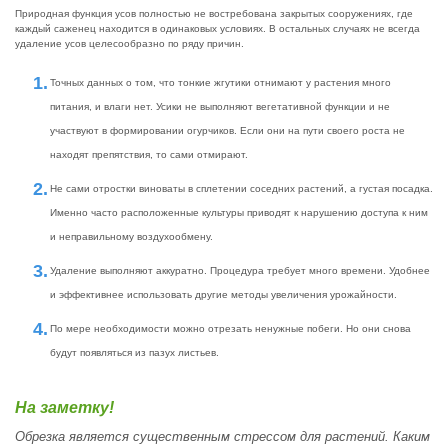
Природная функция усов полностью не востребована закрытых сооружениях, где
каждый саженец находится в одинаковых условиях. В остальных случаях не всегда
удаление усов целесообразно по ряду причин.
Точных данных о том, что тонкие жгутики отнимают у растения много
питания, и влаги нет. Усики не выполняют вегетативной функции и не
участвуют в формировании огурчиков. Если они на пути своего роста не
находят препятствия, то сами отмирают.
Не сами отростки виноваты в сплетении соседних растений, а густая посадка.
Именно часто расположенные культуры приводят к нарушению доступа к ним
и неправильному воздухообмену.
Удаление выполняют аккуратно. Процедура требует много времени. Удобнее
и эффективнее использовать другие методы увеличения урожайности.
По мере необходимости можно отрезать ненужные побеги. Но они снова
будут появляться из пазух листьев.
На заметку!
Обрезка является существенным стрессом для растений. Каким