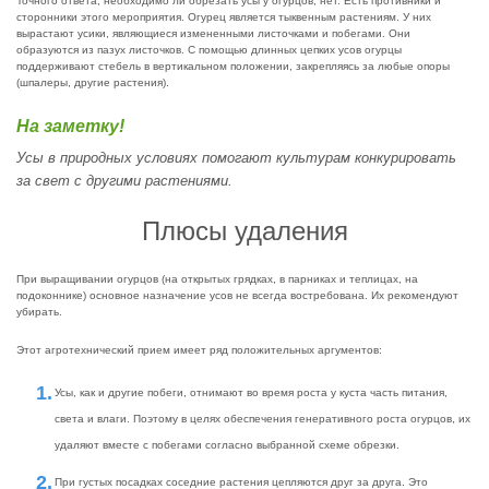
Точного ответа, необходимо ли обрезать усы у огурцов, нет. Есть противники и
сторонники этого мероприятия. Огурец является тыквенным растениям. У них
вырастают усики, являющиеся измененными листочками и побегами. Они
образуются из пазух листочков. С помощью длинных цепких усов огурцы
поддерживают стебель в вертикальном положении, закрепляясь за любые опоры
(шпалеры, другие растения).
На заметку!
Усы в природных условиях помогают культурам конкурировать
за свет с другими растениями.
Плюсы удаления
При выращивании огурцов (на открытых грядках, в парниках и теплицах, на
подоконнике) основное назначение усов не всегда востребована. Их рекомендуют
убирать.
Этот агротехнический прием имеет ряд положительных аргументов:
Усы, как и другие побеги, отнимают во время роста у куста часть питания,
света и влаги. Поэтому в целях обеспечения генеративного роста огурцов, их
удаляют вместе с побегами согласно выбранной схеме обрезки.
При густых посадках соседние растения цепляются друг за друга. Это