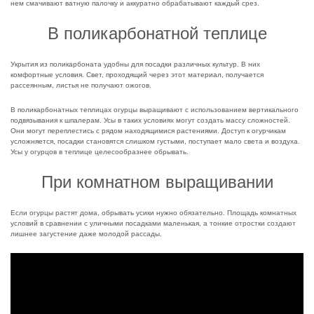
нем смачивают ватную палочку и аккуратно обрабатывают каждый срез.
В поликарбонатной теплице
Укрытия из поликарбоната удобны для посадки различных культур. В них
комфортные условия. Свет, проходящий через этот материал, получается
рассеянным, листья не получают ожогов.
В поликарбонатных теплицах огурцы выращивают с использованием вертикального
подвязывания к шпалерам. Усы в таких условиях могут создать массу сложностей.
Они могут переплестись с рядом находящимися растениями. Доступ к огурчикам
усложняется, посадки становятся слишком густыми, поступает мало света и воздуха.
Усы у огурцов в теплице целесообразнее обрывать.
При комнатном выращивании
Если огурцы растят дома, обрывать усики нужно обязательно. Площадь комнатных
условий в сравнении с уличными посадками маленькая, а тонкие отростки создают
лишнее загустение даже молодой рассады.