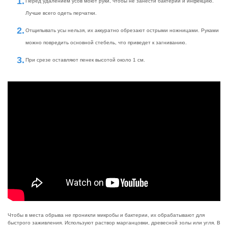
Перед удалением усов моют руки, чтобы не занести бактерии и инфекцию.
Лучше всего одеть перчатки.
Отщипывать усы нельзя, их аккуратно обрезают острыми ножницами. Руками
можно повредить основной стебель, что приведет к загниванию.
При срезе оставляют пенек высотой около 1 см.
Чтобы в места обрыва не проникли микробы и бактерии, их обрабатывают для
быстрого заживления. Используют раствор марганцовки, древесной золы или угля. В