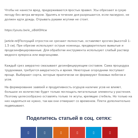
Чтобы не нанести вред, придерживаются простых правил. Усы обрезают в сухую
погоду без ветра вечером. Удалять в течение дня разрешается, если пасмурно, не
должен идти дождь. Отрывать руками жгутики не стоит.
https://youtu.be/e_oBdrl3Hcw
[article-rel]Ползущий отросток не срезают полностью, оставляют кусочек (высотой 1-
1,5 см). При обрезке используют острые ножницы, предварительно вымытые и
продезинфицированные. Для обработки инструмента используют слабый раствор
медного купороса или марганцовки.
Каждый срез аккуратно смазывают дезинфицирующим составом. Сама процедура
трудоемкая, требуется аккуратность и время. Некоторые огородники поступают
проще. Выбирают сорта, которые практически не формируют боковых побегов и
усов.
На формирование завязей и продуктивность огурцов наличие усов не влияет,
большое их количество будет только поглощать питательные элементы у растения.
Поэтому целесообразно оставлять только те жгуты, крепящие стебель. Но только на
них надеяться не нужно, так как они отмирают со временем. Плети дополнительно
подвязывают.
Поделитесь статьей в соц. сетях: