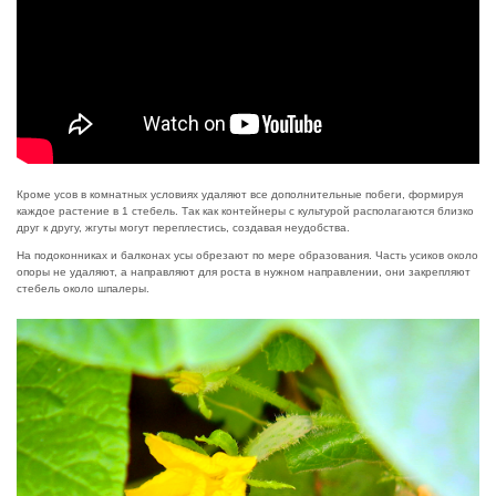
Кроме усов в комнатных условиях удаляют все дополнительные побеги, формируя
каждое растение в 1 стебель. Так как контейнеры с культурой располагаются близко
друг к другу, жгуты могут переплестись, создавая неудобства.
На подоконниках и балконах усы обрезают по мере образования. Часть усиков около
опоры не удаляют, а направляют для роста в нужном направлении, они закрепляют
стебель около шпалеры.