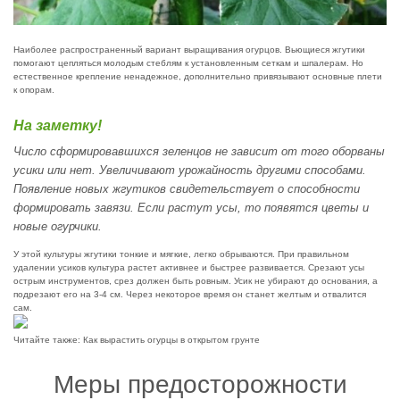
Наиболее распространенный вариант выращивания огурцов. Вьющиеся жгутики
помогают цепляться молодым стеблям к установленным сеткам и шпалерам. Но
естественное крепление ненадежное, дополнительно привязывают основные плети
к опорам.
На заметку!
Число сформировавшихся зеленцов не зависит от того оборваны
усики или нет. Увеличивают урожайность другими способами.
Появление новых жгутиков свидетельствует о способности
формировать завязи. Если растут усы, то появятся цветы и
новые огурчики.
У этой культуры жгутики тонкие и мягкие, легко обрываются. При правильном
удалении усиков культура растет активнее и быстрее развивается. Срезают усы
острым инструментов, срез должен быть ровным. Усик не убирают до основания, а
подрезают его на 3-4 см. Через некоторое время он станет желтым и отвалится
сам.
Читайте также:
Как вырастить огурцы в открытом грунте
Меры предосторожности