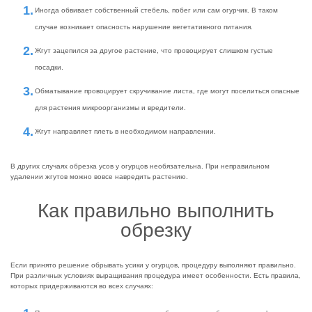
Иногда обвивает собственный стебель, побег или сам огурчик. В таком
случае возникает опасность нарушение вегетативного питания.
Жгут зацепился за другое растение, что провоцирует слишком густые
посадки.
Обматывание провоцирует скручивание листа, где могут поселиться опасные
для растения микроорганизмы и вредители.
Жгут направляет плеть в необходимом направлении.
В других случаях обрезка усов у огурцов необязательна. При неправильном
удалении жгутов можно вовсе навредить растению.
Как правильно выполнить
обрезку
Если принято решение обрывать усики у огурцов, процедуру выполняют правильно.
При различных условиях выращивания процедура имеет особенности. Есть правила,
которых придерживаются во всех случаях: