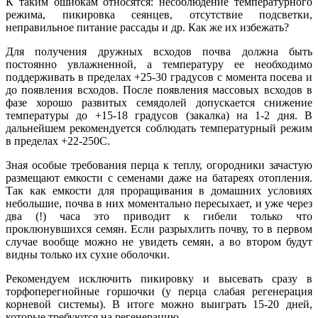
К таким ошибкам относятся: несоблюдение температурного
режима, пикировка сеянцев, отсутствие подсветки,
неправильное питание рассады и др. Как же их избежать?
Для получения дружных всходов почва должна быть
постоянно увлажненной, а температуру ее необходимо
поддерживать в пределах +25-30 градусов с момента посева и
до появления всходов. После появления массовых всходов в
фазе хорошо развитых семядолей допускается снижение
температуры до +15-18 градусов (закалка) на 1-2 дня. В
дальнейшем рекомендуется соблюдать температурный режим
в пределах +22-250С.
Зная особые требования перца к теплу, огородники зачастую
размещают емкости с семенами даже на батареях отопления.
Так как емкости для проращивания в домашних условиях
небольшие, почва в них моментально пересыхает, и уже через
два (!) часа это приводит к гибели только что
проклюнувшихся семян. Если разрыхлить почву, то в первом
случае вообще можно не увидеть семян, а во втором будут
видны только их сухие оболочки.
Рекомендуем исключить пикировку и высевать сразу в
торфоперегнойные горшочки (у перца слабая регенерация
корневой системы). В итоге можно выиграть 15-20 дней,
которые требуются на регенерацию.