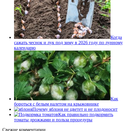
Когда
сажать чеснок и лук под зиму в 2026 году по лунному
календарю
Как
бороться с белым налетом на крыжовнике
Почему яблоня не цветет и не плодоносит
Как правильно подкормить
томаты дрожжами и польза процедуры
Свежие комментарии