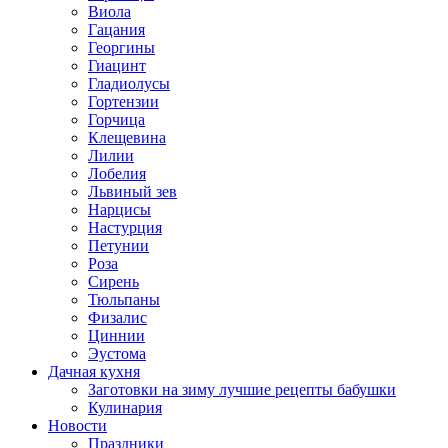
Виола
Гацания
Георгины
Гиацинт
Гладиолусы
Гортензии
Горчица
Клещевина
Лилии
Лобелия
Львиный зев
Нарцисы
Настурция
Петунии
Роза
Сирень
Тюльпаны
Физалис
Циннии
Эустома
Дачная кухня
Заготовки на зиму лучшие рецепты бабушки
Кулинария
Новости
Праздники