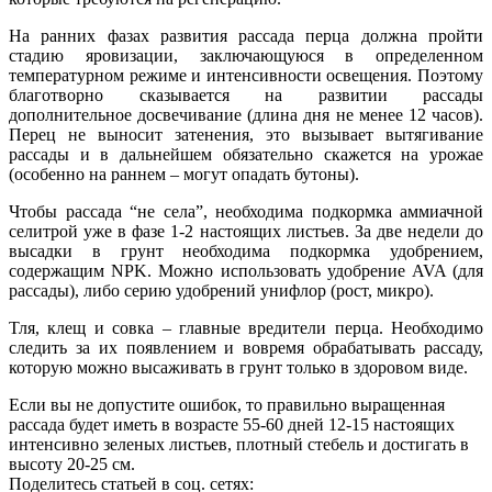
На ранних фазах развития рассада перца должна пройти
стадию яровизации, заключающуюся в определенном
температурном режиме и интенсивности освещения. Поэтому
благотворно сказывается на развитии рассады
дополнительное досвечивание (длина дня не менее 12 часов).
Перец не выносит затенения, это вызывает вытягивание
рассады и в дальнейшем обязательно скажется на урожае
(особенно на раннем – могут опадать бутоны).
Чтобы рассада “не села”, необходима подкормка аммиачной
селитрой уже в фазе 1-2 настоящих листьев. За две недели до
высадки в грунт необходима подкормка удобрением,
содержащим NPK. Можно использовать удобрение AVA (для
рассады), либо серию удобрений унифлор (рост, микро).
Тля, клещ и совка – главные вредители перца. Необходимо
следить за их появлением и вовремя обрабатывать рассаду,
которую можно высаживать в грунт только в здоровом виде.
Если вы не допустите ошибок, то правильно выращенная
рассада будет иметь в возрасте 55-60 дней 12-15 настоящих
интенсивно зеленых листьев, плотный стебель и достигать в
высоту 20-25 см.
Поделитесь статьей в соц. сетях: