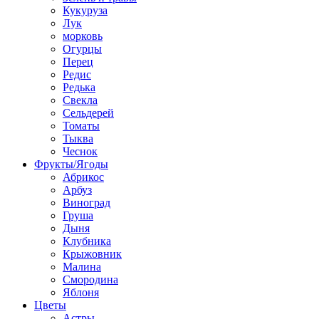
Кукуруза
Лук
морковь
Огурцы
Перец
Редис
Редька
Свекла
Сельдерей
Томаты
Тыква
Чеснок
Фрукты/Ягоды
Абрикос
Арбуз
Виноград
Груша
Дыня
Клубника
Крыжовник
Малина
Смородина
Яблоня
Цветы
Астры