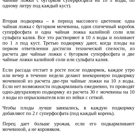
чайные ложки с бугорком суперфосфата на 10 л воды, по
одному литру под каждый куст).
Вторая подкормка – в период массового цветения: одна
чайная ложка с бугорком мочевины, один спичечный коробок
суперфосфата и одна чайная ложка калийной соли или
сульфата калия. Все это растворяют в 10 л воды и поливают
по 1 л под куст. Третью подкормку дают, когда плоды на
первом ответвлении достигли технической спелости, из
расчета две чайные ложки с бугорком суперфосфата и две
чайные ложки калийной соли или сульфата калия.
Если рассада отстает в росте после подкормок, каждое утро
или вечер в течение недели делают внекорневую подкормку
мочевиной из расчета две-три чайные ложки на 10 л воды.
Если нет возможности подкармливать ежедневно, то проводят
одно-двухразовую подкормку из расчета 30 г мочевины на 10
л воды из опрыскивателя или из лейки с сеткой.
Чтобы плоды лучше завязались, в каждую подкормку
добавляют по 2 г суперфосфата (под каждый корень).
Перец дает больше урожая, если его подкармливают
мочевиной, а не коровяком.