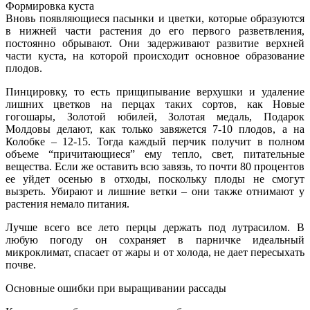
Формировка куста
Вновь появляющиеся пасынки и цветки, которые образуются
в нижней части растения до его первого разветвления,
постоянно обрывают. Они задерживают развитие верхней
части куста, на которой происходит основное образование
плодов.
Пинцировку, то есть прищипывание верхушки и удаление
лишних цветков на перцах таких сортов, как Новые
гогошары, Золотой юбилей, Золотая медаль, Подарок
Молдовы делают, как только завяжется 7-10 плодов, а на
Колобке – 12-15. Тогда каждый перчик получит в полном
объеме “причитающиеся” ему тепло, свет, питательные
вещества. Если же оставить всю завязь, то почти 80 процентов
ее уйдет осенью в отходы, поскольку плоды не смогут
вызреть. Убирают и лишние ветки – они также отнимают у
растения немало питания.
Лучше всего все лето перцы держать под лутрасилом. В
любую погоду он сохраняет в парничке идеальный
микроклимат, спасает от жары и от холода, не дает пересыхать
почве.
Основные ошибки при выращивании рассады