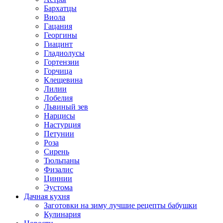
Бархатцы
Виола
Гацания
Георгины
Гиацинт
Гладиолусы
Гортензии
Горчица
Клещевина
Лилии
Лобелия
Львиный зев
Нарцисы
Настурция
Петунии
Роза
Сирень
Тюльпаны
Физалис
Циннии
Эустома
Дачная кухня
Заготовки на зиму лучшие рецепты бабушки
Кулинария