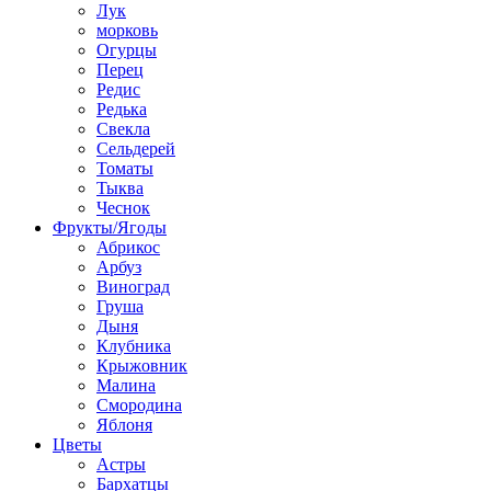
Лук
морковь
Огурцы
Перец
Редис
Редька
Свекла
Сельдерей
Томаты
Тыква
Чеснок
Фрукты/Ягоды
Абрикос
Арбуз
Виноград
Груша
Дыня
Клубника
Крыжовник
Малина
Смородина
Яблоня
Цветы
Астры
Бархатцы