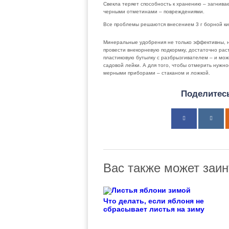
Свекла теряет способность к хранению – загнивае
черными отметинами – повреждениями.
Все проблемы решаются внесением 3 г борной кис
Минеральные удобрения не только эффективны, но
провести внекорневую подкормку, достаточно раст
пластиковую бутылку с разбрызгивателем – и мож
садовой лейки. А для того, чтобы отмерить нужн
мерными приборами – стаканом и ложкой.
Поделитесь
Вас также может заин
Что делать, если яблоня не
сбрасывает листья на зиму