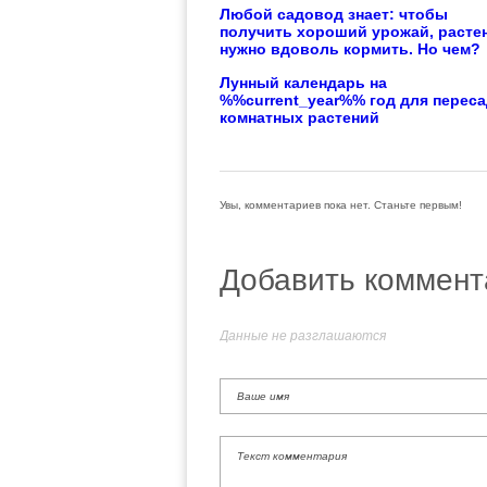
Любой садовод знает: чтобы
получить хороший урожай, расте
нужно вдоволь кормить. Но чем?
Лунный календарь на
%%current_year%% год для перес
комнатных растений
Увы, комментариев пока нет. Станьте первым!
Добавить коммент
Данные не разглашаются