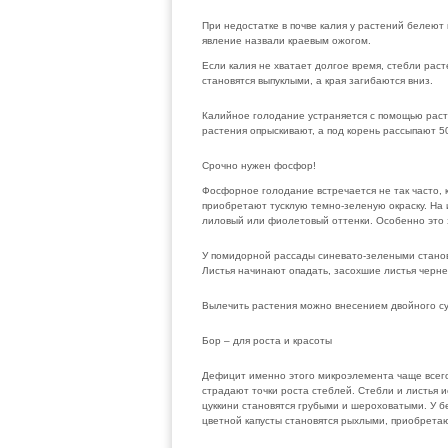
При недостатке в почве калия у растений белеют 
явление назвали краевым ожогом.
Если калия не хватает долгое время, стебли раст
становятся выпуклыми, а края загибаются вниз.
Калийное голодание устраняется с помощью раств
растения опрыскивают, а под корень рассыпают 50
Срочно нужен фосфор!
Фосфорное голодание встречается не так часто, 
приобретают тусклую темно-зеленую окраску. На 
лиловый или фиолетовый оттенки. Особенно это 
У помидорной рассады синевато-зелеными становя
Листья начинают опадать, засохшие листья чернею
Вылечить растения можно внесением двойного суп
Бор – для роста и красоты
Дефицит именно этого микроэлемента чаще всего
страдают точки роста стеблей. Стебли и листья и
цуккини становятся грубыми и шероховатыми. У б
цветной капусты становятся рыхлыми, приобретаю