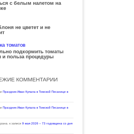
ься с белым налетом на
ке
лоня не цветет и не
ит
ильно подкормить томаты
 и польза процедуры
ЕЖИЕ КОММЕНТАРИИ
си
Праздник Иван Купала в Томской Писанице в
си
Праздник Иван Купала в Томской Писанице в
ерана.
к записи
9 мая 2026 – 73 годовщина со дня