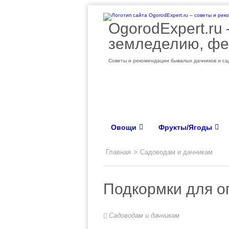
OgorodExpert.ru
земледелию, фе
Советы и рекомендации бывалых дачников и сад
Овощи
Фрукты/Ягоды
Главная
>
Садоводам и дачникам
Подкормки для о
Садоводам и дачникам