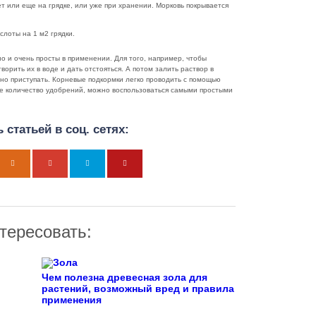
т или еще на грядке, или уже при хранении. Морковь покрывается
лоты на 1 м2 грядки.
 и очень просты в применении. Для того, например, чтобы
ворить их в воде и дать отстояться. А потом залить раствор в
но приступать. Корневые подкормки легко проводить с помощью
ое количество удобрений, можно воспользоваться самыми простыми
 статьей в соц. сетях:
тересовать:
Чем полезна древесная зола для
растений, возможный вред и правила
применения