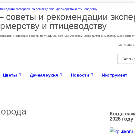
 – cоветы и рекомендации экспе
рмерству и птицеводству
оводов. Полезные советы по уходу за дачным участком, деревьями и кустами. Особеннос
Контакт
Цветы
Дачная кухня
Новости
Инструмент
города
Когда саж
2026 году