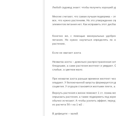
Любой садовод знает: чтобы получить хороший у
Многие считают, что самая лучшая подкормка – это
все, что нужно растениям. Но это утверждение сп
элементов питания нет. Как исправить этот дисба
Конечно же, с помощью минеральных удобрен
питания. Но нужно научиться определять по 
растению.
Если не хватает азота
Нехватка азота – довольно распространенная сит
бледными, а сами растения желтеют и увядают. 
слабые, а цветков мало.
При нехватке азота раньше времени желтеет чесн
опадают. У белокочанной капусты формируется у
соцветия. У огурцов становятся желтыми плети, 
Вернуть растения к жизни поможет 1 ст. ложка м
опрыскать растения, а также подкормить под коре
обычно исчезают. А чтобы усилить эффект, пере
из расчета 50 г на 1 м2 .
В дефиците – калий