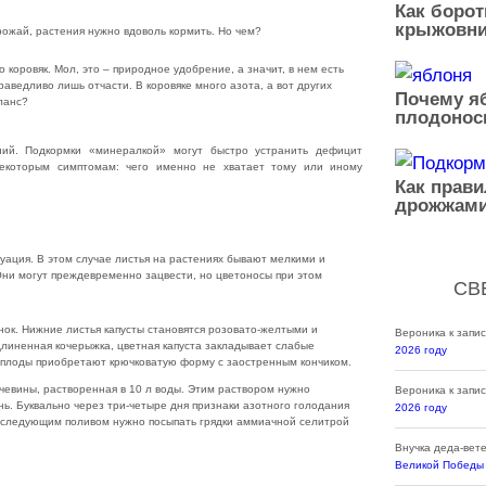
Как борот
крыжовни
рожай, растения нужно вдоволь кормить. Но чем?
 коровяк. Мол, это – природное удобрение, а значит, в нем есть
раведливо лишь отчасти. В коровяке много азота, а вот других
Почему яб
ланс?
плодонос
ий. Подкормки «минералкой» могут быстро устранить дефицит
некоторым симптомам: чего именно не хватает тому или иному
Как прав
дрожжами
уация. В этом случае листья на растениях бывают мелкими и
Они могут преждевременно зацвести, но цветоносы при этом
СВ
ок. Нижние листья капусты становятся розовато-желтыми и
Вероника
к запи
длиненная кочерыжка, цветная капуста закладывает слабые
2026 году
а плоды приобретают крючковатую форму с заостренным кончиком.
очевины, растворенная в 10 л воды. Этим раствором нужно
Вероника
к запи
нь. Буквально через три-четыре дня признаки азотного голодания
2026 году
д следующим поливом нужно посыпать грядки аммиачной селитрой
Внучка деда-вет
Великой Победы