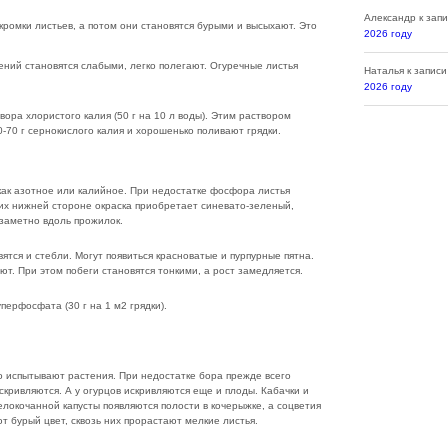
Александр
к зап
кромки листьев, а потом они становятся бурыми и высыхают. Это
2026 году
ений становятся слабыми, легко полегают. Огуречные листья
Наталья
к запис
2026 году
ора хлористого калия (50 г на 10 л воды). Этим раствором
-70 г сернокислого калия и хорошенько поливают грядки.
как азотное или калийное. При недостатке фосфора листья
их нижней стороне окраска приобретает синевато-зеленый,
заметно вдоль прожилок.
тся и стебли. Могут появиться красноватые и пурпурные пятна.
т. При этом побеги становятся тонкими, а рост замедляется.
ерфосфата (30 г на 1 м2 грядки).
 испытывают растения. При недостатке бора прежде всего
скривляются. А у огурцов искривляются еще и плоды. Кабачки и
елокочанной капусты появляются полости в кочерыжке, а соцветия
т бурый цвет, сквозь них прорастают мелкие листья.