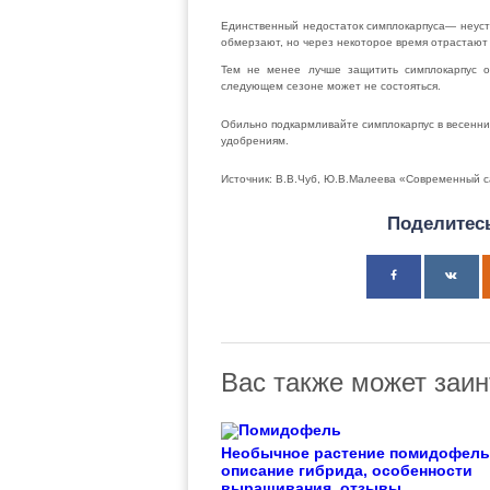
Единственный недостаток симплокарпуса— неуст
обмерзают, но через некоторое вре­мя отрастают
Тем не менее лучше защитить симплокарпус от
следующем сезоне может не состояться.
Обильно подкармливайте симплокарпус в весенние
удобрениям.
Источник: В.В.Чуб, Ю.В.Малеева «Современный 
Поделитесь
Вас также может заин
Необычное растение помидофель
описание гибрида, особенности
выращивания, отзывы