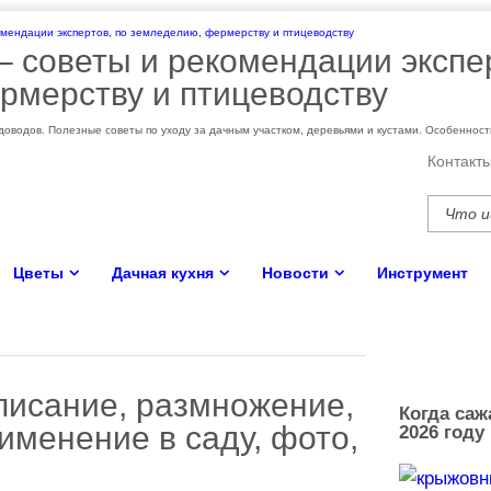
 – cоветы и рекомендации экспе
рмерству и птицеводству
оводов. Полезные советы по уходу за дачным участком, деревьями и кустами. Особеннос
Контакт
Цветы
Дачная кухня
Новости
Инструмент
писание, размножение,
Когда саж
рименение в саду, фото,
2026 году