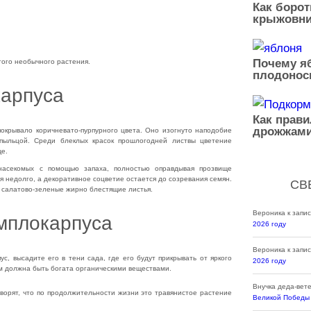
Как борот
крыжовни
Почему яб
того необычного растения.
плодонос
арпуса
Как прав
дрожжами
окрывало коричнева­то-пурпурного цвета. Оно изогнуто наподобие
 пыльцой. Среди блеклых красок прошлогодней листвы цветение
е.
насекомых с помо­щью запаха, полностью оправдывая прозвище
 недолго, а декоративное соцветие остает­ся до созревания семян.
СВ
т салатово-зеленые жирно блестящие листья.
Вероника
к запи
имплокарпуса
2026 году
Вероника
к запи
с, высадите его в тени сада, где его будут прикрывать от яркого
2026 году
ом должна быть богата органическими веществами.
Внучка деда-вет
ворят, что по про­должительности жизни это травянистое растение
Великой Победы