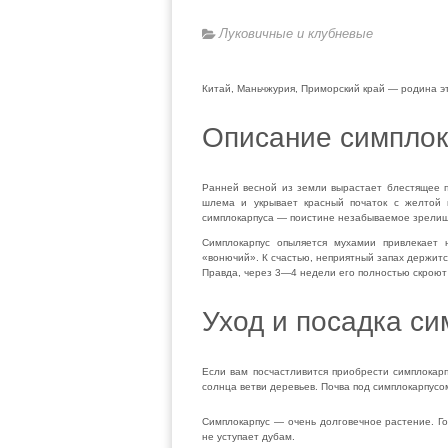
Луковичные и клубневые
Китай, Маньчжурия, Приморский край — родина э
Описание симплок
Ранней весной из земли вырастает блестящее п
шлема и укрывает крас­ный початок с желтой
симплокарпуса — поистине незабываемое зрелищ
Симплокарпус опыляется мухамии привлекает 
«вонючий». К счастью, неприятный запах держится
Правда, через 3—4 недели его полностью скро­ю
Уход и посадка с
Если вам посчастливится приобрести симплокарпу
солнца ветви деревь­ев. Почва под симплокарпус
Симплокарпус — очень долговечное растение. Го
не уступает дубам.