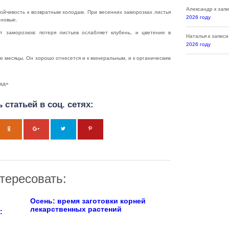
Александр
к зап
ойчивость к возвратным холодам. При весенних заморозках листья
2026 году
 новые.
 за­морозков: потеря листьев ослабляет клубень, и цветение в
Наталья
к запис
2026 году
 месяцы. Он хо­рошо отнесется и к минеральным, и к органическим
сад»
 статьей в соц. сетях:
тересовать:
Осень: время заготовки корней
лекарственных растений
: