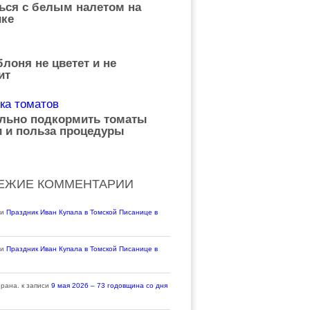
ься с белым налетом на
ке
лоня не цветет и не
ит
ильно подкормить томаты
 и польза процедуры
ЕЖИЕ КОММЕНТАРИИ
си
Праздник Иван Купала в Томской Писанице в
си
Праздник Иван Купала в Томской Писанице в
ерана.
к записи
9 мая 2026 – 73 годовщина со дня