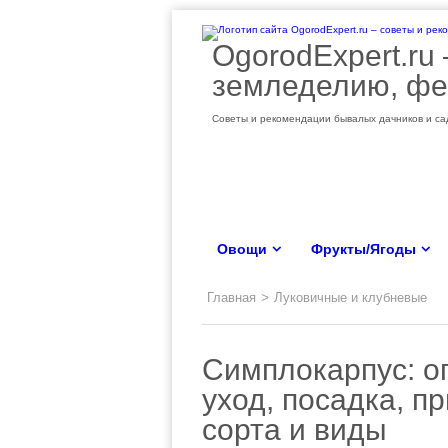
OgorodExpert.ru
земледелию, фе
Советы и рекомендации бывалых дачников и сад
Овощи
Фрукты/Ягоды
Главная
>
Луковичные и клубневые
Симплокарпус: о
уход, посадка, п
сорта и виды