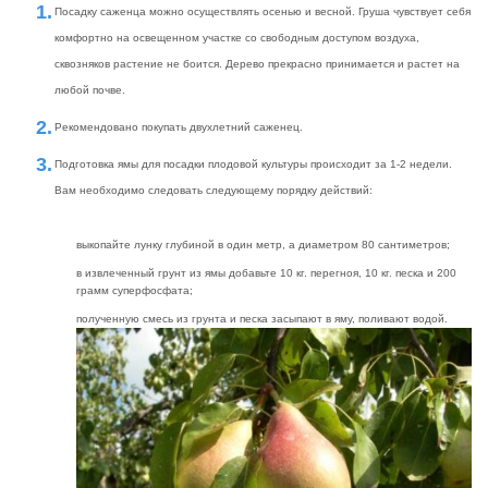
Посадку саженца можно осуществлять осенью и весной. Груша чувствует себя
комфортно на освещенном участке со свободным доступом воздуха,
сквозняков растение не боится. Дерево прекрасно принимается и растет на
любой почве.
Рекомендовано покупать двухлетний саженец.
Подготовка ямы для посадки плодовой культуры происходит за 1-2 недели.
Вам необходимо следовать следующему порядку действий:
выкопайте лунку глубиной в один метр, а диаметром 80 сантиметров;
в извлеченный грунт из ямы добавьте 10 кг. перегноя, 10 кг. песка и 200
грамм суперфосфата;
полученную смесь из грунта и песка засыпают в яму, поливают водой.