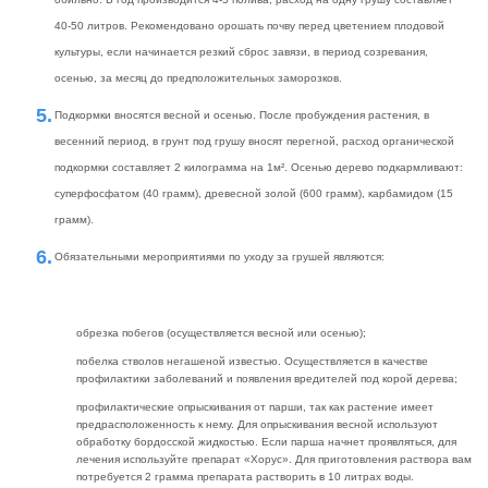
40-50 литров. Рекомендовано орошать почву перед цветением плодовой
культуры, если начинается резкий сброс завязи, в период созревания,
осенью, за месяц до предположительных заморозков.
Подкормки вносятся весной и осенью. После пробуждения растения, в
весенний период, в грунт под грушу вносят перегной, расход органической
подкормки составляет 2 килограмма на 1м². Осенью дерево подкармливают:
суперфосфатом (40 грамм), древесной золой (600 грамм), карбамидом (15
грамм).
Обязательными мероприятиями по уходу за грушей являются:
обрезка побегов (осуществляется весной или осенью);
побелка стволов негашеной известью. Осуществляется в качестве
профилактики заболеваний и появления вредителей под корой дерева;
профилактические опрыскивания от парши, так как растение имеет
предрасположенность к нему. Для опрыскивания весной используют
обработку бордосской жидкостью. Если парша начнет проявляться, для
лечения используйте препарат «Хорус». Для приготовления раствора вам
потребуется 2 грамма препарата растворить в 10 литрах воды.