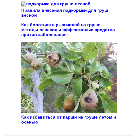
Правила внесения подкормки для груш
весной
Как бороться с ржавчиной на груше:
методы лечения и эффективные средства
против заболевания
Как избавиться от парши на груше летом и
осенью