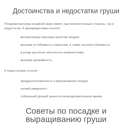
Достоинства и недостатки груши
Плодовая культура в равной мере имеет, как положительные стороны, так и
недостатки. К преимуществам относят:
великолепные вкусовые качества плодов;
высокую устойчивость к морозам, а также засухоустойчивость;
в уходе растение абсолютно неприхотливо;
высокую урожайность.
К недостаткам относят:
предрасположенность к перезреванию плодов;
низкий иммунитет;
собранный урожай хранится непродолжительное время.
Советы по посадке и
выращиванию груши