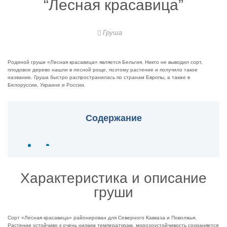
“Лесная красавица”
Груша
Родиной груши «Лесная красавица» является Бельгия. Никто не выводил сорт,
плодовое дерево нашли в лесной роще, поэтому растение и получило такое
название. Груша быстро распространилась по странам Европы, а также в
Белоруссии, Украине и России.
Содержание
Характеристика и описание
груши
Сорт «Лесная красавица» районирован для Северного Кавказа и Поволжья.
Растение устойчиво к очень низким температурам, морозоустойчивость сохраняется