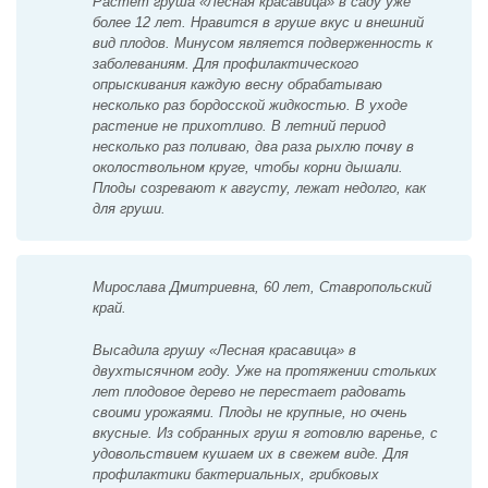
Растет груша «Лесная красавица» в саду уже
более 12 лет. Нравится в груше вкус и внешний
вид плодов. Минусом является подверженность к
заболеваниям. Для профилактического
опрыскивания каждую весну обрабатываю
несколько раз бордосской жидкостью. В уходе
растение не прихотливо. В летний период
несколько раз поливаю, два раза рыхлю почву в
околоствольном круге, чтобы корни дышали.
Плоды созревают к августу, лежат недолго, как
для груши.
Мирослава Дмитриевна, 60 лет, Ставропольский
край.
Высадила грушу «Лесная красавица» в
двухтысячном году. Уже на протяжении стольких
лет плодовое дерево не перестает радовать
своими урожаями. Плоды не крупные, но очень
вкусные. Из собранных груш я готовлю варенье, с
удовольствием кушаем их в свежем виде. Для
профилактики бактериальных, грибковых