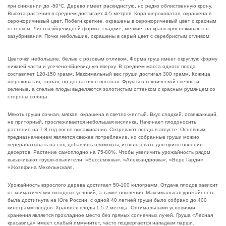
при снижении до -50°С. Дерево имеет раскидистую, но редко облиственную крону.
Высота растения в среднем достигает 4-5 метров. Кора шероховатая, окрашена в
серо-коричневый цвет. Побеги крепкие, окрашены в серо-коричневый цвет с красным
оттенком. Листья яйцевидной формы, гладкие, мелкие, на краях прослеживаются
зазубривания. Почки небольшие, окрашены в серый цвет с серебристым отливом.
Цветочки небольшие, белые с розовым отливом. Форма груш имеет округлую форму
нижней части и усечено-яйцевидную вверху. В среднем масса одного плода
составляет 120-150 грамм. Максимальный вес груши достигал 300 грамм. Кожица
шероховатая, тонкая, но достаточно плотная. Фрукты в технической спелости
зеленые, а спелые плоды выделяются золотистым оттенком с красным румянцем со
стороны солнца.
Мякоть груши сочная, мягкая, окрашена в светло-желтый. Вкус сладкий, освежающий,
не приторный, прослеживается небольшая кислинка. Начинает плодоносить
растение на 7-8 год после высаживания. Созревают плоды в августе. Основным
предназначением является свежее потребление, но собранные груши можно
перерабатывать на сок, добавлять в компоты, использовать для приготовления
десертов. Растение самоплодно на 75-80%. Чтобы увеличить урожайность рядом
высаживают груши-опылители: «Бессемянка», «Александровка», «Вере Гарди»,
«Жозефина Мехельнская».
Урожайность взрослого дерева достигает 50-100 килограмм. Отдача плодов зависит
от климатических погодных условий, а также опыления. Максимальная урожайность
была достигнута на Юге России, с одной 40 летней груши было собрано до 400
килограмм плодов. Хранятся плоды 1,5-2 месяца. Оптимальными условиями
хранения является прохладное место без прямых солнечных лучей. Груша «Лесная
красавица» имеет слабый иммунитет, часто подвергается нападкам парши.