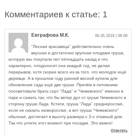
Комментариев к статье: 1
Евграфова М.К.
06.05.2018
| 08:08
“Лесная красавица” действительно очень
вкусная и достаточно крупная плодами груша,
которую мы покупали лет пятнадцать назад и что
характерно, плодоносит она каждый год, не делая
перерывов, хотя скорее всего из-за того, что молодое ещё
деревце. А в прошлом году ранней весной купили для
обновления сада ещё две груши. Причём в питомнике
посоветовали брать сорт “Лада” и “Чижевского” именно в
паре и сажать так, что бы ветер дул от груши Чижевского в
сторону груши Лада. Кстати, груша “Лада” среднерослая,
если не сказать низкорослая, а вот груша “Чижевского”
обычная, достигает в высоту размера с 3-х этажный дом.
Так что учтите этот момент при посадке. Это важно!
Ответить